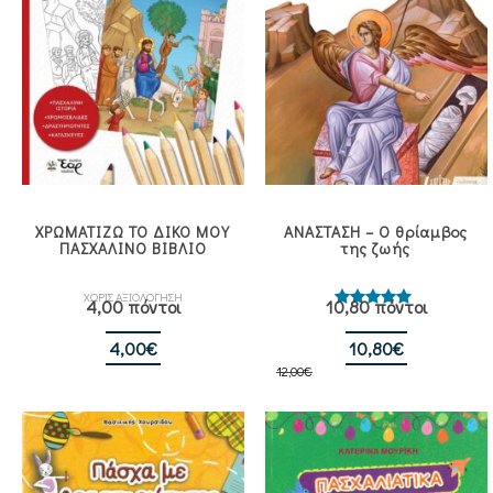
ΧΡΩΜΑΤΙΖΩ ΤΟ ΔΙΚΟ ΜΟΥ
ΑΝΑΣΤΑΣΗ – Ο θρίαμβος
ΠΑΣΧΑΛΙΝΟ ΒΙΒΛΙΟ
της ζωής
ΧΩΡΙΣ ΑΞΙΟΛΟΓΗΣΗ
4,00 πόντοι
10,80 πόντοι
Βαθμολογήθηκε
με
5.00
από 5
Original
Η
4,00
€
10,80
€
12,00
€
price
τρέχουσα
was:
τιμή
12,00€.
είναι:
10,80€.