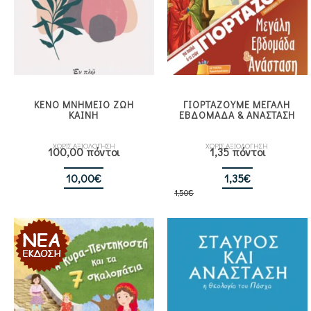
ΚΕΝΟ ΜΝΗΜΕΙΟ ΖΩΗ
ΓΙΟΡΤΑΖΟΥΜΕ ΜΕΓΑΛΗ
ΚΑΙΝΗ
ΕΒΔΟΜΑΔΑ & ΑΝΑΣΤΑΣΗ
ΧΩΡΙΣ ΑΞΙΟΛΟΓΗΣΗ
ΧΩΡΙΣ ΑΞΙΟΛΟΓΗΣΗ
100,00 πόντοι
1,35 πόντοι
Original
Η
10,00
€
1,35
€
1,50
€
price
τρέχουσα
was:
τιμή
1,50€.
είναι:
1,35€.