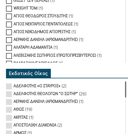
(1)
GILLET LEV (ΙΕΡΕΑΣ)
(1)
WRIGHT TOM
(1)
ΑΓΙΟΣ ΘΕΟΔΩΡΟΣ ΣΤΟΥΔΙΤΗΣ
(1)
ΑΓΙΟΣ ΝΕΚΤΑΡΙΟΣ ΠΕΝΤΑΠΟΛΕΩΣ
(1)
ΑΓΙΟΣ ΝΙΚΟΔΗΜΟΣ ΑΓΙΟΡΕΙΤΗΣ
(1)
ΑΕΡΑΚΗΣ ΔΑΝΙΗΛ (ΑΡΧΙΜΑΝΔΡΙΤΗΣ)
(1)
ΑΛΑΤΑΡΗ ΑΔΑΜΑΝΤΙΑ
(1)
ΑΛΕΒΙΖΑΚΗΣ ΣΩΤΗΡΙΟΣ (ΠΡΩΤΟΠΡΕΣΒΥΤΕΡΟΣ)
(1)
ΒΑΛΒΑΖΑΝΗΣ ΝΙΚΟΛΑΟΣ
(1)
ΒΛΑΣΤΑΡΑΚΟΥ-ΜΕΤΑΞΑ ΤΙΝΑ
Εκδοτικός Οίκος
(2)
ΓΑΝΩΤΗΣ ΚΩΝΣΤΑΝΤΙΝΟΣ
(2)
ΑΔΕΛΦΟΤΗΣ «Ο ΣΤΑΥΡΟΣ»
(1)
ΓΚΟΤΖΑΜΑΝΗ ΣΟΦΙΑ
(26)
ΑΔΕΛΦΟΤΗΣ ΘΕΟΛΟΓΩΝ "Ο ΣΩΤΗΡ"
(1)
ΓΚΡΕΚΟΥ ΓΛΥΚΕΡΙΑ
(1)
ΑΕΡΑΚΗΣ ΔΑΝΙΗΛ (ΑΡΧΙΜΑΝΔΡΙΤΗΣ)
(1)
ΔΑΝΔΟΥΛΑΚΗ ΑΙΚΑΤΕΡΙΝΗ
(19)
ΑΘΩΣ
(1)
ΔΕΛΕΧΑ ΑΓΓΕΛΙΚΗ
(1)
ΑΚΡΙΤΑΣ
(1)
ΔΗΜΟΣ ΙΩΑΝΝΗΣ
(2)
ΑΠΟΣΤΟΛΙΚΗ ΔΙΑΚΟΝΙΑ
(1)
ΔΙΑΦΟΡΟΙ
(1)
ΑΡΜΟΣ
(2)
ΔΟΜΟΥΧΤΣΗΣ ΜΑΡΙΟΣ