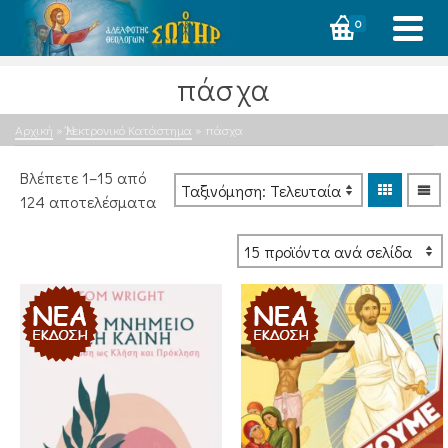
0
πάσχα
Αρχική
»
Ἠλεκτρονικό Κατάστημα
»
πάσχα
Βλέπετε 1–15 από
Sorted
124 αποτελέσματα
by
latest