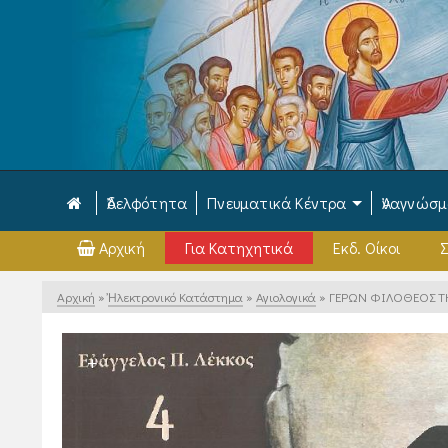
Ἀδελφότητα
Πνευματικά Κέντρα
Ἀναγνώσ
Αρχική
Για Κατηχητικά
Εκδ. Οίκοι
Σ
Αρχική
»
Ἠλεκτρονικό Κατάστημα
»
Αγιολογικά
»
ΓΕΡΩΝ ΦΙΛΟΘΕΟΣ ΤΗ