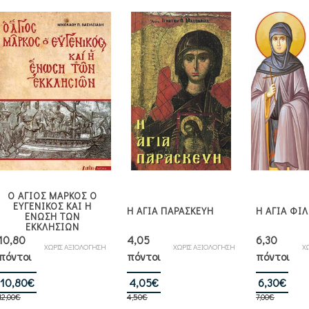
Ο ΑΓΙΟΣ ΜΑΡΚΟΣ Ο
ΕΥΓΕΝΙΚΟΣ ΚΑΙ Η
Η ΑΓΙΑ ΠΑΡΑΣΚΕΥΗ
Η ΑΓΙΑ ΦΙ
ΕΝΩΣΗ ΤΩΝ
ΕΚΚΛΗΣΙΩΝ
10,80
4,05
6,30
ΧΩΡΙΣ ΑΞΙΟΛΟΓΗΣΗ
ΧΩΡΙΣ ΑΞΙΟΛΟΓΗΣΗ
Χ
πόντοι
πόντοι
πόντοι
Original
Η
Original
Η
Orig
Η
10,80
€
4,05
€
6,30
€
12,00
€
price
τρέχουσα
4,50
€
price
τρέχουσα
7,00
€
pric
τρέ