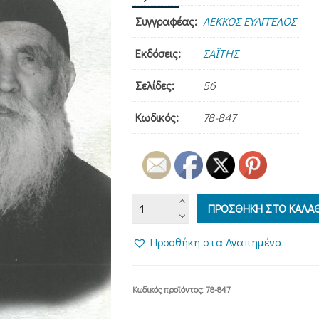
Συγγραφέας:
ΛΕΚΚΟΣ ΕΥΑΓΓΕΛΟΣ
Εκδόσεις:
ΣΑΪΤΗΣ
Σελίδες:
56
Κωδικός:
78-847
ΓΕΡΩΝ
ΠΡΟΣΘΗΚΗ ΣΤΟ ΚΑΛΑΘ
ΦΙΛΟΘΕΟΣ
ΤΗΣ
Προσθήκη στα Αγαπημένα
ΛΟΓΓΟΒΑΡΔΑΣ
(1884-
1980)
Κωδικός προϊόντος:
78-847
ποσότητα