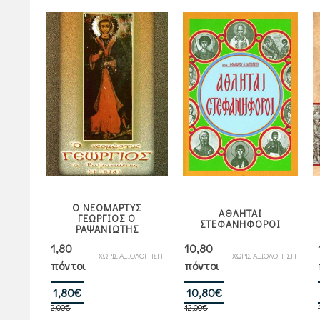
Ο ΝΕΟΜΑΡΤΥΣ
 ΤΩΝ
ΑΘΛΗΤΑΙ
ΓΕΩΡΓΙΟΣ Ο
ΣΤΕΦΑΝΗΦΟΡΟΙ
ΡΑΨΑΝΙΩΤΗΣ
1,80
10,80
ΙΟΛΟΓΗΣΗ
ΧΩΡΙΣ ΑΞΙΟΛΟΓΗΣΗ
ΧΩΡΙΣ ΑΞΙΟΛΟΓΗΣΗ
πόντοι
πόντοι
Original
Η
Original
Η
1,80
€
10,80
€
2,00
€
price
τρέχουσα
12,00
€
price
τρέχουσα