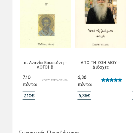
π. Ανανία Κουστένη –
ΑΠΟ ΤΗ ΖΩΗ ΜΟΥ –
ΛΟΓΟΙ Β’
Διδαχές
7,10
6,36
ΧΩΡΙΣ ΑΞΙΟΛΟΓΗΣΗ
πόντοι
πόντοι
Βαθμολογήθηκε
με
5.00
από 5
7,10
€
6,36
€
Σχετικά Προϊόντα