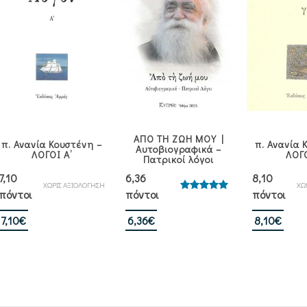
ΑΠΟ ΤΗ ΖΩΗ ΜΟΥ |
π. Ανανία Κουστένη –
π. Ανανία 
Αυτοβιογραφικά –
ΛΟΓΟΙ Α’
ΛΟΓΟ
Πατρικοί λόγοι
7,10
6,36
8,10
ΧΩΡΙΣ ΑΞΙΟΛΟΓΗΣΗ
ΧΩ
πόντοι
πόντοι
πόντοι
Βαθμολογήθηκε
με
5.00
από 5
7,10
€
6,36
€
8,10
€