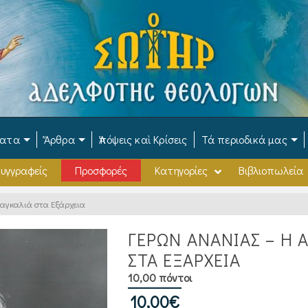
ματα
Ἄρθρα
Ἀπόψεις καὶ Κρίσεις
Τά περιοδικά μας
υγγραφείς
Προσφορές
Κατηγορίες
Βιβλιοπωλεία
αγκαλιά στα Εξάρχεια
ΓΕΡΩΝ ΑΝΑΝΙΑΣ – Η 
ΣΤΑ ΕΞΆΡΧΕΙΑ
10,00 πόντοι
10,00
€