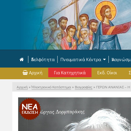
Ἀδελφότητα
Πνευματικά Κέντρα
Ἀναγνώσ
Αρχική
Για Κατηχητικά
Εκδ. Οίκοι
Σ
Αρχική
»
Ἠλεκτρονικό Κατάστημα
»
Βιογραφίες
»
ΓΕΡΩΝ ΑΝΑΝΙΑΣ – Η 