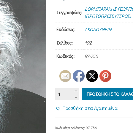
ΔΟΡΜΠΑΡΑΚΗΣ ΓΕΩΡΓΙ
Συγγραφέας:
(ΠΡΩΤΟΠΡΕΣΒΥΤΕΡΟΣ)
Εκδόσεις:
ΑΚΟΛΟΥΘΕΙΝ
Σελίδες:
192
Κωδικός:
97-756
ΓΕΡΩΝ
ΠΡΟΣΘΗΚΗ ΣΤΟ ΚΑΛΑΘ
ΑΝΑΝΙΑΣ
-
Προσθήκη στα Αγαπημένα
Η
αγκαλιά
στα
Κωδικός προϊόντος:
97-756