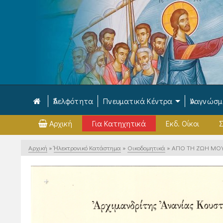
Ἀδελφότητα
Πνευματικά Κέντρα
Ἀναγνώσ
Αρχική
Για Κατηχητικά
Εκδ. Οίκοι
Σ
Αρχική
»
Ἠλεκτρονικό Κατάστημα
»
Οικοδομητικά
»
ΑΠΟ ΤΗ ΖΩΗ ΜΟΥ 