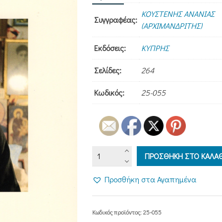
από 5 με
ΚΟΥΣΤΕΝΗΣ ΑΝΑΝΙΑΣ
Συγγραφέας:
βάση
(ΑΡΧΙΜΑΝΔΡΙΤΗΣ)
βαθμολογία
πελάτη
Εκδόσεις:
ΚΥΠΡΗΣ
Σελίδες:
264
Κωδικός:
25-055
ΑΠΟ
ΠΡΟΣΘΗΚΗ ΣΤΟ ΚΑΛΑΘ
ΤΗ
ΖΩΗ
Προσθήκη στα Αγαπημένα
ΜΟΥ
-
Διδαχές
Κωδικός προϊόντος:
25-055