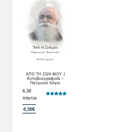
ΑΠΟ ΤΗ ΖΩΗ ΜΟΥ |
Αυτοβιογραφικά –
Πατρικοί λόγοι
6,36
πόντοι
Βαθμολογήθηκε
με
5.00
από 5
6,36
€