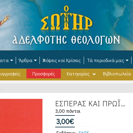
ματα
Ἄρθρα
Ἀπόψεις καὶ Κρίσεις
Τά περιοδικά μας
υγγραφείς
Προσφορές
Κατηγορίες
Βιβλιοπωλεία
Ϊ…
ΕΣΠΕΡΑΣ ΚΑΙ ΠΡΩΪ…
3,00 πόντοι
3,00
€
Εκδόσεις:
ΤΑΩΣ