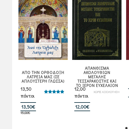
ΑΠΑΝΘΙΣΜΑ
ΑΠΟ ΤΗΝ ΟΡΘΟΔΟΞΗ
ΑΚΟΛΟΥΘΙΩΝ
ΡΓΙΑΙ
ΛΑΤΡΕΙΑ ΜΑΣ (ΣΕ
ΜΕΓΑΛΗΣ
ΑΠΛΟΥΣΤΕΡΗ ΓΛΩΣΣΑ)
ΤΕΣΣΑΡΑΚΟΣΤΗΣ ΚΑΙ
ΤΟ ΙΕΡΟΝ ΕΥΧΕΛΑΙΟΝ
13,50
12,00
ΙΟΛΟΓΗΣΗ
ΧΩΡΙΣ ΑΞΙΟΛΟΓΗΣΗ
πόντοι
πόντοι
Βαθμολογήθηκε
με
5.00
από 5
Original
Η
13,50
€
12,00
€
α
15,00
€
price
τρέχουσα
was:
τιμή
15,00€.
είναι: