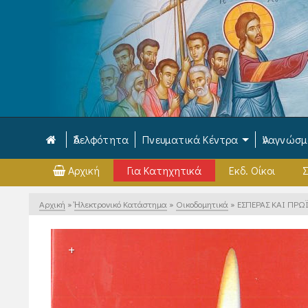
Ἀδελφότητα
Πνευματικά Κέντρα
Ἀναγνώσ
Αρχική
Για Κατηχητικά
Εκδ. Οίκοι
Σ
Αρχική
»
Ἠλεκτρονικό Κατάστημα
»
Οικοδομητικά
»
ΕΣΠΕΡΑΣ ΚΑΙ ΠΡΩ