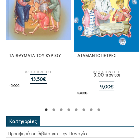
ΤΑ ΘΑΥΜΑΤΑ ΤΟΥ ΚΥΡΙΟΥ
ΔΙΑΜΑΝΤΟΠΕΤΡΕΣ
ΧΩΡΙΣ ΑΞΙΟΛΟΓΗΣΗ
ΧΩΡΙΣ ΑΞΙΟΛΟΓΗΣΗ
9,00 πόντοι
Original
Η
13,50
€
15,00
€
price
τρέχουσα
Original
Η
9,00
€
was:
τιμή
10,00
€
price
τρέχουσα
15,00€.
είναι:
was:
τιμή
13,50€.
10,00€.
είναι:
9,00€.
Κατηγορίες
Προσφορά σε βιβλία για την Παναγία