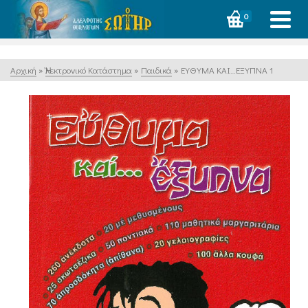
0
Αρχική
»
Ἠλεκτρονικό Κατάστημα
»
Παιδικά
»
ΕΥΘΥΜΑ ΚΑΙ…ΕΞΥΠΝΑ 1