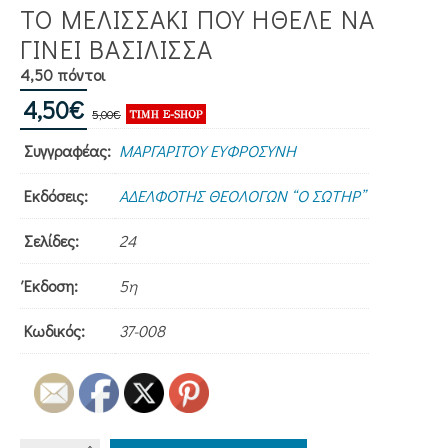
ΤΟ ΜΕΛΙΣΣΑΚΙ ΠΟΥ ΗΘΕΛΕ ΝΑ
ΓΙΝΕΙ ΒΑΣΙΛΙΣΣΑ
4,50 πόντοι
Original
Η
4,50
€
5,00
€
price
τρέχουσα
Συγγραφέας:
ΜΑΡΓΑΡΙΤΟΥ ΕΥΦΡΟΣΥΝΗ
was:
τιμή
5,00€.
είναι:
Εκδόσεις:
ΑΔΕΛΦΟΤΗΣ ΘΕΟΛΟΓΩΝ “Ο ΣΩΤΗΡ”
4,50€.
Σελίδες:
24
Έκδοση:
5η
Κωδικός:
37-008