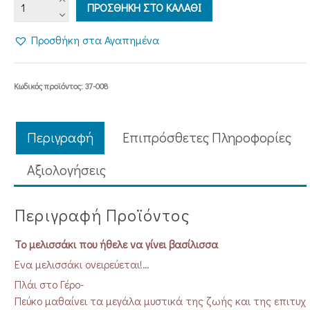
ΤΟ
ΠΡΟΣΘΗΚΗ ΣΤΟ ΚΑΛΑΘΙ
ΜΕΛΙΣΣΑΚΙ
ΠΟΥ
Προσθήκη στα Αγαπημένα
ΗΘΕΛΕ
ΝΑ
ΓΙΝΕΙ
Κωδικός προϊόντος:
37-008
ΒΑΣΙΛΙΣΣΑ
ποσότητα
Περιγραφή
Επιπρόσθετες Πληροφορίες
Aξιολογήσεις
Περιγραφή Προϊόντος
Το μελισσάκι που ήθελε να γίνει βασίλισσα
Ένα μελισσάκι ονειρεύεται!…
Πλάι στο Γέρο-
Πεύκο μαθαίνει τα μεγάλα μυστικά της ζωής και της επιτυχ