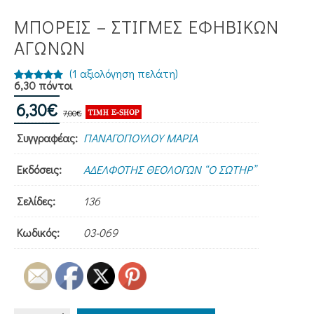
ΜΠΟΡΕΙΣ – ΣΤΙΓΜΈΣ ΕΦΗΒΙΚΏΝ
ΑΓΏΝΩΝ
(
1
αξιολόγηση πελάτη)
6,30 πόντοι
αθμολογήθηκε
1
Original
Η
6,30
με
5.00
€
7,00
€
price
τρέχουσα
από 5 με
Συγγραφέας:
ΠΑΝΑΓΟΠΟΥΛΟΥ ΜΑΡΙΑ
was:
τιμή
βάση
7,00€.
είναι:
βαθμολογία
Εκδόσεις:
ΑΔΕΛΦΟΤΗΣ ΘΕΟΛΟΓΩΝ “Ο ΣΩΤΗΡ”
6,30€.
πελάτη
Σελίδες:
136
Κωδικός:
03-069