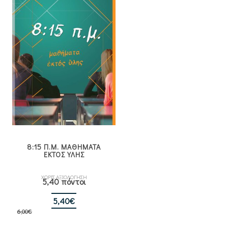
8:15 Π.Μ. ΜΑΘΗΜΑΤΑ
ΕΚΤΟΣ ΥΛΗΣ
ΧΩΡΙΣ ΑΞΙΟΛΟΓΗΣΗ
5,40 πόντοι
Original
Η
5,40
€
6,00
€
price
τρέχουσα
was:
τιμή