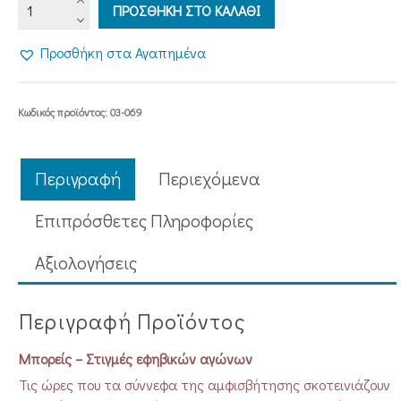
ΜΠΟΡΕΙΣ
ΠΡΟΣΘΗΚΗ ΣΤΟ ΚΑΛΑΘΙ
-
Στιγμές
Προσθήκη στα Αγαπημένα
εφηβικών
αγώνων
ποσότητα
Κωδικός προϊόντος:
03-069
Περιγραφή
Περιεχόμενα
Επιπρόσθετες Πληροφορίες
Aξιολογήσεις
Περιγραφή Προϊόντος
Μπορείς – Στιγμές εφηβικών αγώνων
Τις ώρες που τα σύννεφα της αμφισβήτησης σκοτεινιάζουν