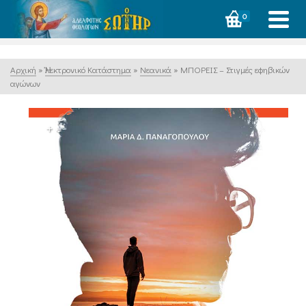
0
Αρχική
»
Ἠλεκτρονικό Κατάστημα
»
Νεανικά
»
ΜΠΟΡΕΙΣ – Στιγμές εφηβικών
αγώνων