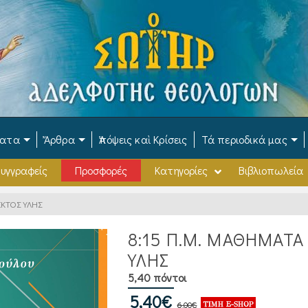
ματα
Ἄρθρα
Ἀπόψεις καὶ Κρίσεις
Τά περιοδικά μας
υγγραφείς
Προσφορές
Κατηγορίες
Βιβλιοπωλεία
ΕΚΤΟΣ ΥΛΗΣ
8:15 Π.Μ. ΜΑΘΗΜΑΤΑ
ΥΛΗΣ
5,40 πόντοι
Original
Η
5,40
€
6,00
€