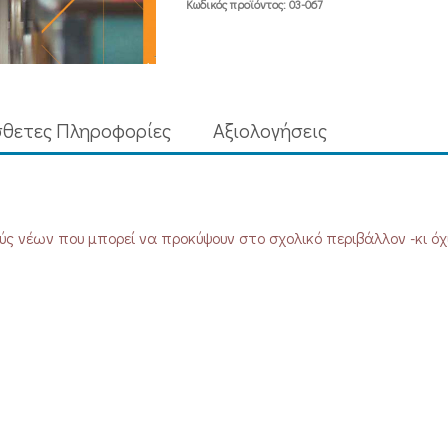
ποσότητα
Κωδικός προϊόντος:
03-067
θετες Πληροφορίες
Aξιολογήσεις
ς νέων που μπορεί να προκύψουν στο σχολικό περιβάλλον -κι όχι