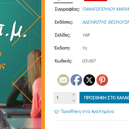
price
τρέχουσα
Συγγραφέας:
ΠΑΝΑΓΟΠΟΥΛΟΥ ΜΑΡΙΑ
was:
τιμή
6,00€.
είναι:
Εκδόσεις:
ΑΔΕΛΦΟΤΗΣ ΘΕΟΛΟΓΩΝ
5,40€.
Σελίδες:
148
Έκδοση:
1η
Κωδικός:
03-067
8:15
ΠΡΟΣΘΗΚΗ ΣΤΟ ΚΑΛΑΘ
Π.Μ.
ΜΑΘΗΜΑΤΑ
Προσθήκη στα Αγαπημένα
ΕΚΤΟΣ
ΥΛΗΣ