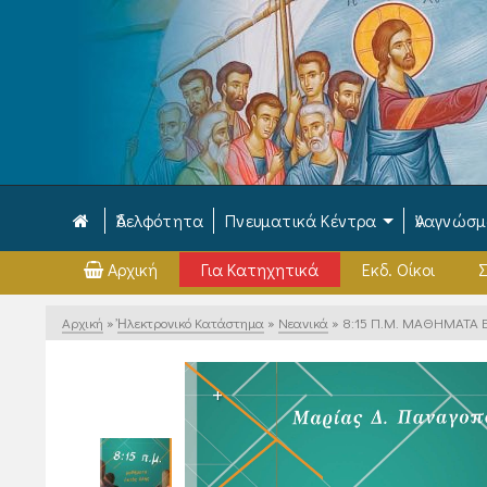
Ἀδελφότητα
Πνευματικά Κέντρα
Ἀναγνώσ
Αρχική
Για Κατηχητικά
Εκδ. Οίκοι
Σ
Αρχική
»
Ἠλεκτρονικό Κατάστημα
»
Νεανικά
»
8:15 Π.Μ. ΜΑΘΗΜΑΤΑ 