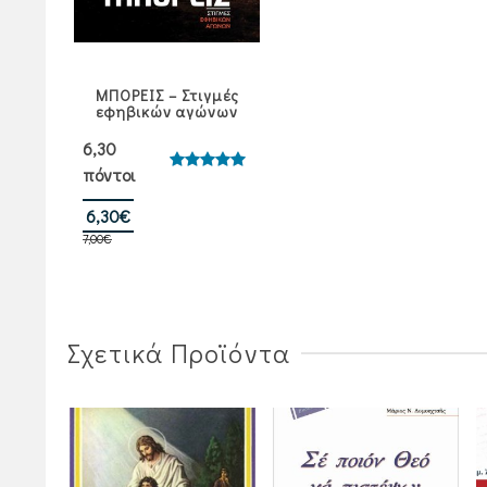
ΜΠΟΡΕΙΣ – Στιγμές
εφηβικών αγώνων
6,30
πόντοι
Βαθμολογήθηκε
με
5.00
από 5
Original
Η
6,30
€
7,00
€
price
τρέχουσα
was:
τιμή
7,00€.
είναι:
6,30€.
Σχετικά Προϊόντα