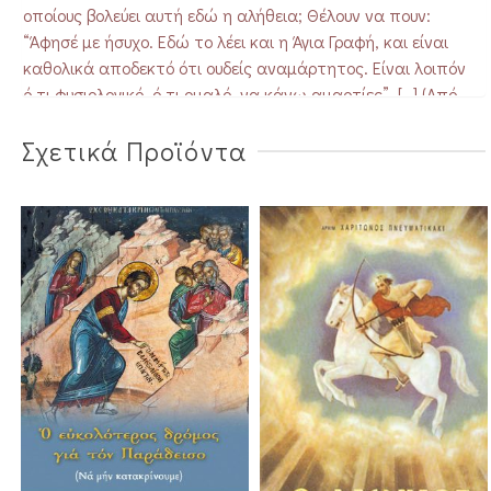
οποίους βολεύει αυτή εδώ η αλήθεια; Θέλουν να πουν:
“Άφησέ με ήσυχο. Εδώ το λέει και η Άγια Γραφή, και είναι
καθολικά αποδεκτό ότι ουδείς αναμάρτητος. Είναι λοιπόν
ό,τι φυσιολογικό, ό,τι ομαλό, να κάνω αμαρτίες”. […] (Από
την εισαγωγή της έκδοσης)
Σχετικά Προϊόντα