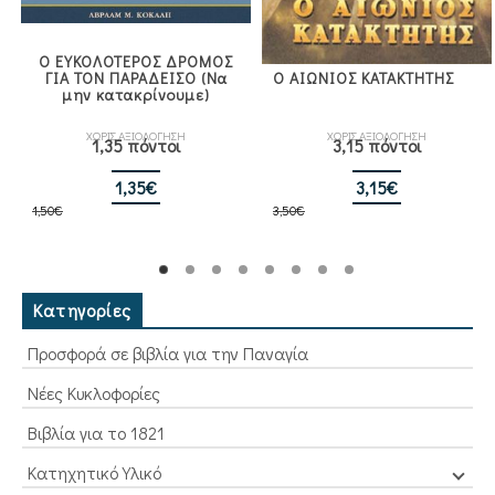
Ο ΕΥΚΟΛΟΤΕΡΟΣ ΔΡΟΜΟΣ
ΓΙΑ ΤΟΝ ΠΑΡΑΔΕΙΣΟ (Να
Ο ΑΙΩΝΙΟΣ ΚΑΤΑΚΤΗΤΗΣ
μην κατακρίνουμε)
ΧΩΡΙΣ ΑΞΙΟΛΟΓΗΣΗ
ΧΩΡΙΣ ΑΞΙΟΛΟΓΗΣΗ
1,35 πόντοι
3,15 πόντοι
Original
Η
Original
Η
1,35
€
3,15
€
1,50
€
price
τρέχουσα
3,50
€
price
τρέχουσα
was:
τιμή
was:
τιμή
1,50€.
είναι:
3,50€.
είναι:
1,35€.
3,15€.
Κατηγορίες
Προσφορά σε βιβλία για την Παναγία
Νέες Κυκλοφορίες
Βιβλία για το 1821
Κατηχητικό Υλικό