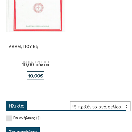
ΑΔΑΜ, ΠΟΥ ΕΙ;
ΧΩΡΙΣ ΑΞΙΟΛΟΓΗΣΗ
10,00 πόντοι
10,00
€
Ηλικία
(1)
Για ενήλικες
Συγγραφέας