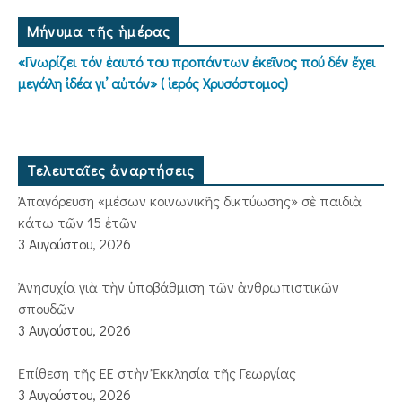
Μήνυμα τῆς ἡμέρας
«Γνωρίζει τόν ἑαυτό του προπάντων ἐκεῖνος πού δέν ἔχει
μεγάλη ἰδέα γι’ αὐτόν» ( ἱερός Χρυσόστομος)
Τελευταῖες ἀναρτήσεις
Ἀπαγόρευση «μέσων κοινωνικῆς δικτύωσης» σὲ παιδιὰ
κάτω τῶν 15 ἐτῶν
3 Αυγούστου, 2026
Ἀνησυχία γιὰ τὴν ὑποβάθμιση τῶν ἀνθρωπιστικῶν
σπουδῶν
3 Αυγούστου, 2026
Ἐπίθεση τῆς ΕΕ στὴν Ἐκκλησία τῆς Γεωργίας
3 Αυγούστου, 2026