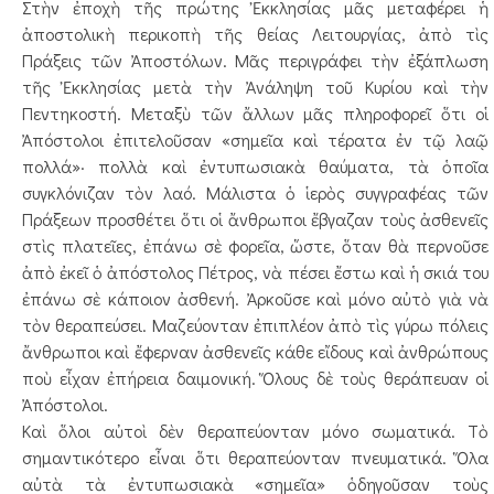
Στὴν ἐποχὴ τῆς πρώτης Ἐκκλησίας μᾶς μεταφέρει ἡ
ἀποστολικὴ περικοπὴ τῆς θείας Λειτουργίας, ἀπὸ τὶς
Πράξεις τῶν Ἀποστόλων. Μᾶς περιγράφει τὴν ἐξάπλωση
τῆς Ἐκκλησίας μετὰ τὴν Ἀνάληψη τοῦ Κυρίου καὶ τὴν
Πεντηκοστή. Μεταξὺ τῶν ἄλλων μᾶς πληροφορεῖ ὅτι οἱ
Ἀπόστολοι ἐπιτελοῦσαν «σημεῖα καὶ τέρατα ἐν τῷ λαῷ
πολλά»· πολλὰ καὶ ἐντυπωσιακὰ θαύματα, τὰ ὁποῖα
συγκλόνιζαν τὸν λαό. Μάλιστα ὁ ἱερὸς συγγραφέας τῶν
Πράξεων προσθέτει ὅτι οἱ ἄνθρωποι ἔβγαζαν τοὺς ἀσθενεῖς
στὶς πλατεῖες, ἐπάνω σὲ φορεῖα, ὥστε, ὅταν θὰ περνοῦσε
ἀπὸ ἐκεῖ ὁ ἀπόστολος Πέτρος, νὰ πέσει ἔστω καὶ ἡ σκιά του
ἐπάνω σὲ κάποιον ἀσθενή. Ἀρκοῦσε καὶ μόνο αὐτὸ γιὰ νὰ
τὸν θεραπεύσει. Μαζεύονταν ἐπιπλέον ἀπὸ τὶς γύρω πόλεις
ἄνθρωποι καὶ ἔφερναν ἀσθενεῖς κάθε εἴδους καὶ ἀνθρώπους
ποὺ εἶχαν ἐπήρεια δαιμονική. Ὅλους δὲ τοὺς θεράπευαν οἱ
Ἀπόστολοι.
Καὶ ὅλοι αὐτοὶ δὲν θεραπεύονταν μόνο σωματικά. Τὸ
σημαντικότερο εἶναι ὅτι θεραπεύονταν πνευματικά. Ὅλα
αὐτὰ τὰ ἐντυπωσιακὰ «σημεῖα» ὁδηγοῦσαν τοὺς