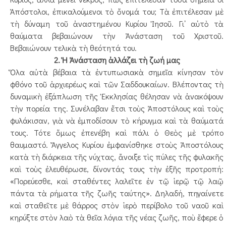
Ἀπόστολοι, ἐπικαλούμενοι τὸ ὄνομά του; Τὰ ἐπιτέλεσαν μὲ
τὴ δύναμη τοῦ ἀναστημένου Κυρίου Ἰησοῦ. Γι᾿ αὐτὸ τὰ
θαύματα βεβαιώνουν τὴν Ἀνάσταση τοῦ Χριστοῦ.
Βεβαιώνουν τελικὰ τὴ θεότητά του.
2. Ἡ Ἀνάσταση ἀλλάζει τὴ ζωή μας
Ὅλα αὐτὰ βέβαια τὰ ἐντυπωσιακὰ σημεῖα κίνησαν τὸν
φθόνο τοῦ ἀρχιερέως καὶ τῶν Σαδδουκαίων. Βλέποντας τὴ
δυναμικὴ ἐξάπλωση τῆς Ἐκκλησίας θέλησαν νὰ ἀνακόψουν
τὴν πορεία της. Συνέλαβαν ἔτσι τοὺς Ἀποστόλους καὶ τοὺς
φυλάκισαν, γιὰ νὰ ἐμποδίσουν τὸ κήρυγμα καὶ τὰ θαύματά
τους. Τότε ὅμως ἐπενέβη καὶ πάλι ὁ Θεὸς μὲ τρόπο
θαυμαστό. Ἄγγελος Κυρίου ἐμφανίσθηκε στοὺς Ἀποστόλους
κατὰ τὴ διάρκεια τῆς νύχτας, ἄνοιξε τὶς πύλες τῆς φυλακῆς
καὶ τοὺς ἐλευθέρωσε, δίνον­τάς τους τὴν ἑξῆς προτροπή:
«Πορεύεσθε, καὶ σταθέντες λαλεῖτε ἐν τῷ ἱερῷ τῷ λαῷ
πάντα τὰ ρήματα τῆς ζωῆς ταύτης». Δηλαδή, πηγαίνετε
καὶ σταθεῖτε μὲ θάρρος στὸν ἱερὸ περίβολο τοῦ ναοῦ καὶ
κηρύξτε στὸν λαὸ τὰ θεῖα λόγια τῆς νέας ζωῆς, ποὺ ἔφερε ὁ