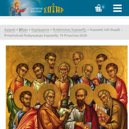
0
Αρχική
»
Ἄρθρα
»
Κηρύγματα
»
Ἀπόστολος Κυριακῆς
»
Κυριακή τοῦ Θωμᾶ –
Ἀποστολικὸ Ἀνάγνωσμα Κυριακῆς 19 Ἀπριλίου 2026