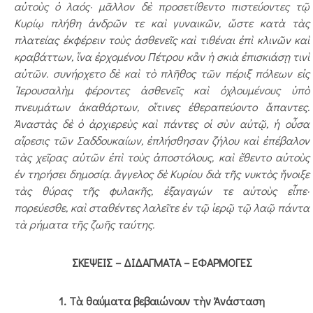
αὐτοὺς ὁ λαός· μᾶλλον δὲ προσετίθεντο πιστεύοντες τῷ
Κυρίῳ πλήθη ἀνδρῶν τε καὶ γυναικῶν, ὥστε κατὰ τὰς
πλατείας ἐκφέρειν τοὺς ἀσθενεῖς καὶ τιθέναι ἐπὶ κλινῶν καὶ
κραβάττων, ἵνα ἐρχομένου Πέτρου κἂν ἡ σκιὰ ἐπισκιάσῃ τινὶ
αὐτῶν. συνήρχετο δὲ καὶ τὸ πλῆθος τῶν πέριξ πόλεων εἰς
῾Ιερουσαλὴμ φέροντες ἀσθενεῖς καὶ ὀχλουμένους ὑπὸ
πνευμάτων ἀκαθάρτων, οἵτινες ἐθεραπεύοντο ἅπαντες.
Ἀναστὰς δὲ ὁ ἀρχιερεὺς καὶ πάντες οἱ σὺν αὐτῷ, ἡ οὖσα
αἵρεσις τῶν Σαδδουκαίων, ἐπλήσθησαν ζήλου καὶ ἐπέβαλον
τὰς χεῖρας αὐτῶν ἐπὶ τοὺς ἀποστόλους, καὶ ἔθεντο αὐτοὺς
ἐν τηρή­σει δημοσίᾳ. ἄγγελος δὲ Κυρίου διὰ τῆς νυκτὸς ἤνοιξε
τὰς θύρας τῆς φυλακῆς, ἐξαγαγών τε αὐτοὺς εἶπε·
πορεύεσθε, καὶ σταθέντες λαλεῖτε ἐν τῷ ἱερῷ τῷ λαῷ πάντα
τὰ ρήματα τῆς ζωῆς ταύτης.
ΣΚΕΨΕΙΣ – ΔΙΔΑΓΜΑΤΑ – ΕΦΑΡΜΟΓΕΣ
1. Τὰ θαύματα βεβαιώνουν τὴν Ἀνάσταση