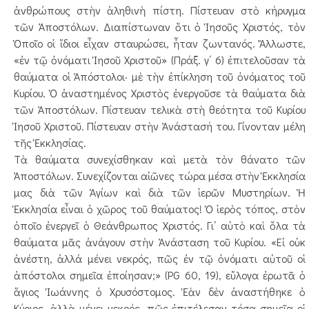
ἀνθρώπους στὴν ἀληθινὴ πίστη. Πίστευαν στὸ κήρυγμα
τῶν Ἀποστόλων. Διαπίστωναν ὅτι ὁ Ἰησοῦς Χριστός, τὸν
Ὁποῖο οἱ ἴδιοι εἶχαν σταυρώσει, ἦταν ζωντανός. Ἄλλωστε,
«ἐν τῷ ὀνόματι Ἰησοῦ Χριστοῦ» (Πράξ. γ΄ 6) ἐπιτελοῦσαν τὰ
θαύματα οἱ Ἀπόστολοι· μὲ τὴν ἐπίκληση τοῦ ὀνόματος τοῦ
Κυρίου. Ὁ ἀναστημένος Χριστὸς ἐνεργοῦσε τὰ θαύματα διὰ
τῶν Ἀποστόλων. Πίστευαν τελικὰ στὴ θεότητα τοῦ Κυρίου
Ἰησοῦ Χριστοῦ. Πίστευαν στὴν Ἀνάστασή του. Γίνονταν μέλη
τῆς Ἐκκλησίας.
Τὰ θαύματα συνεχίσθηκαν καὶ μετὰ τὸν θάνατο τῶν
Ἀποστόλων. Συνεχίζονται αἰῶνες τώρα μέσα στὴν Ἐκκλησία
μας διὰ τῶν Ἁγίων καὶ διὰ τῶν ἱερῶν Μυστηρίων. Ἡ
Ἐκκλησία εἶναι ὁ χῶρος τοῦ θαύματος! Ὁ ἱερὸς τόπος, στὸν
ὁποῖο ἐνεργεῖ ὁ Θεάνθρωπος Χριστός. Γι᾿ αὐτὸ καὶ ὅλα τὰ
θαύματα μᾶς ἀνάγουν στὴν Ἀνάσταση τοῦ Κυρίου. «Εἰ οὐκ
ἀνέστη, ἀλλά μένει νεκρός, πῶς ἐν τῷ ὀνόματι αὐτοῦ οἱ
ἀπόστολοι σημεῖα ἐποίησαν;» (PG 60, 19), εὔλογα ἐρωτᾶ ὁ
ἅγιος Ἰωάννης ὁ Χρυσόστομος. Ἐὰν δὲν ἀναστήθηκε ὁ
Κύριος, ἀλλὰ μένει νεκρός, πῶς ἐπιτέλεσαν τόσα σημεῖα οἱ