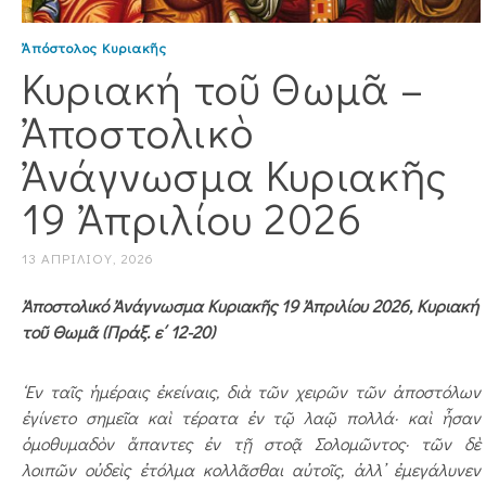
Ἀπόστολος Κυριακῆς
Κυριακή τοῦ Θωμᾶ –
Ἀποστολικὸ
Ἀνάγνωσμα Κυριακῆς
19 Ἀπριλίου 2026
13 ΑΠΡΙΛΊΟΥ, 2026
Ἀποστολικό Ἀνάγνωσμα Κυριακῆς 19 Ἀπριλίου 2026, Κυριακή
τοῦ Θωμᾶ (Πράξ. ε΄ 12-20)
‘Eν ταῖς ἡμέραις ἐκείναις, διὰ τῶν χειρῶν τῶν ἀποστόλων
ἐγίνετο σημεῖα καὶ τέρατα ἐν τῷ λαῷ πολλά· καὶ ἦσαν
ὁμοθυμαδὸν ἅπαντες ἐν τῇ στοᾷ Σολομῶντος· τῶν δὲ
λοιπῶν οὐδεὶς ἐτόλμα κολλᾶσθαι αὐτοῖς, ἀλλ᾿ ἐμεγάλυνεν