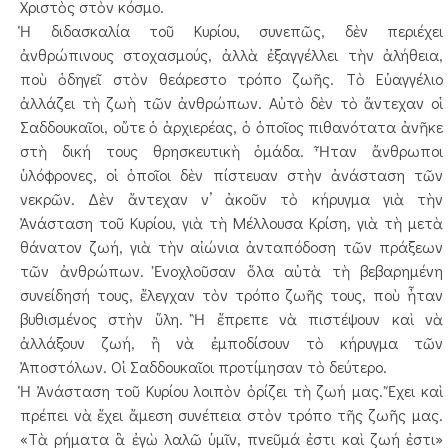
Χριστὸς στὸν κόσμο.
Ἡ διδασκαλία τοῦ Κυρίου, συνεπῶς, δὲν περιέχει
ἀνθρώπινους στοχασμούς, ἀλλὰ ἐξαγγέλλει τὴν ἀλήθεια,
ποὺ ὁδηγεῖ στὸν θεάρεστο τρόπο ζωῆς. Τὸ Εὐαγγέλιο
ἀλλάζει τὴ ζωὴ τῶν ἀνθρώπων. Αὐτὸ δὲν τὸ ἄντεχαν οἱ
Σαδδουκαῖοι, οὔτε ὁ ἀρχιερέας, ὁ ὁποῖος πιθανότατα ἀνῆκε
στὴ δική τους θρησκευτικὴ ὁμάδα. Ἦταν ἄνθρωποι
ὑλόφρονες, οἱ ὁποῖοι δὲν πίστευαν στὴν ἀνάσταση τῶν
νεκρῶν. Δὲν ἄντεχαν ν’ ἀκοῦν τὸ κήρυγμα γιὰ τὴν
Ἀνάσταση τοῦ Κυρίου, γιὰ τὴ Μέλλουσα Κρίση, γιὰ τὴ μετὰ
θάνατον ζωή, γιὰ τὴν αἰώνια ἀνταπόδοση τῶν πράξεων
τῶν ἀνθρώπων. Ἐνοχλοῦσαν ὅλα αὐτὰ τὴ βεβαρημένη
συνείδησή τους, ἔλεγχαν τὸν τρόπο ζωῆς τους, ποὺ ἦταν
βυθισμένος στὴν ὕλη. Ἢ ἔπρεπε νὰ πιστέψουν καὶ νὰ
ἀλλάξουν ζωή, ἢ νὰ ἐμποδίσουν τὸ κήρυγμα τῶν
Ἀποστόλων. Οἱ Σαδδουκαῖοι προτίμησαν τὸ δεύτερο.
Ἡ Ἀνάσταση τοῦ Κυρίου λοιπὸν ὁρίζει τὴ ζωή μας. Ἔχει καὶ
πρέπει νὰ ἔχει ἄμεση συνέπεια στὸν τρόπο τῆς ζωῆς μας.
«Τὰ ρήματα ἃ ἐγὼ λαλῶ ὑμῖν, πνεῦμά ἐστι καὶ ζωή ἐστι»