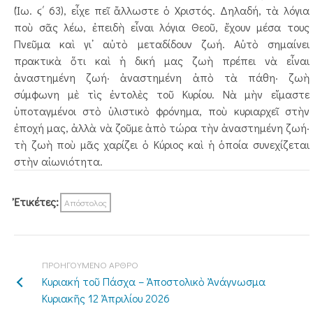
(Ἰω. ϛ΄ 63), εἶχε πεῖ ἄλλωσ­τε ὁ Χριστός. Δηλαδή, τὰ λόγια
ποὺ σᾶς λέω, ἐπειδὴ εἶναι λόγια Θεοῦ, ἔχουν μέσα τους
Πνεῦμα καὶ γι᾿ αὐτὸ μεταδίδουν ζωή. Αὐτὸ σημαίνει
πρακτικὰ ὅτι καὶ ἡ δική μας ζωὴ πρέπει νὰ εἶναι
ἀναστημένη ζωή· ἀναστημένη ἀπὸ τὰ πάθη· ζωὴ
σύμφωνη μὲ τὶς ἐντολὲς τοῦ Κυρίου. Νὰ μὴν εἴμαστε
ὑποταγμένοι στὸ ὑλιστικὸ φρόνημα, ποὺ κυριαρχεῖ στὴν
ἐποχή μας, ἀλλὰ νὰ ζοῦμε ἀπὸ τώρα τὴν ἀναστημένη ζωή·
τὴ ζωὴ ποὺ μᾶς χαρίζει ὁ Κύριος καὶ ἡ ὁποία συν­εχίζεται
στὴν αἰωνιότητα.
Ἐτικέτες:
Απόστολος
ΠΡΟΗΓΟΥΜΕΝΟ ΑΡΘΡΟ
Κυριακή τοῦ Πάσχα – Ἀποστολικὸ Ἀνάγνωσμα
Κυριακῆς 12 Ἀπριλίου 2026