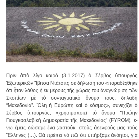
Πρὶν ἀπὸ λίγο καιρό (3-1-2017) ὁ Σέρβος ὑ­πουρ­­γὸς
Ἐξωτερικῶν Ἴβιτσα Ντάτσιτς σὲ δήλωσή του «παραδέχθηκε
ὅτι ἦταν λάθος ἡ ἐκ μέρους τῆς χώρας του ἀναγνώριση τῶν
Σκοπίων μὲ τὸ συντα­γματικὸ ὄνομά τους, δηλαδὴ
“Μακεδονία”. Ὅλη ἡ Εὐρώπη καὶ ὁ κόσμος», συν­εχίζει ὁ
Σέρβος ὑπουργός, «χρησιμοποι­εῖ τὸ ὄνομα “Πρώην
Γιουγκοσλαβικὴ Δη­μοκρατία τῆς Μακεδονίας” (FYROM), ἐ­
νῶ ἐμεῖς δώσαμε ἕνα χαστούκι στοὺς ἀδελφούς μας τοὺς
Ἕλληνες (…). Θὰ πρέπει νὰ πῶ ὅτι ὑπήρξαμε ἀνόητοι, γιὰ