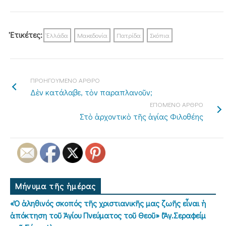
Ἐτικέτες:
Ἑλλάδα
Μακεδονία
Πατρίδα
Σκόπια
ΠΡΟΗΓΟΥΜΕΝΟ ΑΡΘΡΟ
Δὲν κατάλαβε, τὸν παραπλανοῦν;
ΕΠΟΜΕΝΟ ΑΡΘΡΟ
Στὸ ἀρχοντικὸ τῆς ἁγίας Φιλοθέης
Μήνυμα τῆς ἡμέρας
«Ὁ ἀληθινός σκοπός τῆς χριστιανικῆς μας ζωῆς εἶναι ἡ
ἀπόκτηση τοῦ Ἁγίου Πνεύματος τοῦ Θεοῦ» (Ἅγ.Σεραφείμ