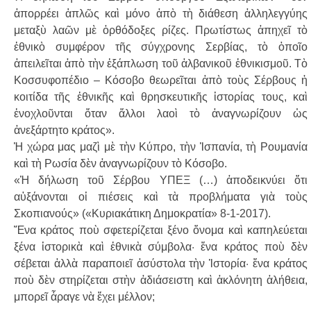
ἀπορρέει ἁπλῶς καὶ μόνο ἀπὸ τὴ διάθεση ἀλληλεγγύης
μεταξὺ λα­ῶν μὲ ὀρθόδοξες ρίζες. Πρωτίστως ἀπηχεῖ τὸ
ἐθνικὸ συμφέρον τῆς σύγχρονης Σερβίας, τὸ ὁποῖο
ἀπειλεῖται ἀπὸ τὴν ἐξάπλωση τοῦ ἀλβανικοῦ ἐθνικισμοῦ. Τὸ
Κοσσυφοπέδιο – Κόσοβο θεωρεῖται ἀπὸ τοὺς Σέρβους ἡ
κοιτίδα τῆς ἐθνικῆς καὶ θρησκευτικῆς ἱστορίας τους, καὶ
ἐνοχλοῦνται ὅταν ἄλλοι λαοὶ τὸ ἀναγνωρίζουν ὡς
ἀνεξάρτητο κράτος».
Ἡ χώρα μας μαζὶ μὲ τὴν Κύπρο, τὴν Ἱσπανία, τὴ Ρουμανία
καὶ τὴ Ρωσία δὲν ἀναγνωρίζουν τὸ Κόσοβο.
«Ἡ δήλωση τοῦ Σέρβου ΥΠΕΞ (…) ἀποδεικνύει ὅτι
αὐξάνονται οἱ πιέσεις καὶ τὰ προβλήματα γιὰ τοὺς
Σκοπιανούς» («Κυριακάτικη Δημοκρατία» 8-1-2017).
Ἕνα κράτος ποὺ σφετερίζεται ξένο ὄ­νο­μα καὶ καπηλεύεται
ξένα ἱστορικὰ καὶ ἐθνικὰ σύμβολα· ἕνα κράτος ποὺ δὲν
σέβεται ἀλλὰ παραποιεῖ ἀσύστολα τὴν Ἱστορία· ἕνα κράτος
ποὺ δὲν στηρίζεται στὴν ἀδιάσειστη καὶ ἀκλόνητη ἀλήθεια,
μπορεῖ ἆραγε νὰ ἔχει μέλλον;