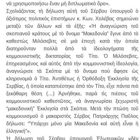
νὰ χρησιμοποιήσω ἕναν μὴ διπλωματικὸ ὅρο».
Σχολιάζοντας τὴ δήλωση αὐτὴ τοῦ Σέρ­βου ὑπουργοῦ ὁ
ἀξιότιμος πολιτικὸς ἐπιστήμων κ. Κων. Χολέβας σημειώνει
μεταξὺ τῶν ἄλλων καὶ τὰ ἑξῆς: «Ἡ ἀναγνώριση τοῦ
σκοπιανοῦ κράτους μὲ τὸ ὄνομα “Μακεδονία” ἔγινε ἀπὸ τὸ
καθεστὼς Μιλόσεβιτς σὲ μιὰ ἐποχὴ κατὰ τὴν ὁποία
διατηροῦνταν πολλὰ ἀπὸ τὰ ἰδεολογήματα τῆς
κομμουνιστικῆς δικτατορίας τοῦ Τίτο. Ὁ Μιλόσεβιτς,
ἐπηρεασμένος καὶ αὐτὸς ἀπὸ τὴν κομμουνιστικὴ ἰδεολογία,
ἀναγνώρισε τὰ Σκόπια μὲ τὸ ὄνομα ποὺ ἄφησε ὡς
κληρονομιὰ ὁ Τίτο. Ἀντιθέτως ἡ Ὀρθόδοξη Ἐκκλησία τῆς
Σερβίας, ἡ ὁποία καταπιέστηκε ἀπὸ τὸν Τίτο, εἶχε πάντα πιὸ
ξεκάθαρη θέση (…) Ἀρνήθηκε, παρὰ τὶς πιέσεις τοῦ
κομμουνιστικοῦ καθεστῶτος, νὰ ἀναγνωρίσει ξεχωριστὴ
“μακεδονικὴ” Ἐκκλησία στὰ Σκόπια. Μετὰ τὴν πτώση τοῦ
κομμουνισμοῦ ὁ μακαριστὸς Σέρβος Πατριάρχης Παῦλος
δήλωσε: “Ὑπάρχει μόνο μία Μακεδονία καὶ αὐτὴ εἶναι ἡ
ἑλληνική”».
Ἡ δήλωση τοῦ Σέρβου ὑπουργοῦ Ἐ­ξωτερικῶν «δὲν