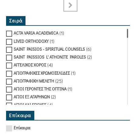
Σειρά
(1)
ACTA VARIA ACADEMICA
(1)
LIVED ORTHODOXY
(6)
SAINT PAISIOS - SPIRITUAL COUNSELS
(2)
SAINT PAISSIOS L' ATHONITE PAROLES
(4)
ΑΓΓΕΛΙΚΟΣ ΧΟΡΟΣ
(1)
ΑΓΙΟΓΡΑΦΙΚΕΣ ΧΡΩΜΟΣΕΛΙΔΕΣ
(25)
ΑΓΙΟΓΡΑΦΙΚΗ ΜΕΛΕΤΗ
(1)
ΑΓΙΟΙ ΓΕΡΟΝΤΕΣ ΤΗΣ ΟΠΤΙΝΑ
(2)
ΑΓΙΟΙ ΕΞ ΑΓΑΡΗΝΩΝ
(4)
ΑΓΙΟΙ ΚΑΙ ΕΠΟΧΕΣ
(12)
ΑΓΙΟΙ ΤΗΣ ΠΙΣΤΕΩΣ ΜΑΣ
Επίκαιρα
(1)
ΑΓΙΟΛΟΓΙΚΗ ΜΥΡΙΟΒΙΒΛΟΣ
Επίκαιρα
(3)
ΑΓΙΟΠΟΛΙΤΗΣ