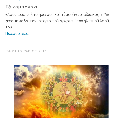
Τὸ καμπανάκι
«Λαός μου, τί ἐποίησά σοι, καὶ τί μοι ἀνταπέδωκας;». Ἂν
ξέραμε καλὰ τὴν ἱστορία τοῦ ἀρχαίου ἰσραηλιτικοῦ λαοῦ,
τοῦ ...
Περισσότερα
24 ΦΕΒΡΟΥΑΡΊΟΥ, 2017