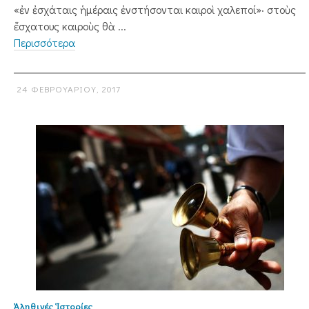
«ἐν ἐσχάταις ἡμέραις ἐνστήσονται καιροὶ χαλεποί»· στοὺς
ἔσχατους καιροὺς θὰ ...
Περισσότερα
24 ΦΕΒΡΟΥΑΡΊΟΥ, 2017
Ἀληθινές Ἱστορίες