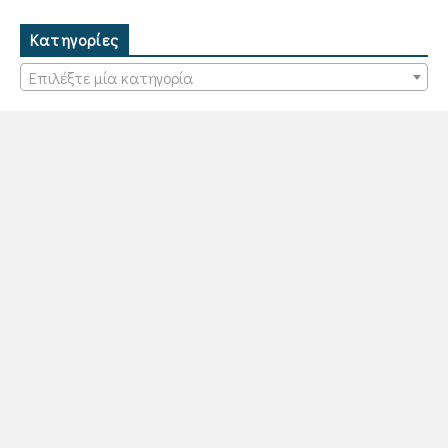
(1)
ΑΓΙΟΣ ΘΕΟΔΩΡΟΣ ΣΤΟΥΔΙΤΗΣ
(4)
ΑΓΙΟΥ ΜΑΞΙΜΟΥ ΓΡΑΙΚΟΥ ΛΟΓΟΙ
Κατηγορίες
(6)
ΑΓΙΟΥ ΠΑΪΣΙΟΥ ΤΟΥ ΑΓΙΟΡΕΙΤΟΥ ΛΟΓΟΙ
Επιλέξτε μία κατηγορία
(3)
ΑΓΚΑΛΙΑ ΑΓΑΠΗΣ
(10)
ΑΓΝΩΣΤΑ ΣΥΝΑΞΑΡΙΑ
(12)
ΑΘΩΝΙΚΑ ΑΝΘΗ
(6)
ΑΛΗΘΙΝΟΙ ΗΡΩΕΣ
(1)
ΑΝΑΚΑΛΥΠΤΩ ΤΙΣ ΓΙΟΡΤΕΣ
(8)
ΑΝΑΛΟΓΙΟΝ
(2)
ΑΝΕΚΔΟΤΕΣ ΕΠΙΣΤΟΛΕΣ ΑΓΙΟΥ ΝΕΚΤΑΡΙΟΥ
(7)
ΑΝΘΗ ΕΥΣΕΒΕΙΑΣ
(1)
ΑΠΟ ΤΑ ΠΑΛΙΑ ΜΑΣ ΑΝΑΓΝΩΣΤΙΚΑ
(3)
ΑΠΟ ΤΗ ΓΗ ΣΤΟΝ ΟΥΡΑΝΟ
(2)
ΑΠΟ ΤΗΝ ΚΙΒΩΤΟ ΤΟΥ ΝΩΕ
(6)
ΑΠΟΛΟΓΗΤΙΚΑΙ ΜΕΛΕΤΑΙ
(2)
ΑΡΕΤΕΣ & ΠΑΘΗ
(5)
ΑΡΘΡΑ ΜΕΛΕΤΑΙ ΕΠΙΣΤΟΛΑΙ