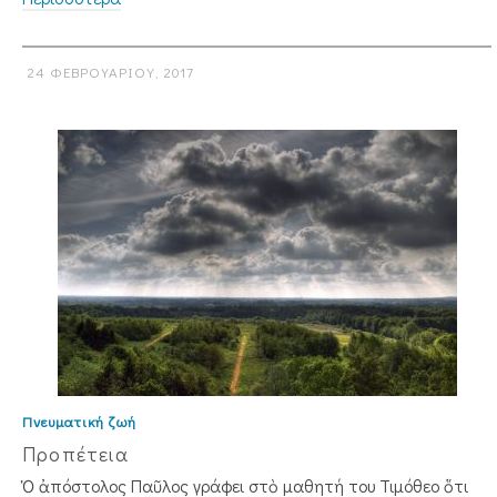
24 ΦΕΒΡΟΥΑΡΊΟΥ, 2017
Πνευματική ζωή
Προπέτεια
Ὁ ἀπόστολος Παῦλος γράφει στὸ μαθητή του Τιμόθεο ὅτι