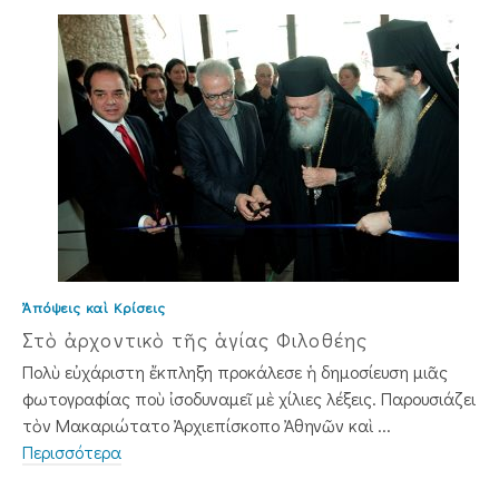
Ἀπόψεις καὶ Κρίσεις
Στὸ ἀρχοντικὸ τῆς ἁγίας Φιλοθέης
Πολὺ εὐχάριστη ἔκπληξη προκάλεσε ἡ δημοσίευση μιᾶς
φωτογραφίας ποὺ ἰσοδυναμεῖ μὲ χίλιες λέξεις. Παρουσιάζει
τὸν Μακαριώτατο Ἀρχιεπίσκοπο Ἀθηνῶν καὶ ...
Περισσότερα