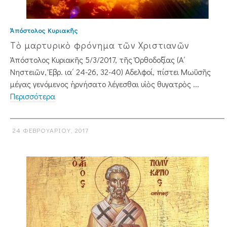
Ἀπόστολος Κυριακῆς
Τὸ μαρτυρικὸ φρόνημα τῶν Χριστιανῶν
Ἀπόστολος Κυριακῆς 5/3/2017, τῆς Ὀρθοδοξίας (Α΄
Νηστειῶν, Ἑβρ. ια΄ 24-26, 32-40) Aδελφοί, πίστει Μωϋσῆς
μέγας γενόμενος ἠρνήσατο λέγεσθαι υἱὸς θυγατρὸς ...
Περισσότερα
24 ΦΕΒΡΟΥΑΡΊΟΥ, 2017