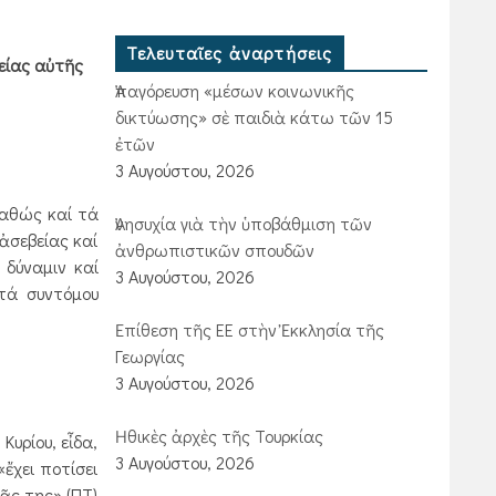
Τελευταῖες ἀναρτήσεις
νείας αὐτῆς
Ἀπαγόρευση «μέσων κοινωνικῆς
δικτύωσης» σὲ παιδιὰ κάτω τῶν 15
ἐτῶν
3 Αυγούστου, 2026
καθώς καί τά
Ἀνησυχία γιὰ τὴν ὑποβάθμιση τῶν
ἀσεβείας καί
ἀνθρωπιστικῶν σπουδῶν
 δύναμιν καί
3 Αυγούστου, 2026
τά συντόμου
Ἐπίθεση τῆς ΕΕ στὴν Ἐκκλησία τῆς
Γεωργίας
3 Αυγούστου, 2026
Ἠθικὲς ἀρχὲς τῆς Τουρκίας
υρίου, εἶδα,
3 Αυγούστου, 2026
ἔχει ποτίσει
ᾶς της» (ΠΤ)