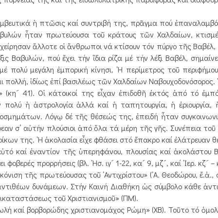
μβευτικά ἡ πτῶσις καί συντριβή της, πρᾶγμα πού ἐπαναλαμβά
Βαβυλών ἦταν πρωτεύουσα τοῦ κράτους τῶν Χαλδαίων, κτισμέ
είρησαν ἄλλοτε οἱ ἄνθρωποι νά κτίσουν τόν πύργο τῆς Βαβέλ, 
λέξις Βαβυλών, πού ἔχει τήν ἴδια ρίζα μέ τήν λέξι Βαβέλ, σημαίνε
έ πολύ μεγάλη ἐμπορική κίνησι. ῾Η περίμετρος τοῦ περιφήμου
αμι πολλή, ἰδίως ἐπί βασιλέως τῶν Χαλδαίων Ναβουχοδονόσορος.
(κη´ 41). Οἱ κάτοικοί της εἶχαν ἐπιδοθῆ ἐκτός ἀπό τό ἐμπό
ν πολύ ἡ ἀστρολογία ἀλλά καί ἡ ταπητουργία, ἡ ἐριουργία,
σμημάτων. Λόγῳ δέ τῆς θέσεώς της, ἐπειδή ἦταν συγκοινωνι
ρρεαν σ’ αὐτήν πλούσιοι ἀπό ὅλα τά μέρη τῆς γῆς. Συνέπεια τοῦ
κων της. ῾Η ἀκολασία εἶχε φθάσει στό ἔπακρο καί ἐλάτρευαν θε
 αὐτό καί ἐναντίον τῆς ὑπερηφάνου, πλουσίας καί ἀκολάστου 
βερές προρρήσεις (βλ. ῾Ησ. ιγ´ 1-22, κα´ 9, μζ´, καί ῾Ιερ. κζ´ – 
ση τῆς πρωτεύουσας τοῦ ᾿Αντιχρίστου» (᾿Α. Θεοδώρου, ἔ.ἀ., σε
ντιθέων δυνάμεων. Στήν Καινή Διαθήκη ὡς σύμβολο κάθε ἀντι
ικαταστάσεως τοῦ Χριστιανισμοῦ» (ΠΜ).
 καί βορβορώδης χριστιανομάχος Ρώμη» (ΧΒ). Τοῦτο τό ὁμολο