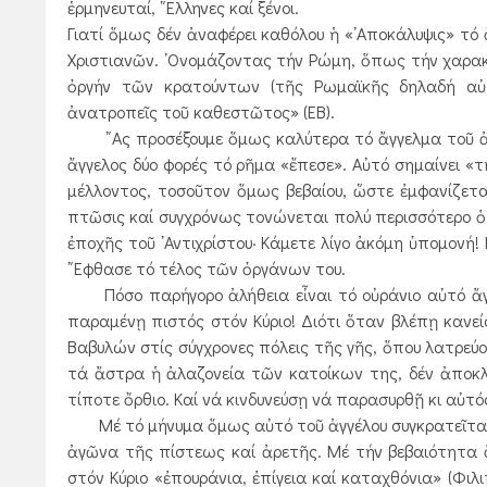
ἑρμηνευταί, ῞Ελληνες καί ξένοι.
Γιατί ὅμως δέν ἀναφέρει καθόλου ἡ «᾿Αποκάλυψις» τό
Χριστιανῶν. ᾿Ονομάζοντας τήν Ρώμη, ὅπως τήν χαρακ
ὀργήν τῶν κρατούντων (τῆς Ρωμαϊκῆς δηλαδή αὐτ
ἀνατροπεῖς τοῦ καθεστῶτος» (ΕΒ).
῎Ας προσέξουμε ὅμως καλύτερα τό ἄγγελμα τοῦ ἀγγέ
ἄγγελος δύο φορές τό ρῆμα «ἔπεσε». Αὐτό σημαίνει 
μέλλοντος, τοσοῦτον ὅμως βεβαίου, ὥστε ἐμφανίζεται 
πτῶσις καί συγχρόνως τονώνεται πολύ περισσότερο ὁ π
ἐποχῆς τοῦ ᾿Αντιχρίστου· Κάμετε λίγο ἀκόμη ὑπομονή!
῎Εφθασε τό τέλος τῶν ὀργάνων του.
Πόσο παρήγορο ἀλήθεια εἶναι τό οὐράνιο αὐτό ἄγγελ
παραμένῃ πιστός στόν Κύριο! Διότι ὅταν βλέπῃ κανε
Βαβυλών στίς σύγχρονες πόλεις τῆς γῆς, ὅπου λατρεύο
τά ἄστρα ἡ ἀλαζονεία τῶν κατοίκων της, δέν ἀποκλ
τίποτε ὄρθιο. Καί νά κινδυνεύσῃ νά παρασυρθῇ κι αὐ
Μέ τό μήνυμα ὅμως αὐτό τοῦ ἀγγέλου συγκρατεῖται ὁ 
ἀγῶνα τῆς πίστεως καί ἀρετῆς. Μέ τήν βεβαιότητα 
στόν Κύριο «ἐπουράνια, ἐπίγεια καί καταχθόνια» (Φιλ