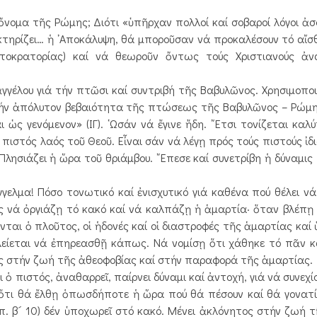
 ὄνομα τῆς Ρώμης; Διότι «ὑπῆρχαν πολλοί καί σοβαροί λόγοι ἀ
τηρίζει… ἡ ᾿Αποκάλυψη, θά μποροῦσαν νά προκαλέσουν τό αἴσ
οκρατορίας) καί νά θεωροῦν ὄντως τούς Χριστιανούς ἀνα
λου γιά τήν πτῶσι καί συντριβή τῆς Βαβυλῶνος. Χρησιμοποι
«τήν ἀπόλυτον βεβαιότητα τῆς πτώσεως τῆς Βαβυλῶνος – Ρώμη
ὡς γενόμενον» (ΙΓ). ῾Ωσάν νά ἔγινε ἤδη. ῎Ετσι τονίζεται καλ
ιστός λαός τοῦ Θεοῦ. Εἶναι σάν νά λέγῃ πρός τούς πιστούς ἰδ
 Πλησιάζει ἡ ὥρα τοῦ θριάμβου. ῎Επεσε καί συνετρίβη ἡ δύναμις
μα! Πόσο τονωτικό καί ἐνισχυτικό γιά καθένα πού θέλει νά 
ίς νά ὀργιάζῃ τό κακό καί νά καλπάζῃ ἡ ἁμαρτία· ὅταν βλέπῃ
νται ὁ πλοῦτος, οἱ ἡδονές καί οἱ διαστροφές τῆς ἁμαρτίας καί
είεται νά ἐπηρεασθῇ κάπως. Νά νομίσῃ ὅτι χάθηκε τό πᾶν κα
τός στήν ζωή τῆς ἀθεοφοβίας καί στήν παραφορά τῆς ἁμαρτίας.
πιστός, ἀναθαρρεῖ, παίρνει δύναμι καί ἀντοχή, γιά νά συνεχί
ὅτι θά ἔλθῃ ὁπωσδήποτε ἡ ὥρα πού θά πέσουν καί θά γονατ
ιπ. β´ 10) δέν ὑποχωρεῖ στό κακό. Μένει ἀκλόνητος στήν ζωή τ