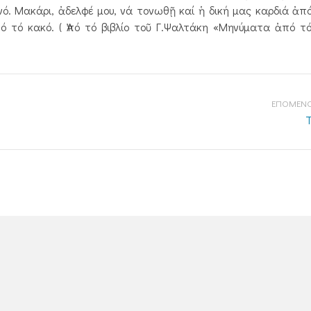
νό. Μακάρι, ἀδελφέ μου, νά τονωθῇ καί ἡ δική μας καρδιά ἀπ
 τό κακό. ( Ἀπό τό βιβλίο τοῦ Γ.Ψαλτάκη «Μηνύματα ἀπό τό
ΕΠΟΜΕΝΟ
Τ