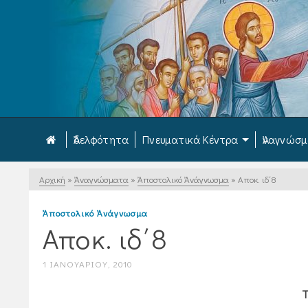
Ἀδελφότητα
Πνευματικά Κέντρα
Ἀναγνώσ
Αρχική
»
Ἀναγνώσματα
»
Ἀποστολικό Ἀνάγνωσμα
»
Αποκ. ιδ΄8
Ἀποστολικό Ἀνάγνωσμα
Αποκ. ιδ΄8
1 ΙΑΝΟΥΑΡΊΟΥ, 2010
Τ