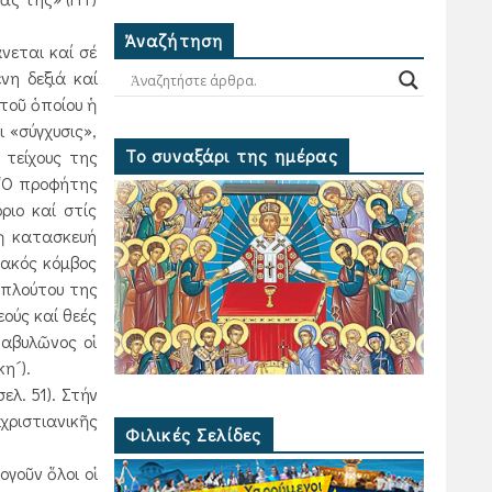
Ἀναζήτηση
νεται καί σέ
νη δεξιά καί
τοῦ ὁποίου ἡ
ι «σύγχυσις»,
Το συναξάρι της ημέρας
 τείχους της
 ῾Ο προφήτης
ριο καί στίς
 ἡ κατασκευή
ακός κόμβος
 πλούτου της
ούς καί θεές
Βαβυλῶνος οἱ
κη´).
λ. 51). Στήν
χριστιανικῆς
Φιλικές Σελίδες
γοῦν ὅλοι οἱ