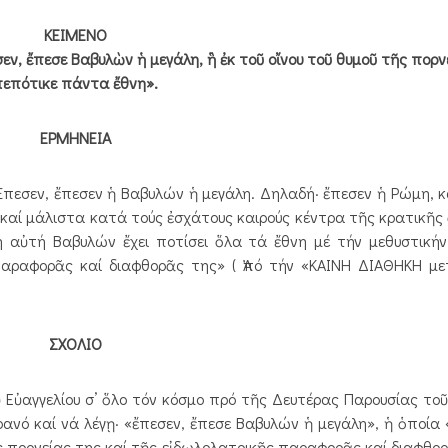
ΚΕΙΜΕΝΟ
εν, ἔπεσε Βαβυλὼν ἡ μεγάλη, ἣ ἐκ τοῦ οἴνου τοῦ θυμοῦ τῆς πορ
πεπότικε πάντα ἔθνη».
ΕΡΜΗΝΕΙΑ
 Ἔπεσεν, ἔπεσεν ἡ Βαβυλών ἡ μεγάλη. Δηλαδή· ἔπεσεν ἡ Ρώμη, 
ς καί μάλιστα κατά τούς ἐσχάτους καιρούς κέντρα τῆς κρατικῆς 
η αὐτή Βαβυλών ἔχει ποτίσει ὅλα τά ἔθνη μέ τήν μεθυστικήν
παραφορᾶς καί διαφθορᾶς της» ( Ἀπό τήν «ΚΑΙΝΗ ΔΙΑΘΗΚΗ με
ΣΧΟΛΙΟ
 Εὐαγγελίου σ’ ὅλο τόν κόσμο πρό τῆς Δευτέρας Παρουσίας τοῦ Κ
ρανό καί νά λέγῃ· «ἔπεσεν, ἔπεσε Βαβυλών ἡ μεγάλη», ἡ ὁποία «
ς πορνείας της καί τῆς εἰδωλολατρικῆς παραφορᾶς καί διαφθορ