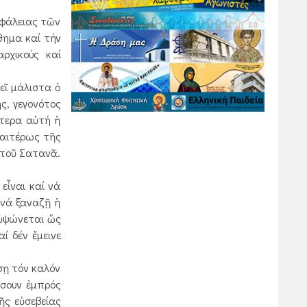
σφάλειας τῶν
θημα καί τήν
ρχικούς καί
εῖ μάλιστα ὁ
ς, γεγονότος
ύτερα αὐτή ἡ
ιαιτέρως τῆς
 τοῦ Σατανᾶ.
εἶναι καί νά
 νά ξαναζῇ ἡ
 ὑψώνεται ὥς
ί δέν ἔμεινε
σῃ τόν καλόν
ίσουν ἐμπρός
ῆς εὐσεβείας