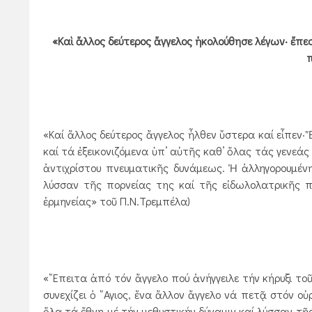
«Καὶ ἄλλος δεύτερος ἄγγελος ἠκολούθησε λέγων· ἔπεσ
«Καί ἄλλος δεύτερος ἄγγελος ἦλθεν ὕστερα καί εἶπεν·
καί τά ἐξεικονιζόμενα ὑπ’ αὐτῆς καθ’ ὅλας τάς γενεά
ἀντιχρίστου πνευματικῆς δυνάμεως. Ἡ ἀλληγορουμέν
λύσσαν τῆς πορνείας της καί τῆς εἰδωλολατρικῆς 
ἑρμηνείας» τοῦ Π.Ν.Τρεμπέλα)
«῎Επειτα ἀπό τόν ἄγγελο πού ἀνήγγειλε τήν κήρυξι τοῦ
συνεχίζει ὁ ῞Αγιος, ἕνα ἄλλον ἄγγελο νά πετᾷ στόν οὐ
ὅλα τά ἔθνη μέ τήν μεθυστικήν δύναμιν καί λύσσαν τῆ