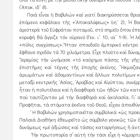
(᾿Αποκ. ιδ´ 8).
Ποιά εἶναι ἡ Βαβυλών καί γιατί διακηρύσσεται θρια
ἑπόμενο κεφάλαιο τῆς «᾿Αποκαλύψεως» (ιη´ 2); ῾Η 
ἀριστερά τοῦ Εὐφράτου ποταμοῦ, στό σημεῖο ὅπου ἐπεχ
κορυφή θά ἄγγιζε τόν οὐρανό (Γεν. ι´ 10, ια´ 1-9). ῾Η 
«πόλις συγχύσεως». Ἦταν σπουδαῖο ἐμπορικό κέντρο μ
ἔφθανε σχεδόν τά 70 χιλιόμετρα. Εἶχε πλοῦτο καί δύν
῾Ιερεμίας τήν ὠνόμασε «τό καύχημα πάσης τῆς γῆς» 
ἐπιστῆμες καί τέχνες τῆς ἐποχῆς ἐκείνης. ῎Ηκμαζα
ἀρωμάτων καί ἀδαμαντίνων καί ἄλλων πολυτίμων κο
μεταξύ κεντρικῆς ᾿Ασίας, ᾿Αραβίας καί Αἰγύπτου, συνέ
ἦταν ἡ πολυτέλεια καί ἡ διαφθορά τῶν ἠθῶν τῶν κατοί
πού ταυτίζονταν μέ τήν διαφθορά καί ἀκολασία. Γι’
Προφῆται, τά στόματα ἐκεῖνα τοῦ Θεοῦ, εἶχαν ἀπευθύνει φο
῾ Η Βαβυλών χρησιμοποιεῖται συμβολικά «ὡς προεικόνι
Παλαιά Διαθήκη ἐθεωρεῖτο ὡς σύμβολο γενικῶς τῶν ἀ
δυνάμεως «μέ ἀξιώσεις καί τάσεις καταργήσεως ἤ ἀντ
Τήν πρωτοπορία σ’ αὐτή τήν τάσι εἶχε ἡ «ἁμαρτωλή