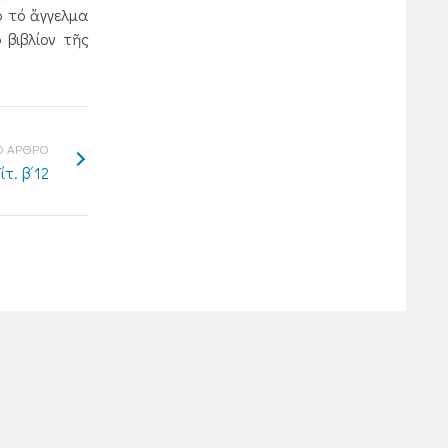
ό τό ἄγγελμα
 βιβλίον τῆς
 ΑΡΘΡΟ
ίτ. β΄12