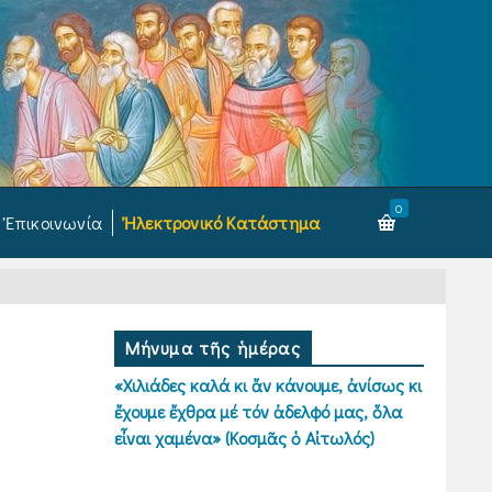
0
Ἐπικοινωνία
Ἠλεκτρονικό Κατάστημα
Μήνυμα τῆς ἡμέρας
«Χιλιάδες καλά κι ἄν κάνουμε, ἀνίσως κι
ἔχουμε ἔχθρα μέ τόν ἀδελφό μας, ὅλα
εἶναι χαμένα» (Κοσμᾶς ὁ Αἰτωλός)