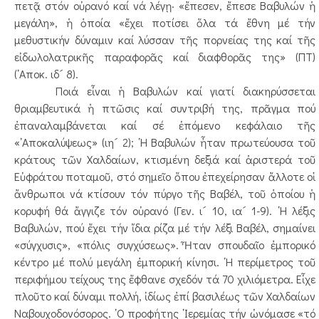
πετᾷ στόν οὐρανό καί νά λέγῃ· «ἔπεσεν, ἔπεσε Βαβυλών ἡ
μεγάλη», ἡ ὁποία «ἔχει ποτίσει ὅλα τά ἔθνη μέ τήν
μεθυστικήν δύναμιν καί λύσσαν τῆς πορνείας της καί τῆς
εἰδωλολατρικῆς παραφορᾶς καί διαφθορᾶς της» (ΠΤ)
(᾿Αποκ. ιδ´ 8).
Ποιά εἶναι ἡ Βαβυλών καί γιατί διακηρύσσεται
θριαμβευτικά ἡ πτῶσις καί συντριβή της, πρᾶγμα πού
ἐπαναλαμβάνεται καί σέ ἑπόμενο κεφάλαιο τῆς
«᾿Αποκαλύψεως» (ιη´ 2); ῾Η Βαβυλών ἦταν πρωτεύουσα τοῦ
κράτους τῶν Χαλδαίων, κτισμένη δεξιά καί ἀριστερά τοῦ
Εὐφράτου ποταμοῦ, στό σημεῖο ὅπου ἐπεχείρησαν ἄλλοτε οἱ
ἄνθρωποι νά κτίσουν τόν πύργο τῆς Βαβέλ, τοῦ ὁποίου ἡ
κορυφή θά ἄγγιζε τόν οὐρανό (Γεν. ι´ 10, ια´ 1-9). ῾Η λέξις
Βαβυλών, πού ἔχει τήν ἴδια ρίζα μέ τήν λέξι Βαβέλ, σημαίνει
«σύγχυσις», «πόλις συγχύσεως». Ἦταν σπουδαῖο ἐμπορικό
κέντρο μέ πολύ μεγάλη ἐμπορική κίνησι. ῾Η περίμετρος τοῦ
περιφήμου τείχους της ἔφθανε σχεδόν τά 70 χιλιόμετρα. Εἶχε
πλοῦτο καί δύναμι πολλή, ἰδίως ἐπί βασιλέως τῶν Χαλδαίων
Ναβουχοδονόσορος. ῾Ο προφήτης ῾Ιερεμίας τήν ὠνόμασε «τό