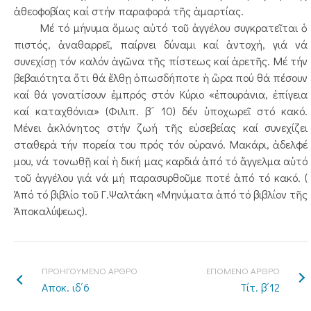
ἀθεοφοβίας καί στήν παραφορά τῆς ἁμαρτίας.
Μέ τό μήνυμα ὅμως αὐτό τοῦ ἀγγέλου συγκρατεῖται ὁ
πιστός, ἀναθαρρεῖ, παίρνει δύναμι καί ἀντοχή, γιά νά
συνεχίσῃ τόν καλόν ἀγῶνα τῆς πίστεως καί ἀρετῆς. Μέ τήν
βεβαιότητα ὅτι θά ἔλθῃ ὁπωσδήποτε ἡ ὥρα πού θά πέσουν
καί θά γονατίσουν ἐμπρός στόν Κύριο «ἐπουράνια, ἐπίγεια
καί καταχθόνια» (Φιλιπ. β´ 10) δέν ὑποχωρεῖ στό κακό.
Μένει ἀκλόνητος στήν ζωή τῆς εὐσεβείας καί συνεχίζει
σταθερά τήν πορεία του πρός τόν οὐρανό. Μακάρι, ἀδελφέ
μου, νά τονωθῇ καί ἡ δική μας καρδιά ἀπό τό ἄγγελμα αὐτό
τοῦ ἀγγέλου γιά νά μή παρασυρθοῦμε ποτέ ἀπό τό κακό. (
Ἀπό τό βιβλίο τοῦ Γ.Ψαλτάκη «Μηνύματα ἀπό τό βιβλίον τῆς
Ἀποκαλύψεως).
ΠΡΟΗΓΟΥΜΕΝΟ ΑΡΘΡΟ
ΕΠΟΜΕΝΟ ΑΡΘΡΟ
Αποκ. ιδ΄6
Τίτ. β΄12