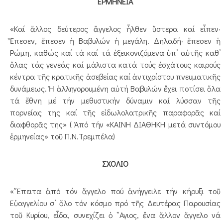
ΕΡΜΗΝΕΙΑ
«Καί ἄλλος δεύτερος ἄγγελος ἦλθεν ὕστερα καί εἶπεν·
Ἔπεσεν, ἔπεσεν ἡ Βαβυλών ἡ μεγάλη. Δηλαδή· ἔπεσεν ἡ
Ρώμη, καθώς καί τά καί τά ἐξεικονιζόμενα ὑπ’ αὐτῆς καθ’
ὅλας τάς γενεάς καί μάλιστα κατά τούς ἐσχάτους καιρούς
κέντρα τῆς κρατικῆς ἀσεβείας καί ἀντιχρίστου πνευματικῆς
δυνάμεως. Ἡ ἀλληγορουμένη αὐτή Βαβυλών ἔχει ποτίσει ὅλα
τά ἔθνη μέ τήν μεθυστικήν δύναμιν καί λύσσαν τῆς
πορνείας της καί τῆς εἰδωλολατρικῆς παραφορᾶς καί
διαφθορᾶς της» ( Ἀπό τήν «ΚΑΙΝΗ ΔΙΑΘΗΚΗ μετά συντόμου
ἑρμηνείας» τοῦ Π.Ν.Τρεμπέλα)
ΣΧΟΛΙΟ
«῎Επειτα ἀπό τόν ἄγγελο πού ἀνήγγειλε τήν κήρυξι τοῦ
Εὐαγγελίου σ’ ὅλο τόν κόσμο πρό τῆς Δευτέρας Παρουσίας
τοῦ Κυρίου, εἶδα, συνεχίζει ὁ ῞Αγιος, ἕνα ἄλλον ἄγγελο νά