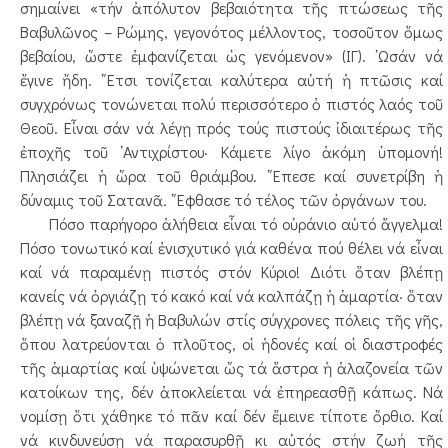
σημαίνει «τήν ἀπόλυτον βεβαιότητα τῆς πτώσεως τῆς
Βαβυλῶνος – Ρώμης, γεγονότος μέλλοντος, τοσοῦτον ὅμως
βεβαίου, ὥστε ἐμφανίζεται ὡς γενόμενον» (ΙΓ). ῾Ωσάν νά
ἔγινε ἤδη. ῎Ετσι τονίζεται καλύτερα αὐτή ἡ πτῶσις καί
συγχρόνως τονώνεται πολύ περισσότερο ὁ πιστός λαός τοῦ
Θεοῦ. Εἶναι σάν νά λέγῃ πρός τούς πιστούς ἰδιαιτέρως τῆς
ἐποχῆς τοῦ ᾿Αντιχρίστου· Κάμετε λίγο ἀκόμη ὑπομονή!
Πλησιάζει ἡ ὥρα τοῦ θριάμβου. ῎Επεσε καί συνετρίβη ἡ
δύναμις τοῦ Σατανᾶ. ῎Εφθασε τό τέλος τῶν ὀργάνων του.
Πόσο παρήγορο ἀλήθεια εἶναι τό οὐράνιο αὐτό ἄγγελμα!
Πόσο τονωτικό καί ἐνισχυτικό γιά καθένα πού θέλει νά εἶναι
καί νά παραμένῃ πιστός στόν Κύριο! Διότι ὅταν βλέπῃ
κανείς νά ὀργιάζῃ τό κακό καί νά καλπάζῃ ἡ ἁμαρτία· ὅταν
βλέπῃ νά ξαναζῇ ἡ Βαβυλών στίς σύγχρονες πόλεις τῆς γῆς,
ὅπου λατρεύονται ὁ πλοῦτος, οἱ ἡδονές καί οἱ διαστροφές
τῆς ἁμαρτίας καί ὑψώνεται ὥς τά ἄστρα ἡ ἀλαζονεία τῶν
κατοίκων της, δέν ἀποκλείεται νά ἐπηρεασθῇ κάπως. Νά
νομίσῃ ὅτι χάθηκε τό πᾶν καί δέν ἔμεινε τίποτε ὄρθιο. Καί
νά κινδυνεύσῃ νά παρασυρθῇ κι αὐτός στήν ζωή τῆς