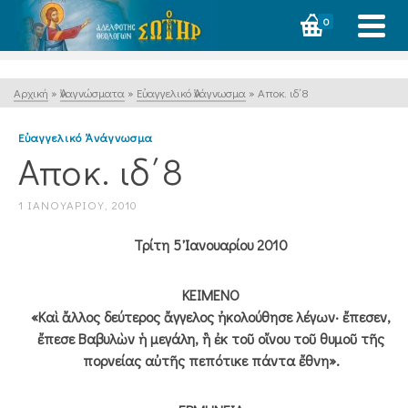
0
Αρχική
»
Ἀναγνώσματα
»
Εὐαγγελικό Ἀνάγνωσμα
»
Αποκ. ιδ΄8
Εὐαγγελικό Ἀνάγνωσμα
Αποκ. ιδ΄8
1 ΙΑΝΟΥΑΡΊΟΥ, 2010
Τρίτη 5 Ἰανουαρίου 2010
ΚΕΙΜΕΝΟ
«Καὶ ἄλλος δεύτερος ἄγγελος ἠκολούθησε λέγων· ἔπεσεν,
ἔπεσε Βαβυλὼν ἡ μεγάλη, ἣ ἐκ τοῦ οἴνου τοῦ θυμοῦ τῆς
πορνείας αὐτῆς πεπότικε πάντα ἔθνη».