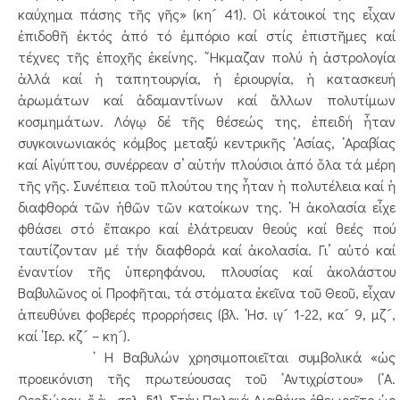
καύχημα πάσης τῆς γῆς» (κη´ 41). Οἱ κάτοικοί της εἶχαν
ἐπιδοθῆ ἐκτός ἀπό τό ἐμπόριο καί στίς ἐπιστῆμες καί
τέχνες τῆς ἐποχῆς ἐκείνης. ῎Ηκμαζαν πολύ ἡ ἀστρολογία
ἀλλά καί ἡ ταπητουργία, ἡ ἐριουργία, ἡ κατασκευή
ἀρωμάτων καί ἀδαμαντίνων καί ἄλλων πολυτίμων
κοσμημάτων. Λόγῳ δέ τῆς θέσεώς της, ἐπειδή ἦταν
συγκοινωνιακός κόμβος μεταξύ κεντρικῆς ᾿Ασίας, ᾿Αραβίας
καί Αἰγύπτου, συνέρρεαν σ’ αὐτήν πλούσιοι ἀπό ὅλα τά μέρη
τῆς γῆς. Συνέπεια τοῦ πλούτου της ἦταν ἡ πολυτέλεια καί ἡ
διαφθορά τῶν ἠθῶν τῶν κατοίκων της. ῾Η ἀκολασία εἶχε
φθάσει στό ἔπακρο καί ἐλάτρευαν θεούς καί θεές πού
ταυτίζονταν μέ τήν διαφθορά καί ἀκολασία. Γι’ αὐτό καί
ἐναντίον τῆς ὑπερηφάνου, πλουσίας καί ἀκολάστου
Βαβυλῶνος οἱ Προφῆται, τά στόματα ἐκεῖνα τοῦ Θεοῦ, εἶχαν
ἀπευθύνει φοβερές προρρήσεις (βλ. ῾Ησ. ιγ´ 1-22, κα´ 9, μζ´,
καί ῾Ιερ. κζ´ – κη´).
῾ Η Βαβυλών χρησιμοποιεῖται συμβολικά «ὡς
προεικόνιση τῆς πρωτεύουσας τοῦ ᾿Αντιχρίστου» (᾿Α.
Θεοδώρου, ἔ.ἀ., σελ. 51). Στήν Παλαιά Διαθήκη ἐθεωρεῖτο ὡς