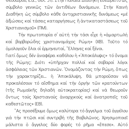
σύμβολο γενικῶς τῶν ἀντιθέων δυνάμεων. Στήν Καινή
Διαθήκη ὡς σύμβολο κάθε ἀντιχριστιανικῆς δυνάμεως «μέ
ἀξιώσεις καί τάσεις καταργήσεως ἤ ἀντικαταστάσεως τοῦ
Χριστιανισμοῦ» (ΠΜ).
Τήν πρωτοπορία σ’ αὐτή τήν τάσι εἶχε ἡ «ἁμαρτωλή
καί βορβορώδης χριστιανομάχος Ρώμη» (ΧΒ). Τοῦτο τό
ὁμολογοῦν ὅλοι οἱ ἑρμηνευταί, ῞Ελληνες καί ξένοι.
Γιατί ὅμως δέν ἀναφέρει καθόλου ἡ «᾿Αποκάλυψις» τό ὄνομα
τῆς Ρώμης; Διότι «ὑπῆρχαν πολλοί καί σοβαροί λόγοι
ἀσφάλειας τῶν Χριστιανῶν. ᾿Ονομάζοντας τήν Ρώμη, ὅπως
τήν χαρακτηρίζει… ἡ ᾿Αποκάλυψη, θά μποροῦσαν νά
προκαλέσουν τό αἴσθημα καί τήν ὀργήν τῶν κρατούντων
(τῆς Ρωμαϊκῆς δηλαδή αὐτοκρατορίας) καί νά θεωροῦν
ὄντως τούς Χριστιανούς ἀναρχικούς καί ἀνατροπεῖς τοῦ
καθεστῶτος» (ΕΒ).
῎Ας προσέξουμε ὅμως καλύτερα τό ἄγγελμα τοῦ ἀγγέλου
γιά τήν πτῶσι καί συντριβή τῆς Βαβυλῶνος. Χρησιμοποιεῖ
μάλιστα ὁ ἄγγελος δύο φορές τό ρῆμα «ἔπεσε». Αὐτό