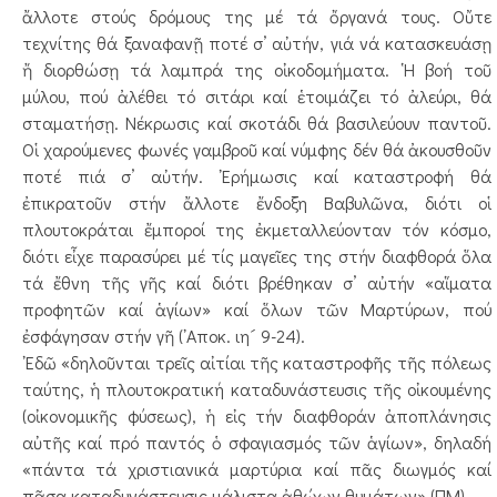
ἄλλοτε στούς δρόμους της μέ τά ὄργανά τους. Οὔτε
τεχνίτης θά ξαναφανῇ ποτέ σ’ αὐτήν, γιά νά κατασκευάσῃ
ἤ διορθώσῃ τά λαμπρά της οἰκοδομήματα. ῾Η βοή τοῦ
μύλου, πού ἀλέθει τό σιτάρι καί ἑτοιμάζει τό ἀλεύρι, θά
σταματήσῃ. Νέκρωσις καί σκοτάδι θά βασιλεύουν παντοῦ.
Οἱ χαρούμενες φωνές γαμβροῦ καί νύμφης δέν θά ἀκουσθοῦν
ποτέ πιά σ’ αὐτήν. ᾿Ερήμωσις καί καταστροφή θά
ἐπικρατοῦν στήν ἄλλοτε ἔνδοξη Βαβυλῶνα, διότι οἱ
πλουτοκράται ἔμποροί της ἐκμεταλλεύονταν τόν κόσμο,
διότι εἶχε παρασύρει μέ τίς μαγεῖες της στήν διαφθορά ὅλα
τά ἔθνη τῆς γῆς καί διότι βρέθηκαν σ’ αὐτήν «αἵματα
προφητῶν καί ἁγίων» καί ὅλων τῶν Μαρτύρων, πού
ἐσφάγησαν στήν γῆ (᾿Αποκ. ιη´ 9-24).
᾿Εδῶ «δηλοῦνται τρεῖς αἰτίαι τῆς καταστροφῆς τῆς πόλεως
ταύτης, ἡ πλουτοκρατική καταδυνάστευσις τῆς οἰκουμένης
(οἰκονομικῆς φύσεως), ἡ εἰς τήν διαφθοράν ἀποπλάνησις
αὐτῆς καί πρό παντός ὁ σφαγιασμός τῶν ἁγίων», δηλαδή
«πάντα τά χριστιανικά μαρτύρια καί πᾶς διωγμός καί
πᾶσα καταδυνάστευσις μάλιστα ἀθώων θυμάτων» (ΠΜ).