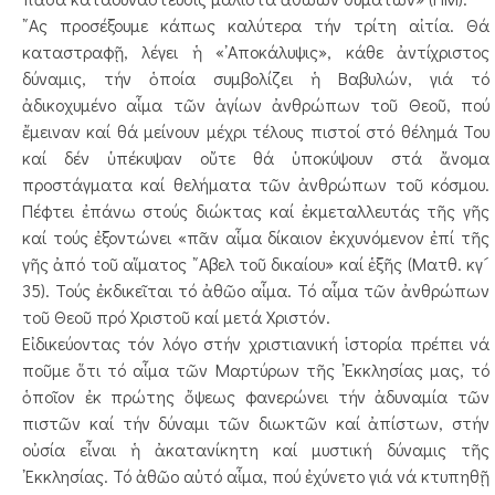
῎Ας προσέξουμε κάπως καλύτερα τήν τρίτη αἰτία. Θά
καταστραφῇ, λέγει ἡ «᾿Αποκάλυψις», κάθε ἀντίχριστος
δύναμις, τήν ὁποία συμβολίζει ἡ Βαβυλών, γιά τό
ἀδικοχυμένο αἷμα τῶν ἁγίων ἀνθρώπων τοῦ Θεοῦ, πού
ἔμειναν καί θά μείνουν μέχρι τέλους πιστοί στό θέλημά Του
καί δέν ὑπέκυψαν οὔτε θά ὑποκύψουν στά ἄνομα
προστάγματα καί θελήματα τῶν ἀνθρώπων τοῦ κόσμου.
Πέφτει ἐπάνω στούς διώκτας καί ἐκμεταλλευτάς τῆς γῆς
καί τούς ἐξοντώνει «πᾶν αἷμα δίκαιον ἐκχυνόμενον ἐπί τῆς
γῆς ἀπό τοῦ αἵματος ῎Αβελ τοῦ δικαίου» καί ἑξῆς (Ματθ. κγ´
35). Τούς ἐκδικεῖται τό ἀθῶο αἷμα. Τό αἷμα τῶν ἀνθρώπων
τοῦ Θεοῦ πρό Χριστοῦ καί μετά Χριστόν.
Εἰδικεύοντας τόν λόγο στήν χριστιανική ἱστορία πρέπει νά
ποῦμε ὅτι τό αἷμα τῶν Μαρτύρων τῆς ᾿Εκκλησίας μας, τό
ὁποῖον ἐκ πρώτης ὄψεως φανερώνει τήν ἀδυναμία τῶν
πιστῶν καί τήν δύναμι τῶν διωκτῶν καί ἀπίστων, στήν
οὐσία εἶναι ἡ ἀκατανίκητη καί μυστική δύναμις τῆς
᾿Εκκλησίας. Τό ἀθῶο αὐτό αἷμα, πού ἐχύνετο γιά νά κτυπηθῇ