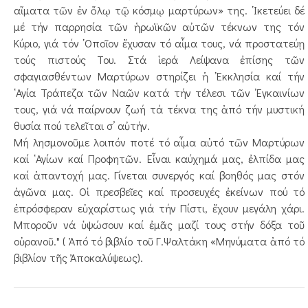
αἵματα τῶν ἐν ὅλῳ τῷ κόσμῳ μαρτύρων» της. ῾Ικετεύει δέ
μέ τήν παρρησία τῶν ἡρωϊκῶν αὐτῶν τέκνων της τόν
Κύριο, γιά τόν ῾Οποῖον ἔχυσαν τό αἷμα τους, νά προστατεύῃ
τούς πιστούς Του. Στά ἱερά Λείψανα ἐπίσης τῶν
σφαγιασθέντων Μαρτύρων στηρίζει ἡ ᾿Εκκλησία καί τήν
῾Αγία Τράπεζα τῶν Ναῶν κατά τήν τέλεσι τῶν ᾿Εγκαινίων
τους, γιά νά παίρνουν ζωή τά τέκνα της ἀπό τήν μυστική
θυσία πού τελεῖται σ’ αὐτήν.
Μή λησμονοῦμε λοιπόν ποτέ τό αἷμα αὐτό τῶν Μαρτύρων
καί ῾Αγίων καί Προφητῶν. Εἶναι καύχημά μας, ἐλπίδα μας
καί ἀπαντοχή μας. Γίνεται συνεργός καί βοηθός μας στόν
ἀγῶνα μας. Οἱ πρεσβεῖες καί προσευχές ἐκείνων πού τό
ἐπρόσφεραν εὐχαρίστως γιά τήν Πίστι, ἔχουν μεγάλη χάρι.
Μποροῦν νά ὑψώσουν καί ἐμᾶς μαζί τους στήν δόξα τοῦ
οὐρανοῦ." ( Ἀπό τό βιβλίο τοῦ Γ.Ψαλτάκη «Μηνύματα ἀπό τό
βιβλίον τῆς Ἀποκαλύψεως).