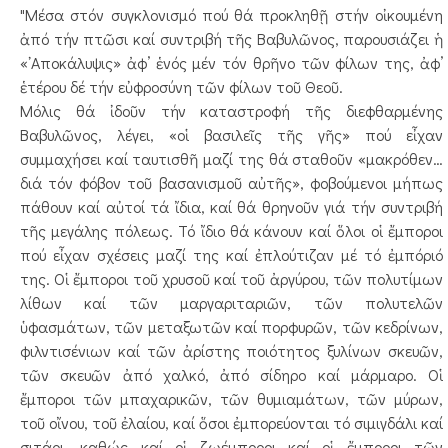
"Μέσα στόν συγκλονισμό πού θά προκληθῇ στήν οἰκουμένη
ἀπό τήν πτῶσι καί συντριβή τῆς Βαβυλῶνος, παρουσιάζει ἡ
«᾿Αποκάλυψις» ἀφ’ ἑνός μέν τόν θρῆνο τῶν φίλων της, ἀφ’
ἑτέρου δέ τήν εὐφροσύνη τῶν φίλων τοῦ Θεοῦ.
Μόλις θά ἰδοῦν τήν καταστροφή τῆς διεφθαρμένης
Βαβυλῶνος, λέγει, «οἱ βασιλεῖς τῆς γῆς» πού εἶχαν
συμμαχήσει καί ταυτισθῆ μαζί της θά σταθοῦν «μακρόθεν…
διά τόν φόβον τοῦ βασανισμοῦ αὐτῆς», φοβούμενοι μήπως
πάθουν καί αὐτοί τά ἴδια, καί θά θρηνοῦν γιά τήν συντριβή
τῆς μεγάλης πόλεως. Τό ἴδιο θά κάνουν καί ὅλοι οἱ ἔμποροι
πού εἶχαν σχέσεις μαζί της καί ἐπλούτιζαν μέ τό ἐμπόριό
της. Οἱ ἔμποροι τοῦ χρυσοῦ καί τοῦ ἀργύρου, τῶν πολυτίμων
λίθων καί τῶν μαργαριταριῶν, τῶν πολυτελῶν
ὑφασμάτων, τῶν μεταξωτῶν καί πορφυρῶν, τῶν κεδρίνων,
φιλντισένιων καί τῶν ἀρίστης ποιότητος ξυλίνων σκευῶν,
τῶν σκευῶν ἀπό χαλκό, ἀπό σίδηρο καί μάρμαρο. Οἱ
ἔμποροι τῶν μπαχαρικῶν, τῶν θυμιαμάτων, τῶν μύρων,
τοῦ οἴνου, τοῦ ἐλαίου, καί ὅσοι ἐμπορεύονται τό σιμιγδάλι καί
σιτάρι, καθώς καί οἱ ζωέμποροι καί οἱ ἔμποροι τῶν