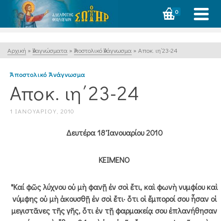
0
Αρχική
»
Ἀναγνώσματα
»
Ἀποστολικό Ἀνάγνωσμα
»
Αποκ. ιη΄23-24
Ἀποστολικό Ἀνάγνωσμα
Αποκ. ιη΄23-24
1 ΙΑΝΟΥΑΡΊΟΥ, 2010
Δευτέρα 18 Ἰανουαρίου 2010
ΚΕΙΜΕΝΟ
"Καί φῶς λύχνου οὐ μὴ φανῇ ἐν σοὶ ἔτι, καὶ φωνὴ νυμφίου καὶ
νύμφης οὐ μὴ ἀκουσθῇ ἐν σοὶ ἔτι· ὅτι οἱ ἔμποροί σου ἦσαν οἱ
μεγιστᾶνες τῆς γῆς, ὅτι ἐν τῇ φαρμακείᾳ σου ἐπλανήθησαν