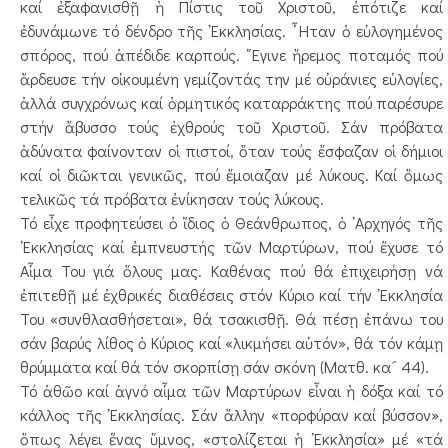
καί ἐξαφανισθῇ ἡ Πίστις τοῦ Χριστοῦ, ἐπότιζε καί
ἐδυνάμωνε τό δένδρο τῆς ᾿Εκκλησίας. ῏Ηταν ὁ εὐλογημένος
σπόρος, πού ἀπέδιδε καρπούς. ῎Εγινε ἤρεμος ποταμός πού
ἄρδευσε τήν οἰκουμένη γεμίζοντάς την μέ οὐράνιες εὐλογίες,
ἀλλά συγχρόνως καί ὁρμητικός καταρράκτης πού παρέσυρε
στήν ἄβυσσο τούς ἐχθρούς τοῦ Χριστοῦ. Σάν πρόβατα
ἀδύνατα φαίνονταν οἱ πιστοί, ὅταν τούς ἔσφαζαν οἱ δήμιοι
καί οἱ διῶκται γενικῶς, πού ἔμοιαζαν μέ λύκους. Καί ὅμως
τελικῶς τά πρόβατα ἐνίκησαν τούς λύκους.
Τό εἶχε προφητεύσει ὁ ἴδιος ὁ Θεάνθρωπος, ὁ ᾿Αρχηγός τῆς
᾿Εκκλησίας καί ἐμπνευστής τῶν Μαρτύρων, πού ἔχυσε τό
Αἷμα Του γιά ὅλους μας. Καθένας πού θά ἐπιχειρήσῃ νά
ἐπιτεθῇ μέ ἐχθρικές διαθέσεις στόν Κύριο καί τήν ᾿Εκκλησία
Του «συνθλασθήσεται», θά τσακισθῇ. Θά πέσῃ ἐπάνω του
σάν βαρύς λίθος ὁ Κύριος καί «λικμήσει αὐτόν», θά τόν κάμῃ
θρύμματα καί θά τόν σκορπίσῃ σάν σκόνη (Ματθ. κα´ 44).
Τό ἀθῶο καί ἁγνό αἷμα τῶν Μαρτύρων εἶναι ἡ δόξα καί τό
κάλλος τῆς ᾿Εκκλησίας. Σάν ἄλλην «πορφύραν καί βύσσον»,
ὅπως λέγει ἕνας ὕμνος, «στολίζεται ἡ ᾿Εκκλησία» μέ «τά