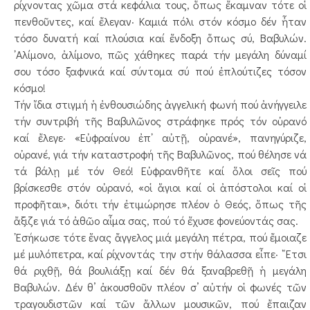
ρίχνοντας χῶμα στά κεφάλια τους, ὅπως ἔκαμναν τότε οἱ
πενθοῦντες, καί ἔλεγαν· Καμιά πόλι στόν κόσμο δέν ἦταν
τόσο δυνατή καί πλούσια καί ἔνδοξη ὅπως σύ, Βαβυλών.
᾿Αλίμονο, ἀλίμονο, πῶς χάθηκες παρά τήν μεγάλη δύναμί
σου τόσο ξαφνικά καί σύντομα σύ πού ἐπλούτιζες τόσον
κόσμο!
Τήν ἴδια στιγμή ἡ ἐνθουσιώδης ἀγγελική φωνή πού ἀνήγγειλε
τήν συντριβή τῆς Βαβυλῶνος στράφηκε πρός τόν οὐρανό
καί ἔλεγε· «Εὐφραίνου ἐπ᾿ αὐτῇ, οὐρανέ», πανηγύριζε,
οὐρανέ, γιά τήν καταστροφή τῆς Βαβυλῶνος, πού θέλησε νά
τά βάλῃ μέ τόν Θεό! Εὐφρανθῆτε καί ὅλοι σεῖς πού
βρίσκεσθε στόν οὐρανό, «οἱ ἅγιοι καί οἱ ἀπόστολοι καί οἱ
προφῆται», διότι τήν ἐτιμώρησε πλέον ὁ Θεός, ὅπως τῆς
ἄξιζε γιά τό ἀθῶο αἷμα σας, πού τό ἔχυσε φονεύοντάς σας.
᾿Εσήκωσε τότε ἕνας ἄγγελος μιά μεγάλη πέτρα, πού ἔμοιαζε
μέ μυλόπετρα, καί ρίχνοντάς την στήν θάλασσα εἶπε· ῎Ετσι
θά ριχθῇ, θά βουλιάξῃ καί δέν θά ξαναβρεθῇ ἡ μεγάλη
Βαβυλών. Δέν θ’ ἀκουσθοῦν πλέον σ’ αὐτήν οἱ φωνές τῶν
τραγουδιστῶν καί τῶν ἄλλων μουσικῶν, πού ἔπαιζαν