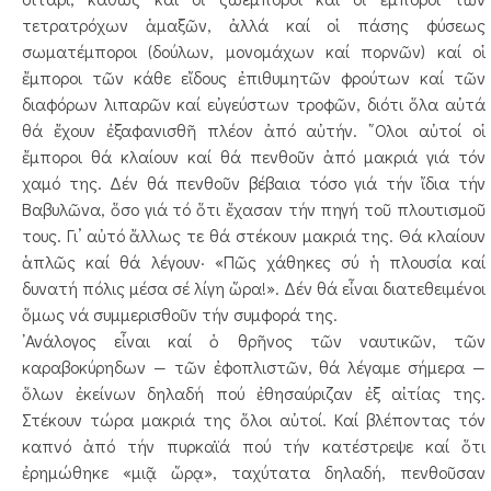
τετρατρόχων ἁμαξῶν, ἀλλά καί οἱ πάσης φύσεως
σωματέμποροι (δούλων, μονομάχων καί πορνῶν) καί οἱ
ἔμποροι τῶν κάθε εἴδους ἐπιθυμητῶν φρούτων καί τῶν
διαφόρων λιπαρῶν καί εὐγεύστων τροφῶν, διότι ὅλα αὐτά
θά ἔχουν ἐξαφανισθῆ πλέον ἀπό αὐτήν. ῞Ολοι αὐτοί οἱ
ἔμποροι θά κλαίουν καί θά πενθοῦν ἀπό μακριά γιά τόν
χαμό της. Δέν θά πενθοῦν βέβαια τόσο γιά τήν ἴδια τήν
Βαβυλῶνα, ὅσο γιά τό ὅτι ἔχασαν τήν πηγή τοῦ πλουτισμοῦ
τους. Γι’ αὐτό ἄλλως τε θά στέκουν μακριά της. Θά κλαίουν
ἁπλῶς καί θά λέγουν· «Πῶς χάθηκες σύ ἡ πλουσία καί
δυνατή πόλις μέσα σέ λίγη ὥρα!». Δέν θά εἶναι διατεθειμένοι
ὅμως νά συμμερισθοῦν τήν συμφορά της.
᾿Ανάλογος εἶναι καί ὁ θρῆνος τῶν ναυτικῶν, τῶν
καραβοκύρηδων — τῶν ἐφοπλιστῶν, θά λέγαμε σήμερα —
ὅλων ἐκείνων δηλαδή πού ἐθησαύριζαν ἐξ αἰτίας της.
Στέκουν τώρα μακριά της ὅλοι αὐτοί. Καί βλέποντας τόν
καπνό ἀπό τήν πυρκαϊά πού τήν κατέστρεψε καί ὅτι
ἐρημώθηκε «μιᾷ ὥρᾳ», ταχύτατα δηλαδή, πενθοῦσαν