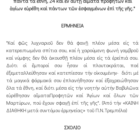
πάντα τὰ ἔθνη, 24 καὶ ἐν αὐτῇ αἵματα προφητῶν καὶ
ἁγίων εὑρέθη καὶ πάντων τῶν ἐσφαγμένων ἐπὶ τῆς γῆς."
ΕΡΜΗΝΕΙΑ
"Καί φῶς λυχναριοῦ δεν θά φανῇ πλέον μέσα είς τά
κατερειπωμένα σπίτια σου, καί ἡ χαρούμενη φωνή γαμβροῦ
καί νύμφης δεν θά ἀκουσθῇ πλέον μέσα εἰς τά ἐρείπιά σου.
Διότι οἱ ἔμποροί σου ἦσαν οἱ πλουτοκράται, ποέ
ἐξεμεταλλεύθησαν καί κατεπίεσαν τήν οἰκουμένην· διότι μέ
τά μαγικά φάρμακά σου ἐπλανήθησαν καί ἐξαχρειώθησαν
ὅλα τά ἔθνη, καί διότι μέσα εἰς τήν νοητήν αὐτήν Βαβυλῶνα
εὑρέθησαν αἵματαΠροφητῶν καί Ἁγίων καί ὄλων τῶν
Μαρτύρων, πού ἔχουν σφαγῇ ἐπί τῆς γῆς". (Ἀπό τήν «ΚΑΙΝΗ
ΔΙΑΘΗΚΗ μετά συντόμου ἑρμηνείας» τοῦ Π.Ν.Τρεμπέλα)
ΣΧΟΛΙΟ