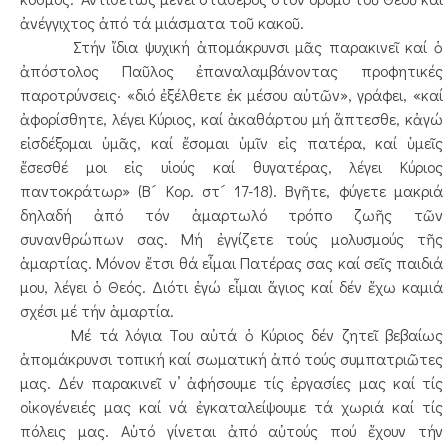
ἀνέγγιχτος ἀπό τά μιάσματα τοῦ κακοῦ.
Στήν ἴδια ψυχική ἀπομάκρυνσι μᾶς παρακινεῖ καί ὁ
ἀπόστολος Παῦλος ἐπαναλαμβάνοντας προφητικές
παροτρύνσεις· «διό ἐξέλθετε ἐκ μέσου αὐτῶν», γράφει, «καί
ἀφορίσθητε, λέγει Κύριος, καί ἀκαθάρτου μή ἅπτεσθε, κἀγώ
εἰσδέξομαι ὑμᾶς, καί ἔσομαι ὑμῖν εἰς πατέρα, καί ὑμεῖς
ἔσεσθέ μοι εἰς υἱούς καί θυγατέρας, λέγει Κύριος
παντοκράτωρ» (Β´ Κορ. στ´ 17-18). Βγῆτε, φύγετε μακριά
δηλαδή ἀπό τόν ἁμαρτωλό τρόπο ζωῆς τῶν
συνανθρώπων σας. Μή ἐγγίζετε τούς μολυσμούς τῆς
ἁμαρτίας. Μόνον ἔτσι θά εἶμαι Πατέρας σας καί σεῖς παιδιά
μου, λέγει ὁ Θεός. Διότι ἐγώ εἶμαι ἅγιος καί δέν ἔχω καμιά
σχέσι μέ τήν ἁμαρτία.
Μέ τά λόγια Του αὐτά ὁ Κύριος δέν ζητεῖ βεβαίως
ἀπομάκρυνσι τοπική καί σωματική ἀπό τούς συμπατριῶτες
μας. Δέν παρακινεῖ ν’ ἀφήσουμε τίς ἐργασίες μας καί τίς
οἰκογένειές μας καί νά ἐγκαταλείψουμε τά χωριά καί τίς
πόλεις μας. Αὐτό γίνεται ἀπό αὐτούς πού ἔχουν τήν