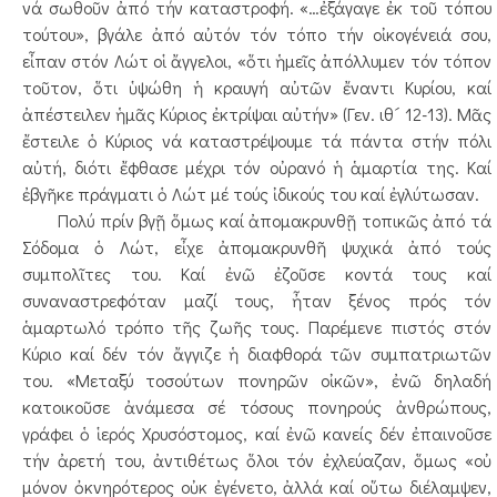
νά σωθοῦν ἀπό τήν καταστροφή. «…ἐξάγαγε ἐκ τοῦ τόπου
τούτου», βγάλε ἀπό αὐτόν τόν τόπο τήν οἰκογένειά σου,
εἶπαν στόν Λώτ οἱ ἄγγελοι, «ὅτι ἡμεῖς ἀπόλλυμεν τόν τόπον
τοῦτον, ὅτι ὑψώθη ἡ κραυγή αὐτῶν ἔναντι Κυρίου, καί
ἀπέστειλεν ἡμᾶς Κύριος ἐκτρίψαι αὐτήν» (Γεν. ιθ´ 12-13). Μᾶς
ἔστειλε ὁ Κύριος νά καταστρέψουμε τά πάντα στήν πόλι
αὐτή, διότι ἔφθασε μέχρι τόν οὐρανό ἡ ἁμαρτία της. Καί
ἐβγῆκε πράγματι ὁ Λώτ μέ τούς ἰδικούς του καί ἐγλύτωσαν.
Πολύ πρίν βγῇ ὅμως καί ἀπομακρυνθῇ τοπικῶς ἀπό τά
Σόδομα ὁ Λώτ, εἶχε ἀπομακρυνθῆ ψυχικά ἀπό τούς
συμπολῖτες του. Καί ἐνῶ ἐζοῦσε κοντά τους καί
συναναστρεφόταν μαζί τους, ἦταν ξένος πρός τόν
ἁμαρτωλό τρόπο τῆς ζωῆς τους. Παρέμενε πιστός στόν
Κύριο καί δέν τόν ἄγγιζε ἡ διαφθορά τῶν συμπατριωτῶν
του. «Μεταξύ τοσούτων πονηρῶν οἰκῶν», ἐνῶ δηλαδή
κατοικοῦσε ἀνάμεσα σέ τόσους πονηρούς ἀνθρώπους,
γράφει ὁ ἱερός Χρυσόστομος, καί ἐνῶ κανείς δέν ἐπαινοῦσε
τήν ἀρετή του, ἀντιθέτως ὅλοι τόν ἐχλεύαζαν, ὅμως «οὐ
μόνον ὀκνηρότερος οὐκ ἐγένετο, ἀλλά καί οὕτω διέλαμψεν,