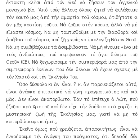
ἔκτακτη κλῆσι ἀπό τόν Θεό νά ζήσουν τόν ἀγγελικό
μοναχικό βίο. ᾿Από τούς ἄλλους ὅλους ζητεῖ νά φυλάξουμε
τόν ἑαυτό μας ἀπό τήν ἁμαρτία τοῦ κόσμου, ὁτιδήποτε κι
ἄν μᾶς κοστίσῃ τοῦτο. Νά ζοῦμε στόν κόσμο, ἀλλά νά μή
εἴμαστε κόσμος. Νά μή ταυτισθοῦμε μέ τήν διαφθορά καί
ἀσέβεια τοῦ κόσμου, πού ζῇ χωρίς νά ὑπολογίζῃ Νόμον Θεοῦ.
Νά μή συμβιβάζουμε τά ἀσυμβίβαστα. Νά μή γίνουμε «ἕνα μέ
τούς ἀνθρώπους πού περιφρονοῦν τό ἅγιο θέλημα τοῦ
Θεοῦ» (ΕΒ). Νά ξεχωρίσουμε τήν συμπεριφορά μας ἀπό τήν
συμπεριφορά ἐκείνων πού δέν θέλουν νά ἔχουν σχέσεις μέ
τόν Χριστό καί τήν ᾿Εκκλησία Του.
῞Οσο δύσκολο κι ἄν εἶναι ἤ κι ἄν παρουσιάζεται αὐτό,
εἶναι ἀνάγκη ἐπιτακτική νά γίνῃ πραγματικότης καί γιά
μᾶς. Δέν εἶναι ἀκατόρθωτο. ᾿Εάν τό ἐπέτυχε ὁ Λώτ, πού
ἐζοῦσε πρό Χριστοῦ καί δέν εἶχε τήν βοήθεια πού χαρίζει ἡ
μυστηριακή ζωή τῆς ᾿Εκκλησίας μας, γιατί νά μή τό
κατορθώσουμε κι ἐμεῖς;
᾿Εκεῖνο ὅμως πού χρειάζεται ἀπαραιτήτως, εἶναι νά
ἐννοήσουμε τήν ἀνάγκη τοῦ πράγματος, ὅτι δηλαδή δέν