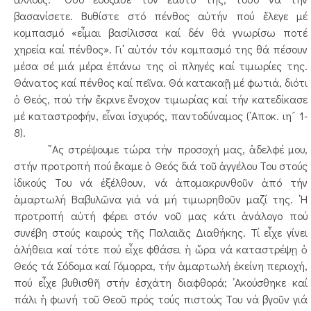
βασανίσετε. Βυθίστε στό πένθος αὐτήν πού ἔλεγε μέ
κομπασμό «εἶμαι βασίλισσα καί δέν θά γνωρίσω ποτέ
χηρεία καί πένθος». Γι᾿ αὐτόν τόν κομπασμό της θά πέσουν
μέσα σέ μιά μέρα ἐπάνω της οἱ πληγές καί τιμωρίες της.
Θάνατος καί πένθος καί πεῖνα. Θά κατακαῇ μέ φωτιά, διότι
ὁ Θεός, πού τήν ἔκρινε ἔνοχον τιμωρίας καί τήν κατεδίκασε
μέ καταστροφήν, εἶναι ἰσχυρός, παντοδύναμος (᾿Αποκ. ιη´ 1-
8).
῎Ας στρέψουμε τώρα τήν προσοχή μας, ἀδελφέ μου,
στήν προτροπή πού ἔκαμε ὁ Θεός διά τοῦ ἀγγέλου Του στούς
ἰδικούς Του νά ἐξέλθουν, νά ἀπομακρυνθοῦν ἀπό τήν
ἁμαρτωλή Βαβυλῶνα γιά νά μή τιμωρηθοῦν μαζί της. ῾Η
προτροπή αὐτή φέρει στόν νοῦ μας κάτι ἀνάλογο πού
συνέβη στούς καιρούς τῆς Παλαιᾶς Διαθήκης. Τί εἶχε γίνει
ἀλήθεια καί τότε πού εἶχε φθάσει ἡ ὥρα νά καταστρέψῃ ὁ
Θεός τά Σόδομα καί Γόμορρα, τήν ἁμαρτωλή ἐκείνη περιοχή,
πού εἶχε βυθισθῆ στήν ἐσχάτη διαφθορά; ᾿Ακούσθηκε καί
πάλι ἡ φωνή τοῦ Θεοῦ πρός τούς πιστούς Του νά βγοῦν γιά