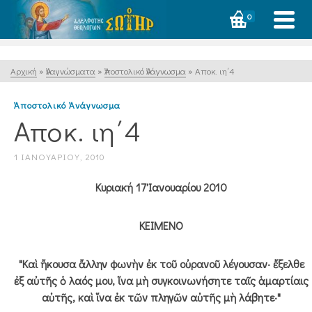
0
Αρχική
»
Ἀναγνώσματα
»
Ἀποστολικό Ἀνάγνωσμα
»
Αποκ. ιη΄4
Ἀποστολικό Ἀνάγνωσμα
Αποκ. ιη΄4
1 ΙΑΝΟΥΑΡΊΟΥ, 2010
Κυριακή 17 Ἰανουαρίου 2010
ΚΕΙΜΕΝΟ
"Καὶ ἤκουσα ἄλλην φωνὴν ἐκ τοῦ οὐρανοῦ λέγουσαν· ἔξελθε
ἐξ αὐτῆς ὁ λαός μου, ἵνα μὴ συγκοινωνήσητε ταῖς ἁμαρτίαις
αὐτῆς, καὶ ἵνα ἐκ τῶν πληγῶν αὐτῆς μὴ λάβητε·"