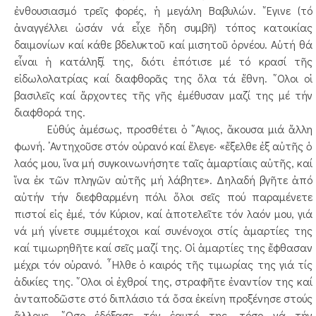
ἐνθουσιασμό τρεῖς φορές, ἡ μεγάλη Βαβυλών. ῎Εγινε (τό
ἀναγγέλλει ὡσάν νά εἶχε ἤδη συμβῆ) τόπος κατοικίας
δαιμονίων καί κάθε βδελυκτοῦ καί μισητοῦ ὀρνέου. Αὐτή θά
εἶναι ἡ κατάληξί της, διότι ἐπότισε μέ τό κρασί τῆς
εἰδωλολατρίας καί διαφθορᾶς της ὅλα τά ἔθνη. ῞Ολοι οἱ
βασιλεῖς καί ἄρχοντες τῆς γῆς ἐμέθυσαν μαζί της μέ τήν
διαφθορά της.
Εὐθύς ἀμέσως, προσθέτει ὁ ῞Αγιος, ἄκουσα μιά ἄλλη
φωνή. ᾿Αντηχοῦσε στόν οὐρανό καί ἔλεγε· «ἔξελθε ἐξ αὐτῆς ὁ
λαός μου, ἵνα μή συγκοινωνήσητε ταῖς ἁμαρτίαις αὐτῆς, καί
ἵνα ἐκ τῶν πληγῶν αὐτῆς μή λάβητε». Δηλαδή βγῆτε ἀπό
αὐτήν τήν διεφθαρμένη πόλι ὅλοι σεῖς πού παραμένετε
πιστοί εἰς ἐμέ, τόν Κύριον, καί ἀποτελεῖτε τόν λαόν μου, γιά
νά μή γίνετε συμμέτοχοι καί συνένοχοι στίς ἁμαρτίες της
καί τιμωρηθῆτε καί σεῖς μαζί της. Οἱ ἁμαρτίες της ἔφθασαν
μέχρι τόν οὐρανό. ῏Ηλθε ὁ καιρός τῆς τιμωρίας της γιά τίς
ἀδικίες της. ῞Ολοι οἱ ἐχθροί της, στραφῆτε ἐναντίον της καί
ἀνταποδῶστε στό διπλάσιο τά ὅσα ἐκείνη προξένησε στούς
ἄλλους. ῞Οσο ἐδόξασε τόν ἑαυτό της, τόσο νά τήν