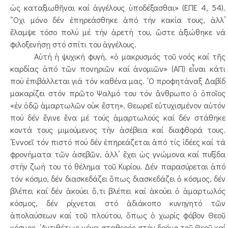
ὡς καταξιωθῆναι καί ἀγγέλους ὑποδέξασθαι» (ΕΠΕ 4, 54).
῎Οχι μόνο δέν ἐπηρεάσθηκε ἀπό τήν κακία τους, ἀλλ’
ἔλαμψε τόσο πολύ μέ τήν ἀρετή του, ὥστε ἀξιώθηκε νά
φιλοξενήσῃ στό σπίτι του ἀγγέλους.
Αὐτή ἡ ψυχική φυγή, «ὁ μακρυσμός τοῦ νοός καί τῆς
καρδίας ἀπό τῶν πονηριῶν καί ἀνομιῶν» (ΑΠ) εἶναι κάτι
πού ἐπιβάλλεται γιά τόν καθένα μας. ῾Ο προφητάναξ Δαβίδ
μακαρίζει στόν πρῶτο Ψαλμό του τόν ἄνθρωπο ὁ ὁποῖος
«ἐν ὁδῷ ἁμαρτωλῶν οὐκ ἔστη». Θεωρεῖ εὐτυχισμένον αὐτόν
πού δέν ἔγινε ἕνα μέ τούς ἁμαρτωλούς καί δέν στάθηκε
κοντά τους μιμούμενος τήν ἀσέβεια καί διαφθορά τους.
᾿Εννοεῖ τόν πιστό πού δέν ἐπηρεάζεται ἀπό τίς ἰδέες καί τά
φρονήματα τῶν ἀσεβῶν, ἀλλ’ ἔχει ὡς γνώμονα καί πυξίδα
στήν ζωή του τό θέλημα τοῦ Κυρίου. Δέν παρασύρεται ἀπό
τόν κόσμο, δέν διασκεδάζει ὅπως διασκεδάζει ὁ κόσμος, δέν
βλέπει καί δέν ἀκούει ὅ,τι βλέπει καί ἀκούει ὁ ἁμαρτωλός
κόσμος, δέν ρίχνεται στό ἀδιάκοπο κυνηγητό τῶν
ἀπολαύσεων καί τοῦ πλούτου, ὅπως ὁ χωρίς φόβον Θεοῦ
κόσμος. ᾿Αντιθέτως μένει σταθερός στόν δρόμο τοῦ Θεοῦ καί