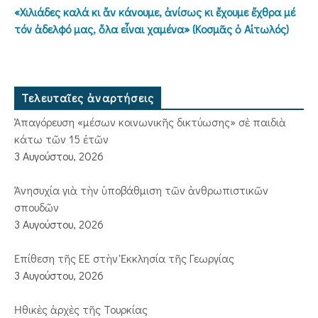
«Χιλιάδες καλά κι ἄν κάνουμε, ἀνίσως κι ἔχουμε ἔχθρα μέ
τόν ἀδελφό μας, ὅλα εἶναι χαμένα» (Κοσμᾶς ὁ Αἰτωλός)
Τελευταῖες ἀναρτήσεις
Ἀπαγόρευση «μέσων κοινωνικῆς δικτύωσης» σὲ παιδιὰ
κάτω τῶν 15 ἐτῶν
3 Αυγούστου, 2026
Ἀνησυχία γιὰ τὴν ὑποβάθμιση τῶν ἀνθρωπιστικῶν
σπουδῶν
3 Αυγούστου, 2026
Ἐπίθεση τῆς ΕΕ στὴν Ἐκκλησία τῆς Γεωργίας
3 Αυγούστου, 2026
Ἠθικὲς ἀρχὲς τῆς Τουρκίας