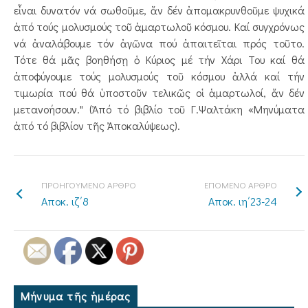
εἶναι δυνατόν νά σωθοῦμε, ἄν δέν ἀπομακρυνθοῦμε ψυχικά
ἀπό τούς μολυσμούς τοῦ ἁμαρτωλοῦ κόσμου. Καί συγχρόνως
νά ἀναλάβουμε τόν ἀγῶνα πού ἀπαιτεῖται πρός τοῦτο.
Τότε θά μᾶς βοηθήσῃ ὁ Κύριος μέ τήν Χάρι Του καί θά
ἀποφύγουμε τούς μολυσμούς τοῦ κόσμου ἀλλά καί τήν
τιμωρία πού θά ὑποστοῦν τελικῶς οἱ ἁμαρτωλοί, ἄν δέν
μετανοήσουν." (Ἀπό τό βιβλίο τοῦ Γ.Ψαλτάκη «Μηνύματα
ἀπό τό βιβλίον τῆς Ἀποκαλύψεως).
ΠΡΟΗΓΟΥΜΕΝΟ ΑΡΘΡΟ
ΕΠΟΜΕΝΟ ΑΡΘΡΟ
Αποκ. ιζ΄8
Αποκ. ιη΄23-24
Μήνυμα τῆς ἡμέρας