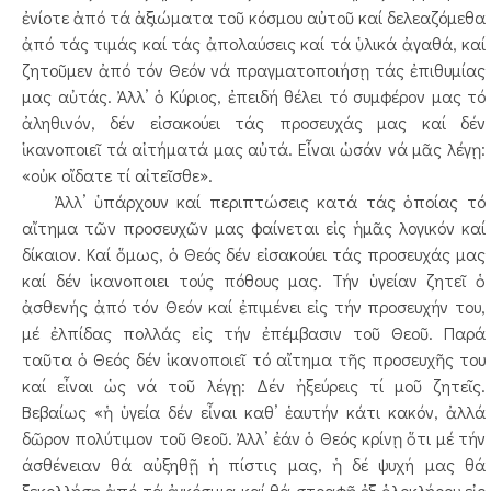
ἐνίοτε ἀπό τά ἀξιώματα τοῦ κόσμου αὐτοῦ καί δελεαζόμεθα
ἀπό τάς τιμάς καί τάς ἀπολαύσεις καί τά ὑλικά ἀγαθά, καί
ζητοῦμεν ἀπό τόν Θεόν νά πραγματοποιήσῃ τάς ἐπιθυμίας
μας αὐτάς. Ἀλλ’ ὁ Κύριος, ἐπειδή θέλει τό συμφέρον μας τό
ἀληθινόν, δέν εἰσακούει τάς προσευχάς μας καί δέν
ἱκανοποιεῖ τά αἰτήματά μας αὐτά. Εἶναι ὡσάν νά μᾶς λέγῃ:
«οὐκ οἴδατε τί αἰτεῖσθε».
Ἀλλ’ ὑπάρχουν καί περιπτώσεις κατά τάς ὁποίας τό
αἴτημα τῶν προσευχῶν μας φαίνεται εἰς ἡμᾶς λογικόν καί
δίκαιον. Καί ὅμως, ὁ Θεός δέν εἰσακούει τάς προσευχάς μας
καί δέν ἱκανοποιει τούς πόθους μας. Τήν ὑγείαν ζητεῖ ὁ
ἀσθενής ἀπό τόν Θεόν καί ἐπιμένει εἰς τήν προσευχήν του,
μέ ἐλπίδας πολλάς εἰς τήν ἐπέμβασιν τοῦ Θεοῦ. Παρά
ταῦτα ὁ Θεός δέν ἱκανοποιεῖ τό αἴτημα τῆς προσευχῆς του
καί εἶναι ὡς νά τοῦ λέγῃ: Δέν ἠξεύρεις τί μοῦ ζητεῖς.
Βεβαίως «ἡ ὑγεία δέν εἶναι καθ’ ἑαυτήν κάτι κακόν, ἀλλά
δῶρον πολύτιμον τοῦ Θεοῦ. Ἀλλ’ ἐάν ὁ Θεός κρίνῃ ὅτι μέ τήν
άσθένειαν θά αὐξηθῇ ἡ πίστις μας, ἡ δέ ψυχή μας θά
ξεκολλήσῃ ἀπό τά ἐγκόσμια καί θά στραφῇ ἐξ ὁλοκλήρου εἰς