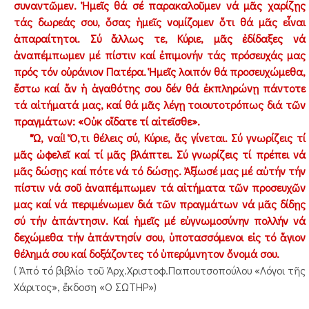
συναντῶμεν. Ἡμεῖς θά σέ παρακαλοῦμεν νά μᾶς χαρίζῃς
τάς δωρεάς σου, ὅσας ἡμεῖς νομίζομεν ὅτι θά μᾶς εἶναι
ἀπαραίτητοι. Σύ ἄλλως τε, Κύριε, μᾶς ἐδίδαξες νά
ἀναπέμπωμεν μέ πίστιν καί ἐπιμονήν τάς πρόσευχάς μας
πρός τόν οὐράνιον Πατέρα. Ἡμεῖς λοιπόν θά προσευχώμεθα,
ἔστω καί ἄν ἡ ἀγαθότης σου δέν θά ἐκπληρώνῃ πάντοτε
τά αἰτήματά μας, καί θά μᾶς λέγῃ τοιουτοτρόπως διά τῶν
πραγμάτων: «Οὐκ οἴδατε τί αἰτεῖσθε».
"Ὤ, ναί! Ὅ,τι θέλεις σύ, Κύριε, ἄς γίνεται. Σύ γνωρίζεις τί
μᾶς ὠφελεῖ καί τί μᾶς βλάπτει. Σύ γνωρίζεις τί πρέπει νά
μᾶς δώσῃς καί πότε νά τό δώσῃς. Ἀξίωσέ μας μέ αὐτήν τήν
πίστιν νά σοῦ ἀναπέμπωμεν τά αἰτήματα τῶν προσευχῶν
μας καί νά περιμένωμεν διά τῶν πραγμάτων νά μᾶς δίδῃς
σύ τήν ἀπάντησιν. Καί ἡμεῖς μέ εὐγνωμοσύνην πολλήν νά
δεχώμεθα τήν ἀπάντησίν σου, ὑποτασσόμενοι εἰς τό ἅγιον
θέλημά σου καί δοξάζοντες τό ὑπερύμνητον ὄνομά σου.
( Ἀπό τό βιβλίο τοῦ Ἀρχ.Χριστοφ.Παπουτσοπούλου «Λόγοι τῆς
Χάριτος», ἔκδοση «Ο ΣΩΤΗΡ»)