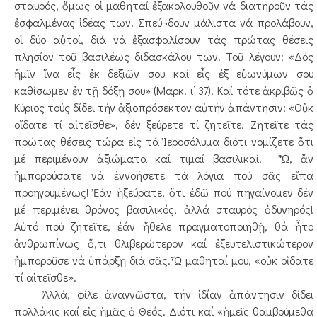
σταυρός, ὅμως οἱ μαθηταί ἐξακολουθοῦν νά διατηροῦν τάς
ἐσφαλμένας ἰδέας των. Σπεύ¬δουν μάλιστα νά προλάβουν,
οἱ δύο αὐτοί, διά νά ἐξασφαλίσουν τάς πρώτας θέσεις
πλησίον τοῦ βασιλέως διδασκάλου των. Τοῦ λέγουν: «Δός
ἡμῖν ἵνα εἷς ἐκ δεξιῶν σου καί εἷς ἐξ εὐωνύμων σου
καθίσωμεν ἐν τῇ δόξῃ σου» (Μαρκ. ι’ 37). Καί τότε ἀκριβῶς ὁ
Κύριος τούς δίδει τήν ἀξιοπρόσεκτον αὐτήν ἀπάντησιν: «Οὐκ
οἴδατε τί αἰτεῖσθε», δέν ξεύρετε τί ζητεῖτε. Ζητεῖτε τάς
πρώτας θέσεις τώρα εἰς τά Ἱεροσόλυμα διότι νομίζετε ὅτι
μέ περιμένουν ἀξιώματα καί τιμαί βασιλικαί. "Ὤ, ἄν
ἠμπορούσατε νά ἐννοήσετε τά λόγια πού σᾶς εἴπα
προηγουμένως! Ἐάν ἠξεύρατε, ὅτι ἐδῶ πού πηγαίνομεν δέν
μέ περιμένει θρόνος βασιλικός, ἀλλά σταυρός ὀδυνηρός!
Αὐτό πού ζητεῖτε, ἐάν ἤθελε πραγματοποιηθῇ, θά ἦτο
ἀνθρωπίνως ὅ,τι θλιβερώτερον καί ἐξευτελιστικώτερον
ἠμποροῦσε νά ὑπάρξῃ διά σᾶς. Ὦ μαθηταί μου, «οὐκ οἴδατε
τί αἰτεῖσθε».
Ἀλλά, φίλε ἀναγνῶστα, τήν ἰδίαν ἀπάντησιν δίδει
πολλάκις καί εἰς ἡμᾶς ὁ Θεός. Διότι καί «ἡμεῖς θαμβούμεθα