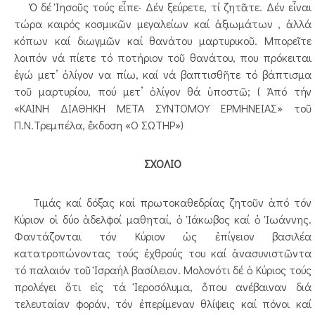
Ὀ δέ Ἰησοῦς τούς εἶπε· Δέν ξεύρετε, τί ζητᾶτε. Δέν εἶναι
τώρα καιρός κοσμικῶν μεγαλείων καί ἀξιωμάτων , ἀλλά
κόπων καί διωγμῶν καί θανάτου μαρτυρικοῦ. Μπορεῖτε
λοιπόν νά πίετε τό ποτήριον τοῦ θανάτου, που πρόκειται
ἐγώ μετ’ ὀλίγον να πίω, καί νά βαπτισθῆτε τό βάπτισμα
τοῦ μαρτυρίου, πού μετ’ ὀλίγον θά ὑποστῶ; ( Ἀπό τήν
«ΚΑΙΝΗ ΔΙΑΘΗΚΗ ΜΕΤΑ ΣΥΝΤΟΜΟΥ ΕΡΜΗΝΕΙΑΣ» τοῦ
Π.Ν.Τρεμπέλα, ἔκδοση «Ο ΣΩΤΗΡ»)
ΣΧΟΛΙΟ
Τιμάς καί δόξας καί πρωτοκαθεδρίας ζητοῦν ἀπό τόν
Κύριον οἱ δύο ἀδελφοί μαθηταί, ὁ Ἰάκωβος καί ὁ Ἰωάννης.
Φαντάζονται τόν Κύριον ὡς ἐπίγειον βασιλέα
κατατροπώνοντας τούς ἐχθρούς του καί ἀνασυνιστῶντα
τό παλαιόν τοῦ Ἱσραήλ βασίλειον. Μολονότι δέ ὁ Κύριος τούς
προλέγει ὅτι εἰς τά Ἱεροσόλυμα, ὅπου ανέβαιναν διά
τελευταίαν φοράν, τόν ἐπερίμεναν θλίψεις καί πόνοι καί