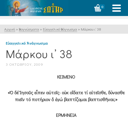
0
Αρχική
»
Ἀναγνώσματα
»
Εὐαγγελικό Ἀνάγνωσμα
»
Μάρκου ι’ 38
Εὐαγγελικό Ἀνάγνωσμα
Μάρκου ι’ 38
3 ΟΚΤΩΒΡΊΟΥ, 2009
ΚΕΙΜΕΝΟ
«Ὁ δέ Ἰησοῦς εἶπεν αὐτοῖς· οὐκ οἴδατε τί αἰτεῖσθε, δύνασθε
πιεῖν τό ποτήριον ὅ ἐγώ βαπτίζομαι βαπτισθῆναι;»
ΕΡΜΗΝΕΙΑ