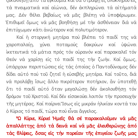
τά πνευματικά καί αἰώνια, δέν ἐκπληρώνει τά αἰτήματά
μας. Δέν θέλει βεβαίως νά μᾶς βλέπῃ νά ὑποφέρωμεν.
Ἐπιθυμεῖ ὅμως νά μᾶς βοηθήσῃ μέ τήν άσθένειαν διά νά
ἐπιτύχωμεν κάτι ἀνώτερον καί πολυτιμότερον.
Καί ἡ στοργική μητέρα πού βλέπει τό παιδί της νά
χαροπαλαίῃ, χύνει ποταμούς δακρύων καί ὑψώνει
ἱκετευτικά τά μάτια πρός τόν οὐρανόν καί παρακαλεῖ τόν
Θεόν νά χαρίσῃ εἰς τό παιδί της τήν ζωήν. Καί ὅμως,
ὑπάρχουν περιπτώσεις εἰς τάς ὁποίας ὁ Παντοδύναμος δέν
δίδει αὐτό πού τοῦ ζητεῖ ἡ εὐσεβής μητέρα. Καί τοῦτο, διά
νά προλάβῃ ἴσως ἄλλο πικρότερον ποτήριον, ἄν ὑποτεθῇ
ὅτι τό παιδί αὐτό ὅταν μεγαλώσῃ δέν ἀκολουθήσῃ τόν
δρόμον τοῦ Χριστοῦ. Καί δέν εἰσακούει λοιπόν τήν προσευχήν
τῆς μητέρας. Καί παίρνει Ἴσως εἰς μικράν ἡλικίαν κοντά του
ὁ Κύριος τό παιδί, τώρα πού εἶναι ἄγγελος.
Ὦ Κύριε, Κύριε! Ἡμεῖς θά σέ παρακαλοῦμεν νά μᾶς
ἀπαλλάττῃς ἀπό τά δεινά καί νά μᾶς ἐλευθερώνῃς ἀπό
τάς θλίψεις, ὅσας εἰς τήν πορείαν τῆς ἐπιγείου ζωῆς μας