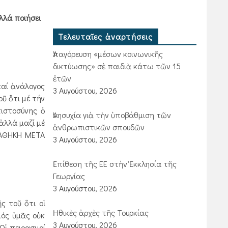
λλά ποιήσει
Τελευταῖες ἀναρτήσεις
Ἀπαγόρευση «μέσων κοινωνικῆς
δικτύωσης» σὲ παιδιὰ κάτω τῶν 15
ἐτῶν
αί ἀνάλογος
3 Αυγούστου, 2026
ῦ ὅτι μέ τήν
πιστοσύνης ὁ
Ἀνησυχία γιὰ τὴν ὑποβάθμιση τῶν
ἀλλά μαζί μέ
ἀνθρωπιστικῶν σπουδῶν
ΔΙΑΘΗΚΗ ΜΕΤΑ
3 Αυγούστου, 2026
Ἐπίθεση τῆς ΕΕ στὴν Ἐκκλησία τῆς
Γεωργίας
3 Αυγούστου, 2026
ς τοῦ ὅτι οἱ
Ἠθικὲς ἀρχὲς τῆς Τουρκίας
μός ὑμᾶς οὐκ
3 Αυγούστου, 2026
 Οἱ πειρασμοί