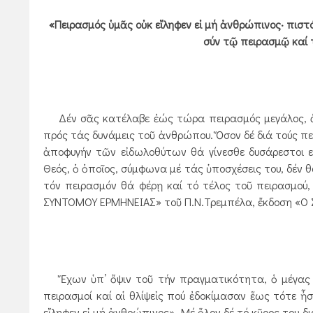
«Πειρασμός ὑμᾶς οὐκ εἴληφεν εἰ μή ἀνθρώπινος· πιστ
σύν τῷ πειρασμῷ καί 
Δέν σᾶς κατέλαβε ἐώς τώρα πειρασμός μεγάλος, ἀλ
πρός τάς δυνάμεις τοῦ ἀνθρώπου. Ὅσον δέ διά τούς πει
ἀποφυγήν τῶν εἰδωλοθύτων θά γίνεσθε δυσάρεστοι εί
Θεός, ὁ ὁποῖος, σύμφωνα μέ τάς ὑποσχέσεις του, δέν
τόν πειρασμόν θά φέρῃ καί τό τέλος τοῦ πειρασμού
ΣΥΝΤΟΜΟΥ ΕΡΜΗΝΕΙΑΣ» τοῦ Π.Ν.Τρεμπέλα, ἔκδοση «Ο
Ἔχων ὑπ’ ὄψιν τοῦ τήν πραγματικότητα, ὁ μέγας τῶ
πειρασμοί καί αἱ θλίψεἰς πού ἐδοκίμασαν ἕως τότε ἦ
εἴληφεν εἰ μή ἀνθρώπινος». Μέ ὅλον δέ τό κῦρος του δι