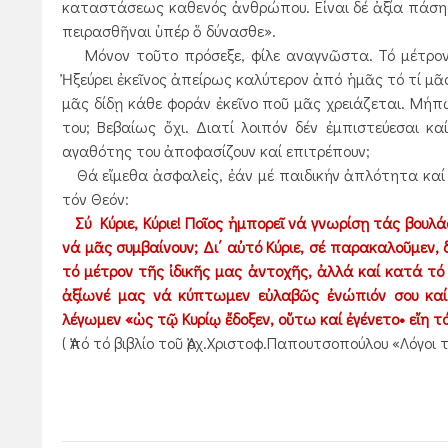
καταστάσεως καθενός ἀνθρώπου. Εἶναι δέ ἀξία πάσης 
πειρασθῆναι ὑπέρ ὅ δύνασθε».
Μόνον τοῦτο πρόσεξε, φίλε αναγνῶστα. Τό μέτρον τ
Ἠξεύρει ἐκεῖνος ἀπείρως καλύτερον ἀπό ἡμᾶς τό τί μᾶς
μᾶς δίδῃ κάθε φοράν ἐκεῖνο ποῦ μᾶς χρειάζεται. Μήπω
του; Βεβαίως ὄχι. Διατί λοιπόν δέν ἐμπιστεύεσαι κ
αγαθότης του ἀποφασίζουν καί επιτρέπουν;
Θά εἴμεθα ἀσφαλεἰς, ἐάν μέ παιδικήν ἀπλότητα καί 
τόν Θεόν:
Σύ Κύριε, Κύριε! Ποῖος ἠμπορεῖ νά γνωρίσῃ τάς βου
νά μᾶς συμβαίνουν; Δι΄ αὐτό Κύριε, σέ παρακαλοῦμεν,
τό μέτρον τῆς ἰδικῆς μας ἀντοχῆς, ἀλλά καί κατά τό
ἀξίωνέ μας νά κύπτωμεν εὐλαβῶς ἐνώπιόν σου καί,
λέγωμεν «ὡς τῷ Κυρίῳ ἔδοξεν, οὕτω καί ἐγένετο• εἴη τό
( Ἀπό τό βιβλίο τοῦ Ἀρχ.Χριστοφ.Παπουτσοπούλου «Λόγοι