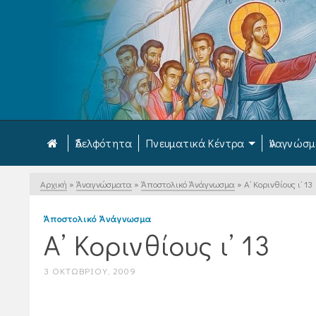
Ἀδελφότητα
Πνευματικά Κέντρα
Ἀναγνώσ
Αρχική
»
Ἀναγνώσματα
»
Ἀποστολικό Ἀνάγνωσμα
»
Α’ Κορινθίους ι’ 13
Ἀποστολικό Ἀνάγνωσμα
Α’ Κορινθίους ι’ 13
3 ΟΚΤΩΒΡΊΟΥ, 2009