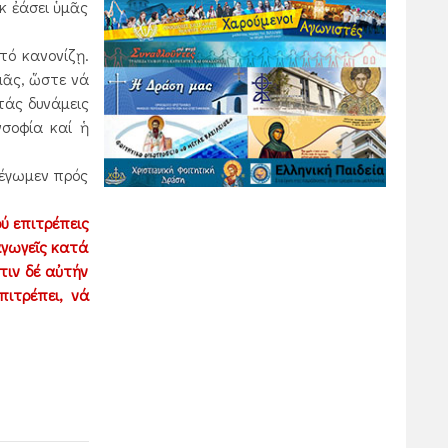
κ ἐάσει ὑμᾶς
τό κανονίζῃ.
μᾶς, ὥστε νά
τάς δυνάμεις
νσοφία καί ἡ
λέγωμεν πρός
ύ επιτρέπεις
αγωγεῖς κατά
τιν δέ αὐτήν
ιτρέπει, νά