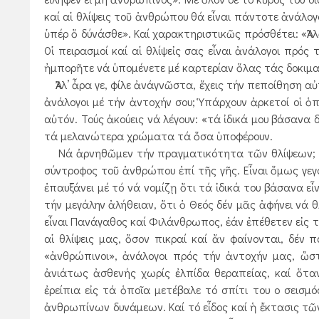
καί αἱ θλίψεις τοῦ ἀνθρώπου θά εἶναι πάντοτε ἀνάλογο
ὑπέρ ὅ δύνάσθε». Καί χαρακτηριστικῶς πρόσθέτει: «Ἀλ
0ἱ πειρασμοί καί αἱ θλίψεἰς σας εἶναι ἀνάλογοι πρός 
ἠμπορῆτε νά ὑπομένετε μέ καρτερίαν ὅλας τάς δοκιμα
Ἀλλ’ ἆρα γε, φίλε ἀνάγνῶστα, ἔχεις τήν πεποίθηση αὐτή
ἀνάλογοι μέ τήν ἀντοχήν σου; Ὑπάρχουν ἀρκετοί οἱ ὁπ
αὐτόν. Τούς ἀκούεις νά λέγουν: «τά ἰδικά μου βάσανα δ
τά μελανώτερα χρώματα τά ὅσα ὑποφέρουν.
Νά ἀρνηθῶμεν τήν πραγματικότητα τῶν θλίψεων; Ἀλλ
σύντροφος τοῦ ἀνθρώπου ἐπί τῆς γῆς. Εἶναι ὅμως γεγ
ἐπαυξάνει μέ τό νά νομίζῃ ὅτι τά ἰδικά του βάσανα ε
τήν μεγάλην ἀλήθειαν, ὅτι ὁ Θεός δέν μᾶς ἀφήνει ν
εἶναι Πανάγαθος καί Φιλάνθρωπος, ἐάν ἐπέθετεν εἰς το
αἱ θλίψεις μας, ὅσον πικραί καί ἄν φαίνονται, δέν π
«ἀνθρώπινοι», ἀνάλογοι πρός τήν ἀντοχήν μας, ὥ
ἀνιάτως ἀσθενής χωρίς ἐλπίδα θεραπείας, καί ὅτα
ἐρείπια εἰς τά ὁποῖα μετέβαλε τό σπίτι του ο σεισ
ἀνθρωπίνων δυνάμεων. Καί τό εἶδος καί ἡ ἔκτασις τῶ