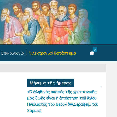
0
Ἐπικοινωνία
Ἠλεκτρονικό Κατάστημα
Μήνυμα τῆς ἡμέρας
«Ὁ ἀληθινός σκοπός τῆς χριστιανικῆς
μας ζωῆς εἶναι ἡ ἀπόκτηση τοῦ Ἁγίου
Πνεύματος τοῦ Θεοῦ» (Ἅγ.Σεραφείμ τοῦ
Σάρωφ)