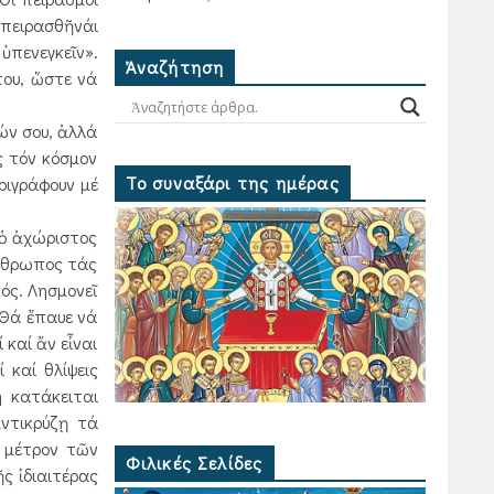
 πειρασθῆνάι
ὑπενεγκεῖν».
Ἀναζήτηση
του, ὥστε νά
εών σου, ἀλλά
ς τόν κόσμον
Το συναξάρι της ημέρας
εριγράφουν μέ
 ὁ ἀχώριστος
ἄνθρωπος τάς
ός. Λησμονεῖ
 Θά ἔπαυε νά
καί ἄν εἶναι
 καί θλίψεις
 κατάκειται
ντικρύζῃ τά
ό μέτρον τῶν
Φιλικές Σελίδες
ς ἰδιαιτέρας