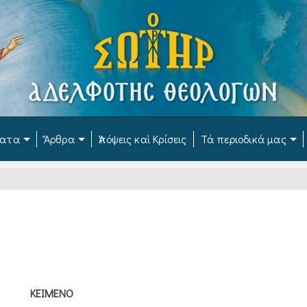
ματα
Ἄρθρα
Ἀπόψεις καὶ Κρίσεις
Τά περιοδικά μας
ΚΕΙΜΕΝΟ