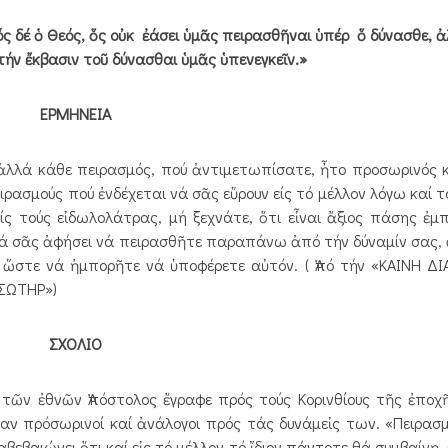
ός δέ ὁ Θεός, ὅς οὐκ ἐάσει ὑμᾶς πειρασθῆναι ὑπέρ ὅ δύνασθε, ἀ
τήν ἔκβασιν τοῦ δύνασθαι ὑμᾶς ὑπενεγκεῖν.»
ΕΡΜΗΝΕΙΑ
λά κάθε πειρασμός, πού ἀντιμετωπίσατε, ἦτο προσωρινός κ
ρασμούς πού ἐνδέχεται νά σᾶς εὕρουν είς τό μέλλον λόγω καί το
ς τούς εἰδωλολάτρας, μή ξεχνάτε, ὅτι εἶναι ἄξιος πάσης ἐμ
 θά σᾶς ἀφήσει νά πειρασθῆτε παραπάνω ἀπό τήν δύναμίν σας, 
, ὥστε νά ἠμπορῆτε νά ὑποφέρετε αὐτόν. ( Ἀπό τήν «ΚΑΙΝΗ 
 ΣΩΤΗΡ»)
ΣΧΟΛΙΟ
ν ἐθνῶν Ἀπόστολος ἔγραφε πρός τούς Κορινθίους τῆς ἐποχῆ
σαν πρόσωρινοί καί ἀνάλογοι πρός τάς δυνάμεἰς των. «Πειρασ
αβεβαιώνει ὅτι καί εἰς τό μέλλον τό ἴδιον πάντοτε θά συμβαίνῃ.