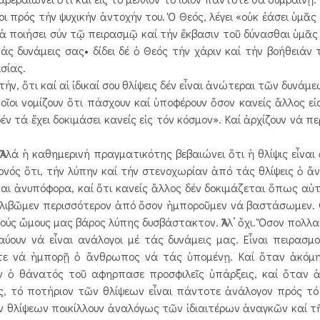
ι πρός τήν ψυχικήν ἀντοχήν του. Ὁ Θεός, λέγει «οὐκ ἐάσει ὑμᾶς
λἀ ποιήσει σύν τῷ πειρασμῷ καί τήν ἔκβασιν τοῦ δύνασθαι ὑμᾶς 
τάς δυνάμεις σας• δίδει δέ ὁ Θεός τήν χάριν καί τήν βοήθειάν 
σίας.
ν, ὅτι καί αἱ ἰδικαί σου θλίψεις δέν εἶναι ἀνώτεραι τῶν δυνάμ
οῖοι νομίζουν ὅτι πάσχουν καί ὑποφέρουν ὅσον κανείς ἄλλος εἰ
έν τά ἔχει δοκιμάσει κανείς εἰς τόν κόσμον». Καί ἀρχίζουν νά π
ά ἡ καθημερινή πραγματικότης βεβαιώνει ὅτι ἡ θλίψις εἶναι
ονός ὅτι, τήν λύπην καί τήν στενοχωρίαν ἀπό τάς θλίψεις ὁ 
ἶναι ἀνυπόφορα, καί ὅτι κανείς ἄλλος δέν δοκιμάζεται ὅπως αὐτ
ά θλιβῶμεν περισσότερον ἀπό ὅσον ἠμποροῦμεν νά βαστάσωμεν.
ύς ὤμους μας βάρος λύπης δυσβάστακτον. Ἀλλ’ ὄχι. Ὅσον πολλαί 
αύουν νά εἶναι ανάλογοι μέ τάς δυνάμεις μας. Εἶναι πειρασμοί
στε νά ἠμπορῇ ὁ ἄνθρωπος νά τάς ὑπομένῃ. Καί ὅταν ἀκόμη
ν ὁ θάνατός τοῦ αφηρπασε προσφιλεῖς ὑπάρξεις, καί ὅταν ἀ
μός, τό ποτήριον τῶν θλίψεων εἶναι πάντοτε ἀνάλογον πρός τ
ν θλίψεων ποικίλλουν ἀναλόγως τῶν ἰδιαιτέρων ἀναγκῶν καί τῆ