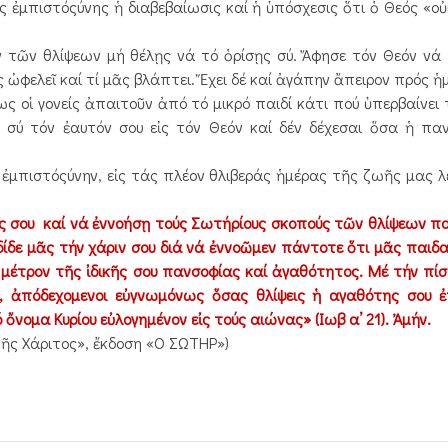
ἐμπιστόςύνης ἡ διαβεβαίωσις καί ἡ ὑπόσχεσις ὅτι ὁ Θεός «οὐ
ῶν θλίψεων μή θέλῃς νά τό ὁρίσῃς σύ. Ἄφησε τόν Θεόν νά 
 ὠφελεῖ καί τί μᾶς βλάπτει. Ἔχει δέ καί ἀγάπην ἄπειρον πρός ἡ
ς οἱ γονείς ἀπαιτοῦν ἀπό τό μικρό παιδί κάτι πού ὑπερβαίνει 
αί σύ τόν ἐαυτόν σου εἰς τόν Θεόν καί δέν δέχεσαι ὅσα ἡ πα
ἐμπιστόςύνην, εἰς τάς πλέον θλιβεράς ἡμέρας τῆς ζωῆς μας 
λάς σου καί νά ἐννοήσῃ τούς Σωτήρίους σκοπούς τῶν θλίψεων πο
 δίδε μᾶς τήν χάριν σου διά νά ἐννοῶμεν πάντοτε ὅτι μᾶς παιδ
 μέτρον τῆς ἰδικῆς σου πανσοφίας καί ἀγαθότητος. Μέ τήν πίσ
 ἀπόδεχομενοι εὐγνωμόνως ὅσας θλίψεις ἡ αγαθότης σου ἐπ
 ὄνομα Κυρίου εὐλογημένον εἰς τούς αιώνας» (Ιωβ α’ 21). Ἀμήν.
 τῆς Χάριτος», ἔκδοση «Ο ΣΩΤΗΡ»)