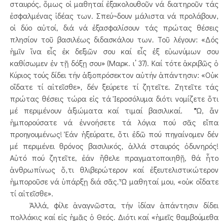
σταυρός, ὅμως οἱ μαθηταί ἐξακολουθοῦν νά διατηροῦν τάς
ἐσφαλμένας ἰδέας των. Σπεύ¬δουν μάλιστα νά προλάβουν,
οἱ δύο αὐτοί, διά νά ἐξασφαλίσουν τάς πρώτας θέσεις
πλησίον τοῦ βασιλέως διδασκάλου των. Τοῦ λέγουν: «Δός
ἡμῖν ἵνα εἷς ἐκ δεξιῶν σου καί εἷς ἐξ εὐωνύμων σου
καθίσωμεν ἐν τῇ δόξῃ σου» (Μαρκ. ι’ 37). Καί τότε ἀκριβῶς ὁ
Κύριος τούς δίδει τήν ἀξιοπρόσεκτον αὐτήν ἀπάντησιν: «Οὐκ
οἴδατε τί αἰτεῖσθε», δέν ξεύρετε τί ζητεῖτε. Ζητεῖτε τάς
πρώτας θέσεις τώρα εἰς τά Ἱεροσόλυμα διότι νομίζετε ὅτι
μέ περιμένουν ἀξιώματα καί τιμαί βασιλικαί. "Ὤ, ἄν
ἠμπορούσατε νά ἐννοήσετε τά λόγια πού σᾶς εἴπα
προηγουμένως! Ἐάν ἠξεύρατε, ὅτι ἐδῶ πού πηγαίνομεν δέν
μέ περιμένει θρόνος βασιλικός, ἀλλά σταυρός ὀδυνηρός!
Αὐτό πού ζητεῖτε, ἐάν ἤθελε πραγματοποιηθῇ, θά ἦτο
ἀνθρωπίνως ὅ,τι θλιβερώτερον καί ἐξευτελιστικώτερον
ἠμποροῦσε νά ὑπάρξῃ διά σᾶς. Ὦ μαθηταί μου, «οὐκ οἴδατε
τί αἰτεῖσθε».
Ἀλλά, φίλε ἀναγνῶστα, τήν ἰδίαν ἀπάντησιν δίδει
πολλάκις καί εἰς ἡμᾶς ὁ Θεός. Διότι καί «ἡμεῖς θαμβούμεθα