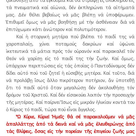
τά πνευματικά καί αἰώνια, δέν ἐκπληρώνει τά αἰτήματά
μας. Δέν θέλει βεβαίως νά μᾶς βλέπῃ νά ὑποφέρωμεν.
Ἐπιθυμεῖ ὅμως νά μᾶς βοηθήσῃ μέ τήν άσθένειαν διά νά
ἐπιτύχωμεν κάτι ἀνώτερον καί πολυτιμότερον.
Καί ἡ στοργική μητέρα πού βλέπει τό παιδί της νά
χαροπαλαίῃ, χύνει ποταμούς δακρύων καί ὑψώνει
ἱκετευτικά τά μάτια πρός τόν οὐρανόν καί παρακαλεῖ τόν
Θεόν νά χαρίσῃ εἰς τό παιδί της τήν ζωήν. Καί ὅμως,
ὑπάρχουν περιπτώσεις εἰς τάς ὁποίας ὁ Παντοδύναμος δέν
δίδει αὐτό πού τοῦ ζητεῖ ἡ εὐσεβής μητέρα. Καί τοῦτο, διά
νά προλάβῃ ἴσως ἄλλο πικρότερον ποτήριον, ἄν ὑποτεθῇ
ὅτι τό παιδί αὐτό ὅταν μεγαλώσῃ δέν ἀκολουθήσῃ τόν
δρόμον τοῦ Χριστοῦ. Καί δέν εἰσακούει λοιπόν τήν προσευχήν
τῆς μητέρας. Καί παίρνει Ἴσως εἰς μικράν ἡλικίαν κοντά του
ὁ Κύριος τό παιδί, τώρα πού εἶναι ἄγγελος.
Ὦ Κύριε, Κύριε! Ἡμεῖς θά σέ παρακαλοῦμεν νά μᾶς
ἀπαλλάττῃς ἀπό τά δεινά καί νά μᾶς ἐλευθερώνῃς ἀπό
τάς θλίψεις, ὅσας εἰς τήν πορείαν τῆς ἐπιγείου ζωῆς μας