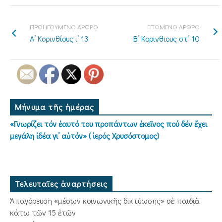
ΠΡΟΗΓΟΥΜΕΝΟ ΑΡΘΡΟ
ΕΠΟΜΕΝΟ ΑΡΘΡΟ
Α’ Κορινθίους ι’ 13
Β’ Κορινθιους στ’ 10
Μήνυμα τῆς ἡμέρας
«Γνωρίζει τόν ἑαυτό του προπάντων ἐκεῖνος πού δέν ἔχει
μεγάλη ἰδέα γι’ αὐτόν» ( ἱερός Χρυσόστομος)
Τελευταῖες ἀναρτήσεις
Ἀπαγόρευση «μέσων κοινωνικῆς δικτύωσης» σὲ παιδιὰ
κάτω τῶν 15 ἐτῶν