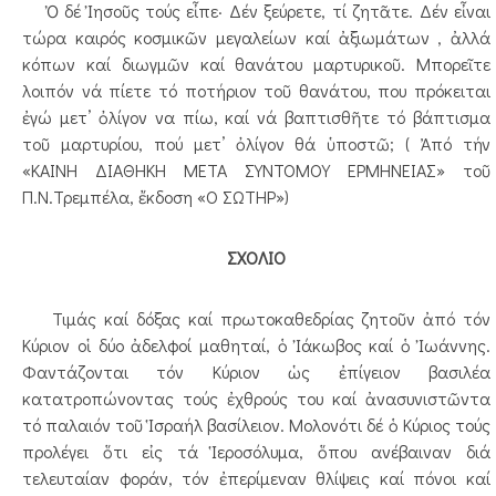
Ὀ δέ Ἰησοῦς τούς εἶπε· Δέν ξεύρετε, τί ζητᾶτε. Δέν εἶναι
τώρα καιρός κοσμικῶν μεγαλείων καί ἀξιωμάτων , ἀλλά
κόπων καί διωγμῶν καί θανάτου μαρτυρικοῦ. Μπορεῖτε
λοιπόν νά πίετε τό ποτήριον τοῦ θανάτου, που πρόκειται
ἐγώ μετ’ ὀλίγον να πίω, καί νά βαπτισθῆτε τό βάπτισμα
τοῦ μαρτυρίου, πού μετ’ ὀλίγον θά ὑποστῶ; ( Ἀπό τήν
«ΚΑΙΝΗ ΔΙΑΘΗΚΗ ΜΕΤΑ ΣΥΝΤΟΜΟΥ ΕΡΜΗΝΕΙΑΣ» τοῦ
Π.Ν.Τρεμπέλα, ἔκδοση «Ο ΣΩΤΗΡ»)
ΣΧΟΛΙΟ
Τιμάς καί δόξας καί πρωτοκαθεδρίας ζητοῦν ἀπό τόν
Κύριον οἱ δύο ἀδελφοί μαθηταί, ὁ Ἰάκωβος καί ὁ Ἰωάννης.
Φαντάζονται τόν Κύριον ὡς ἐπίγειον βασιλέα
κατατροπώνοντας τούς ἐχθρούς του καί ἀνασυνιστῶντα
τό παλαιόν τοῦ Ἱσραήλ βασίλειον. Μολονότι δέ ὁ Κύριος τούς
προλέγει ὅτι εἰς τά Ἱεροσόλυμα, ὅπου ανέβαιναν διά
τελευταίαν φοράν, τόν ἐπερίμεναν θλίψεις καί πόνοι καί