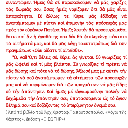
συναντῶμεν. Ἡμεῖς θά σέ παρακαλοῦμεν νά μᾶς χαρίζῃς
τάς δωρεάς σου, ὅσας ἡμεῖς νομίζομεν ὅτι θά μᾶς εἶναι
ἀπαραίτητοι. Σύ ἄλλως τε, Κύριε, μᾶς ἐδίδαξες νά
ἀναπέμπωμεν μέ πίστιν καί ἐπιμονήν τάς πρόσευχάς μας
πρός τόν οὐράνιον Πατέρα. Ἡμεῖς λοιπόν θά προσευχώμεθα,
ἔστω καί ἄν ἡ ἀγαθότης σου δέν θά ἐκπληρώνῃ πάντοτε
τά αἰτήματά μας, καί θά μᾶς λέγῃ τοιουτοτρόπως διά τῶν
πραγμάτων: «Οὐκ οἴδατε τί αἰτεῖσθε».
"Ὤ, ναί! Ὅ,τι θέλεις σύ, Κύριε, ἄς γίνεται. Σύ γνωρίζεις τί
μᾶς ὠφελεῖ καί τί μᾶς βλάπτει. Σύ γνωρίζεις τί πρέπει νά
μᾶς δώσῃς καί πότε νά τό δώσῃς. Ἀξίωσέ μας μέ αὐτήν τήν
πίστιν νά σοῦ ἀναπέμπωμεν τά αἰτήματα τῶν προσευχῶν
μας καί νά περιμένωμεν διά τῶν πραγμάτων νά μᾶς δίδῃς
σύ τήν ἀπάντησιν. Καί ἡμεῖς μέ εὐγνωμοσύνην πολλήν νά
δεχώμεθα τήν ἀπάντησίν σου, ὑποτασσόμενοι εἰς τό ἅγιον
θέλημά σου καί δοξάζοντες τό ὑπερύμνητον ὄνομά σου.
( Ἀπό τό βιβλίο τοῦ Ἀρχ.Χριστοφ.Παπουτσοπούλου «Λόγοι τῆς
Χάριτος», ἔκδοση «Ο ΣΩΤΗΡ»)