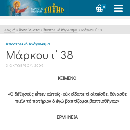
0
Αρχική
»
Ἀναγνώσματα
»
Ἀποστολικό Ἀνάγνωσμα
»
Μάρκου ι’ 38
Ἀποστολικό Ἀνάγνωσμα
Μάρκου ι’ 38
3 ΟΚΤΩΒΡΊΟΥ, 2009
ΚΕΙΜΕΝΟ
«Ὁ δέ Ἰησοῦς εἶπεν αὐτοῖς· οὐκ οἴδατε τί αἰτεῖσθε, δύνασθε
πιεῖν τό ποτήριον ὅ ἐγώ βαπτίζομαι βαπτισθῆναι;»
ΕΡΜΗΝΕΙΑ