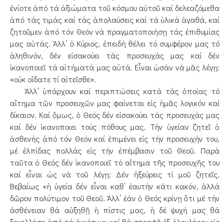
ἐνίοτε ἀπό τά ἀξιώματα τοῦ κόσμου αὐτοῦ καί δελεαζόμεθα
ἀπό τάς τιμάς καί τάς ἀπολαύσεις καί τά ὑλικά ἀγαθά, καί
ζητοῦμεν ἀπό τόν Θεόν νά πραγματοποιήσῃ τάς ἐπιθυμίας
μας αὐτάς. Ἀλλ’ ὁ Κύριος, ἐπειδή θέλει τό συμφέρον μας τό
ἀληθινόν, δέν εἰσακούει τάς προσευχάς μας καί δέν
ἱκανοποιεῖ τά αἰτήματά μας αὐτά. Εἶναι ὡσάν νά μᾶς λέγῃ:
«οὐκ οἴδατε τί αἰτεῖσθε».
Ἀλλ’ ὑπάρχουν καί περιπτώσεις κατά τάς ὁποίας τό
αἴτημα τῶν προσευχῶν μας φαίνεται εἰς ἡμᾶς λογικόν καί
δίκαιον. Καί ὅμως, ὁ Θεός δέν εἰσακούει τάς προσευχάς μας
καί δέν ἱκανοποιει τούς πόθους μας. Τήν ὑγείαν ζητεῖ ὁ
ἀσθενής ἀπό τόν Θεόν καί ἐπιμένει εἰς τήν προσευχήν του,
μέ ἐλπίδας πολλάς εἰς τήν ἐπέμβασιν τοῦ Θεοῦ. Παρά
ταῦτα ὁ Θεός δέν ἱκανοποιεῖ τό αἴτημα τῆς προσευχῆς του
καί εἶναι ὡς νά τοῦ λέγῃ: Δέν ἠξεύρεις τί μοῦ ζητεῖς.
Βεβαίως «ἡ ὑγεία δέν εἶναι καθ’ ἑαυτήν κάτι κακόν, ἀλλά
δῶρον πολύτιμον τοῦ Θεοῦ. Ἀλλ’ ἐάν ὁ Θεός κρίνῃ ὅτι μέ τήν
άσθένειαν θά αὐξηθῇ ἡ πίστις μας, ἡ δέ ψυχή μας θά
ξεκολλήσῃ ἀπό τά ἐγκόσμια καί θά στραφῇ ἐξ ὁλοκλήρου εἰς