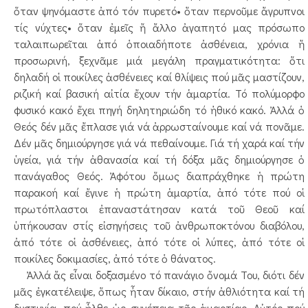
ὅταν ψηνόμαστε ἀπό τόν πυρετό• ὅταν περνοῦμε ἄγρυπνοι
τίς νύχτες• ὅταν ἐμεῖς ἤ ἄλλο ἀγαπητό μας πρόσωπο
ταλαιπωρεῖται ἀπό ὁποιαδήποτε ἀσθένεια, χρόνια ἤ
προσωρινή, ξεχνᾶμε μιά μεγάλη πραγματικότητα: ὅτι
δηλαδή οἱ ποικίλες ἀσθένειες καί θλίψεις πού μᾶς μαστίζουν,
ριζική καί βασική αἰτία ἔχουν τήν ἁμαρτία. Τό πολύμορφο
φυσικό κακό ἔχει πηγή δηλητηριώδη τό ἠθικό κακό. Ἀλλά ὁ
Θεός δέν μᾶς ἔπλασε γιά νά ἀρρωσταίνουμε καί νά πονᾶμε.
Δέν μᾶς δημιούργησε γιά νά πεθαίνουμε. Γιά τή χαρά καί τήν
ὑγεία, γιά τήν ἀθανασία καί τή δόξα μᾶς δημιούργησε ὁ
πανάγαθος Θεός. Ἀφότου ὅμως διαπράχθηκε ἡ πρώτη
παρακοή καί ἔγινε ἡ πρώτη ἁμαρτία, ἀπό τότε πού οἱ
πρωτόπλαστοι ἐπαναστάτησαν κατά τοῦ Θεοῦ καί
ὑπήκουσαν στίς εἰσηγήσεις τοῦ ἀνθρωποκτόνου διαβόλου,
ἀπό τότε οἱ ἀσθένειες, ἀπό τότε οἱ λύπες, ἀπό τότε οἱ
ποικίλες δοκιμασίες, ἀπό τότε ὁ θάνατος.
Ἀλλά ἄς εἶναι δοξασμένο τό πανάγιο ὄνομά Του, διότι δέν
μᾶς ἐγκατέλειψε, ὅπως ἦταν δίκαιο, στήν ἀθλιότητα καί τή
δυστυχία, πού ἦλθε ὡς συνέπεια τῆς ἁμαρτίας. Αὐτός πού