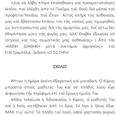
«Διά νά λάβῃ πλήρη ἐπαλήθευσιν καί πραγματοποίησιν
ἐκεῖνο, πού ἐλέχθη ἀπό τό Πνεῦμα τοῦ Θεοῦ διά μέσου τοῦ
προφήτου Ἡσαῒου, πού εἶπεν· Αὐτός ἐπῆρε τάς ἀσθενείας
μας καί ἐβάστασεν ἐπάνω του τάς νόσους μας τιμωρηθείς
ὡς ἀντιπρόσωπός μας διά τάς ἁμαρτίας μας. Καί οὕτω δέν
ἐθεράπευσε μόνο τάς ψυχάς μας, ἀλλ’ ἔλαβεν ἐξουσίαν νά
ἰατρεύῃ καί τάς σωματικάς μας ἀσθενείας» ( Ἀπό τήν
«ΚΑΙΝΗ ΔΙΑΘΗΚΗ μετά συντόμου ἑρμηνείας» τοῦ
Π.Ν.Τρεμπέλα, ἔκδοση «Ο ΣΩΤΗΡ»)
ΣΧΟΛΙΟ
«Ἦταν ἡ ἡμέρα ἐκείνη ἐξαιρετική καί μοναδική. Ὁ Κύριος
μπροστά στούς μαθητές Του καί σέ πλῆθος λαοῦ εἶχε
ἐκφωνήσει τήν περίφημη ἐπί τοῦ ὄρουςς ὁμιλία Του.
Μόλις τελείωσε ἡ διδασκαλία, ὁ Κύριος, οἱ μαθητές Του
καί ὁ λαός κατέβηκαν ἀπό τό ὄρος. Σέ λίγο ὁ ἥλιος ἔδυε.
Ἀλλά τί μ’ αὐτό; Τά πλήθη τοῦ λαοῦ, ἀφοῦ χόρτασαν ψυχικά