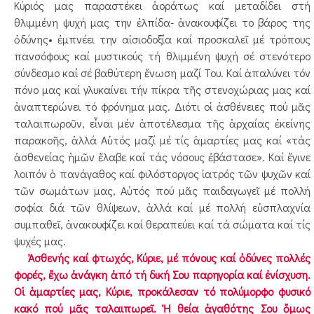
Κύριός μας παραστέκει ἀοράτως καί μεταδίδει στή
θλιμμένη ψυχή μας την ἐλπίδα- ἀνακουφίζει το βάρος της
ὀδύνης• ἐμπνέει την αἰσιοδοξία καί προσκαλεῖ μέ τρόπους
πανσόφους καί μυστικούς τή θλιμμένη ψυχή σέ στενότερο
σύνδεσμο καί σέ βαθύτερη ἕνωση μαζί Του. Καί ἁπαλύνει τόν
πόνο μας καί γλυκαίνει τήν πίκρα τῆς στενοχώριας μας καί
ἀναπτερώνει τό φρόνημα μας. Διότι οἱ ἀσθένειες πού μᾶς
ταλαιπωροῦν, εἶναι μέν ἀποτέλεσμα τῆς ἀρχαίας ἐκείνης
παρακοῆς, ἀλλά Αὐτός μαζί μέ τίς ἁμαρτίες μας καί «τάς
ἀσθενείας ἡμῶν ἔλαβε καί τάς νόσους ἐβάστασε». Καί ἔγινε
λοιπόν ὁ πανάγαθος καί φιλόστοργος ἰατρός τῶν ψυχῶν καί
τῶν σωμάτων μας, Αὐτός πού μᾶς παιδαγωγεῖ μέ πολλή
σοφία διά τῶν θλίψεων, ἀλλά καί μέ πολλή εὐσπλαχνία
συμπαθεῖ, ἀνακουφίζει καί θεραπεύει καί τά σώματα καί τίς
ψυχές μας.
Ἀσθενής καί φτωχός, Κύριε, μέ πόνους καί ὀδύνες πολλές
φορές, ἔχω ἀνάγκη ἀπό τή δική Σου παρηγορία καί ἐνίσχυση.
Οἱ ἁμαρτίες μας, Κύριε, προκάλεσαν τό πολύμορφο φυσικό
κακό πού μᾶς ταλαιπωρεῖ. Ἡ θεία ἀγαθότης Σου ὅμως