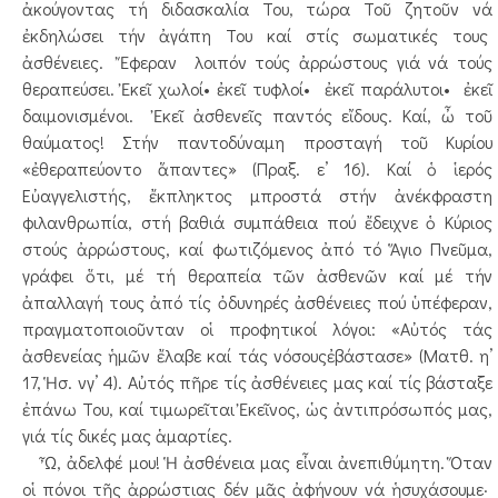
ἀκούγοντας τή διδασκαλία Του, τώρα Τοῦ ζητοῦν νά
ἐκδηλώσει τήν ἀγάπη Του καί στίς σωματικές τους
ἀσθένειες. Ἔφεραν λοιπόν τούς ἀρρώστους γιά νά τούς
θεραπεύσει. Ἐκεῖ χωλοί• ἐκεῖ τυφλοί• ἐκεῖ παράλυτοι• ἐκεῖ
δαιμονισμένοι. Ἐκεῖ ἀσθενεῖς παντός εἴδους. Καί, ὦ τοῦ
θαύματος! Στήν παντοδύναμη προσταγή τοῦ Κυρίου
«ἐθεραπεύοντο ἅπαντες» (Πραξ. ε’ 16). Καί ὁ ἱερός
Εὐαγγελιστής, ἔκπληκτος μπροστά στήν ἀνέκφραστη
φιλανθρωπία, στή βαθιά συμπάθεια πού ἔδειχνε ὁ Κύριος
στούς ἀρρώστους, καί φωτιζόμενος ἀπό τό Ἅγιο Πνεῦμα,
γράφει ὅτι, μέ τή θεραπεία τῶν ἀσθενῶν καί μέ τήν
ἀπαλλαγή τους ἀπό τίς ὀδυνηρές ἀσθένειες πού ὑπέφεραν,
πραγματοποιοῦνταν οἱ προφητικοί λόγοι: «Αὐτός τάς
ἀσθενείας ἡμῶν ἔλαβε καί τάς νόσουςἐβάστασε» (Ματθ. η’
17, Ἡσ. νγ’ 4). Αὐτός πῆρε τίς ἀσθένειες μας καί τίς βάσταξε
ἐπάνω Του, καί τιμωρεῖται Ἐκεῖνος, ὡς ἀντιπρόσωπός μας,
γιά τίς δικές μας ἁμαρτίες.
Ὦ, ἀδελφέ μου! Ἡ ἀσθένεια μας εἶναι ἀνεπιθύμητη. Ὅταν
οἱ πόνοι τῆς ἀρρώστιας δέν μᾶς ἀφήνουν νά ἡσυχάσουμε·