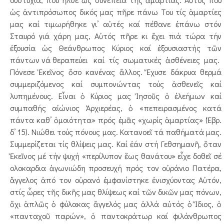
ὡς ἀντιπρόσωπος δικός μας πῆρε πάνω Του τίς ἁμαρτίες
μας καί τιμωρήθηκε γι’ αὐτές καί πέθανε ἐπάνω στόν
Σταυρό γιά χάρη μας, Αὐτός πῆρε κι ἔχει πιά τώρα τήν
ἐξουσία ὡς Θεάνθρωπος Κύριος καί ἐξουσιαστής τῶν
πάντων νά θεραπεύει καί τίς σωματικές ἀσθένειες μας.
Πόνεσε Ἐκεῖνος ὅσο κανένας ἄλλος. Ἔχυσε δάκρυα θερμά
συμμεριζόμενος καί συμπονώντας τούς ἀσθενεῖς καί
λυπημένους. Εἶναι ὁ Κύριος μας Ἰησοῦς ὁ ἐλεήμων καί
συμπαθής αἰώνιος Ἀρχιερέας, ὁ «πεπειρασμένος κατά
πάντα καθ’ ὁμοιότητα» πρός ἐμᾶς «χωρίς ἁμαρτίας» (Ἑβρ.
δ’ 15). Νιώθει τούς πόνους μας. Κατανοεῖ τά παθήματά μας.
Συμμερίζεται τίς θλίψεις μας. Καί ἐάν στή Γεθσημανῆ, ὅταν
Ἐκεῖνος μέ τήν ψυχή «περίλυπον ἕως θανάτου» εἶχε δοθεῖ σέ
ολοκαρδια ἀγωνιώδη προσευχή πρός τον οὐράνιο Πατέρα,
ἄγγελος ἀπό τον οὐρανό ἐμφανίστηκε ἐνισχύοντας Αὐτόν,
στίς ὧρες τῆς δικῆς μας θλίψεως καί τῶν δικῶν μας πόνων,
ὄχι ἁπλῶς ὁ φύλακας ἄγγελός μας ἀλλά αὐτός ὁ Ἴδιος, ὁ
«πανταχοῦ παρών», ὁ παντοκράτωρ καί φιλάνθρωπος