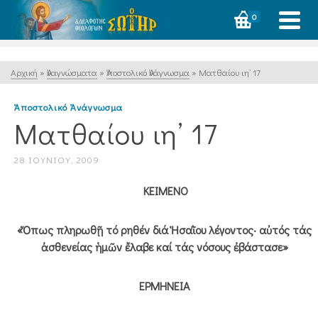
0
Αρχική
»
Ἀναγνώσματα
»
Ἀποστολικό Ἀνάγνωσμα
»
Ματθαίου ιη’ 17
Ἀποστολικό Ἀνάγνωσμα
Ματθαίου ιη’ 17
28 ΙΟΥΝΊΟΥ, 2009
ΚΕΙΜΕΝΟ
«Ὅπως πληρωθῇ τό ρηθέν διά Ἡσαῒου λέγοντος· αὐτός τάς
ἀσθενείας ἡμῶν ἔλαβε καί τάς νόσους ἐβάστασε»
ΕΡΜΗΝΕΙΑ