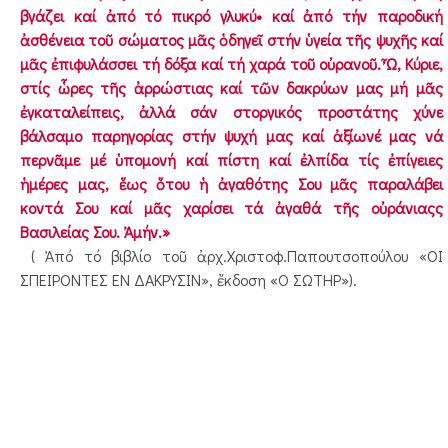
βγάζει καί ἀπό τό πικρό γλυκύ• καί ἀπό τήν παροδική
ἀσθένεια τοῦ σώματος μᾶς ὁδηγεῖ στήν ὑγεία τῆς ψυχῆς καί
μᾶς ἐπιφυλάσσει τή δόξα καί τή χαρά τοῦ οὐρανοῦ. Ὦ, Κύριε,
στίς ὧρες τῆς ἀρρώστιας καί τῶν δακρύων μας μή μᾶς
ἐγκαταλείπεις, ἀλλά σάν στοργικός προστάτης χύνε
βάλσαμο παρηγορίας στήν ψυχή μας καί ἀξίωνέ μας νά
περνᾶμε μέ ὑπομονή καί πίστη καί ἐλπίδα τίς ἐπίγειες
ἡμέρες μας, ἕως ὅτου ἡ ἀγαθότης Σου μᾶς παραλάβει
κοντά Σου καί μᾶς χαρίσει τά ἀγαθά τῆς οὐράνιαςς
Βασιλείας Σου. Ἀμήν.»
( Ἀπό τό βιβλίο τοῦ ἀρχ.Χριστοφ.Παπουτσοπούλου «ΟΙ
ΣΠΕΙΡΟΝΤΕΣ ΕΝ ΔΑΚΡΥΣΙΝ», ἔκδοση «Ο ΣΩΤΗΡ»).