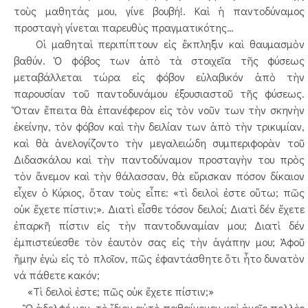
τοὺς μαθητάς μου, γίνε βουβή!. Καὶ ἡ παντοδύναμος
προσταγὴ γίνεται παρευθὺς πραγματικότης…
Οἱ μαθηταὶ περιπίπτουν εἰς ἔκπληξιν καὶ θαυμασμὸν
βαθύν. Ὁ φόβος των ἀπὸ τὰ στοιχεῖα τῆς φύσεως
μεταβάλλεται τώρα εἰς φόβον εὐλαβικόν ἀπὸ τὴν
παρουσίαν τοῦ παντοδυνάμου ἐξουσιαστοῦ τῆς φύσεως.
Ὅταν ἔπειτα θὰ ἐπανέφερον εἰς τὸν νοῦν των τὴν σκηνὴν
ἐκείνην, τὸν φόβον καὶ τὴν δειλίαν των ἀπὸ τὴν τρικυμίαν,
καὶ θὰ ἀνελογίζοντο τὴν μεγαλειώδη συμπεριφορὰν τοῦ
Διδασκάλου καὶ τὴν παντοδύναμον προσταγὴν του πρὸς
τὸν ἄνεμον καὶ τὴν θάλασσαν, θὰ εὕρισκαν πόσον δίκαιον
εἶχεν ὁ Κύριος, ὅταν τοὺς εἶπε: «τὶ δειλοὶ ἐστε οὕτω; πῶς
οὐκ ἔχετε πίστιν;». Διατὶ εἶσθε τόσον δειλοί; Διατὶ δέν ἔχετε
ἐπαρκῆ πίστιν εἰς τὴν παντοδυναμίαν μου; Διατὶ δέν
ἐμπιστεύεσθε τὸν ἑαυτὸν σας εἰς τὴν ἀγάπην μου; Ἀφοῦ
ἤμην ἑγὼ εἰς τὸ πλοῖον, πῶς ἐφαντάσθητε ὅτι ἧτο δυνατὸν
νά πάθετε κακόν;
«Τὶ δειλοὶ ἐστε; πῶς οὐκ ἔχετε πίστιν;»
Ὢ ἀδελφέ μου, τὸ ἴδιον αὐτὸ παθαίνομεν καὶ ἡμεῖς πολλὲς