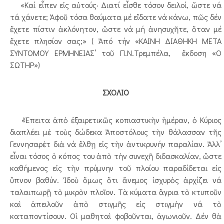
«Καί εἶπεν εἰς αὐτούς· Διατί εἶσθε τόσον δειλοί, ὥστε νά
τά χάνετε; Ἀφοῦ τόσα θαύματα μέ εἴδατε νά κάνω, πῶς δέν
ἔχετε πίστιν ἀκλόνητον, ὥστε νά μή ἀνησυχῆτε, ὅταν μέ
ἔχετε πλησίον σας;» ( Ἀπό τήν «ΚΑΙΝΗ ΔΙΑΘΗΚΗ ΜΕΤΑ
ΣΥΝΤΟΜΟΥ ΕΡΜΗΝΕΙΑΣ’ τοῦ Π.Ν.Τρεμπέλα, ἔκδοση «Ο
ΣΩΤΗΡ»)
ΣΧΟΛΙΟ
«Ἔπειτα ἀπὸ ἐξαιρετικῶς κοπιαστικὴν ἡμέραν, ὁ Κύριος
διαπλέει μὲ τοὺς δώδεκα Ἀποστόλους τὴν θάλασσαν τῆς
Γεννησαρὲτ διὰ νά ἔλθῃ εἰς τὴν ἀντικρυνήν παραλίαν. Ἀλλ’
εἶναι τόσος ὁ κόπος του ἀπὸ τὴν συνεχῆ διδασκαλίαν, ὥστε
καθήμενος εἰς τὴν πρύμνην τοῦ πλοίου παραδίδεται εἰς
ὕπνον βαθύν. Ἰδοὺ ὅμως ὅτι ἄνεμος ἰσχυρὸς ἀρχίζει νά
ταλαιπωρῇ τὸ μικρὸν πλοῖον. Τὰ κύματα ἄγρια τὸ κτυποῦν
καὶ ἀπειλοῦν ἀπὸ στιγμῆς εἰς στιγμὴν νά τὸ
καταποντίσουν. Οἱ μαθηταὶ φοβοῦνται, ἀγωνιοῦν. Δέν θὰ