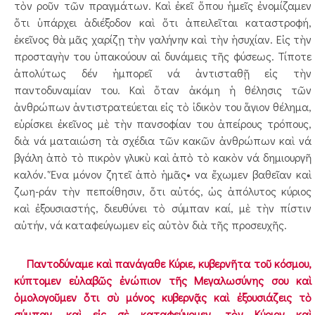
τὸν ροῦν τῶν πραγμάτων. Καὶ ἐκεῖ ὅπου ἡμεῖς ἐνομίζαμεν
ὅτι ὑπάρχει ἀδιέξοδον καὶ ὅτι ἀπειλεῖται καταστροφή,
ἐκεῖνος θὰ μᾶς χαρίζῃ τὴν γαλήνην καὶ τὴν ἡσυχίαν. Εἰς τὴν
προσταγὴν του ὑπακούουν αἱ δυνάμεις τῆς φύσεως. Τίποτε
ἀπολύτως δέν ἠμπορεῖ νά ἀντισταθῇ εἰς τὴν
παντοδυναμίαν του. Καὶ ὅταν ἀκόμη ἡ θέλησις τῶν
ἀνθρώπων ἀντιστρατεύεται εἰς τὸ ἰδικὸν του ἅγιον θέλημα,
εὑρίσκει ἐκεῖνος μὲ τὴν πανσοφίαν του ἀπείρους τρόπους,
διὰ νά ματαιώση τὰ σχέδια τῶν κακῶν ἀνθρώπων καὶ νά
βγάλη ἀπὸ τὸ πικρὸν γλυκὺ καὶ ἀπὸ τὸ κακὸν νά δημιουργῆ
καλόν. Ἕνα μόνον ζητεῖ ἀπὸ ἡμᾶς• να ἔχωμεν βαθεῖαν καὶ
ζωη-ράν τὴν πεποίθησιν, ὅτι αὐτός, ὡς ἀπόλυτος κύριος
καὶ ἐξουσιαστής, διευθύνει τὸ σύμπαν καί, μὲ τὴν πίστιν
αὐτήν, νά καταφεύγωμεν εἰς αὐτὸν διὰ τῆς προσευχῆς.
Παντοδύναμε καὶ πανάγαθε Κύριε, κυβερνῆτα τοῦ κόσμου,
κύπτομεν εὐλαβῶς ἐνώπιον τῆς Μεγαλωσύνης σου καὶ
ὁμολογοῦμεν ὅτι σὺ μόνος κυβερνᾷς καὶ ἐξουσιάζεις τὸ
σύμπαν, καὶ εἰς σὲ καταφεύγομεν, τὸν Κύριον καὶ