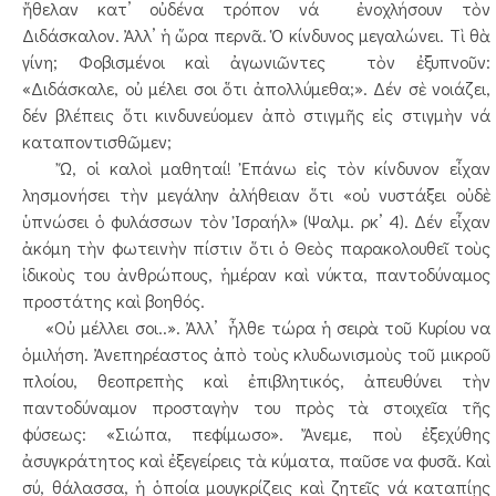
ἤθελαν κατ’ οὐδένα τρόπον νά ἐνοχλήσουν τὸν
Διδάσκαλον. Ἀλλ’ ἡ ὥρα περνᾶ. Ὁ κίνδυνος μεγαλώνει. Τὶ θὰ
γίνη; Φοβισμένοι καὶ ἀγωνιῶντες τὸν ἐξυπνοῦν:
«Διδάσκαλε, οὐ μέλει σοι ὅτι ἀπολλύμεθα;». Δέν σὲ νοιάζει,
δέν βλέπεις ὅτι κινδυνεύομεν ἀπὸ στιγμῆς εἰς στιγμὴν νά
καταποντισθῶμεν;
Ὤ, οἱ καλοὶ μαθηταί! Ἐπάνω εἰς τὸν κίνδυνον εἶχαν
λησμονήσει τὴν μεγάλην ἀλήθειαν ὅτι «οὐ νυστάξει οὐδὲ
ὑπνώσει ὁ φυλάσσων τὸν Ἰσραήλ» (Ψαλμ. ρκ’ 4). Δέν εἶχαν
ἀκόμη τὴν φωτεινὴν πίστιν ὅτι ὁ Θεὸς παρακολουθεῖ τοὺς
ἰδικοὺς του ἀνθρώπους, ἡμέραν καὶ νύκτα, παντοδύναμος
προστάτης καὶ βοηθός.
«Οὐ μέλλει σοι..». Ἀλλ’ ἦλθε τώρα ἡ σειρὰ τοῦ Κυρίου να
ὁμιλήση. Ἀνεπηρέαστος ἀπὸ τοὺς κλυδωνισμοὺς τοῦ μικροῦ
πλοίου, θεοπρεπὴς καὶ ἐπιβλητικός, ἀπευθύνει τὴν
παντοδύναμον προσταγὴν του πρὸς τὰ στοιχεῖα τῆς
φύσεως: «Σιώπα, πεφίμωσο». Ἄνεμε, ποὺ ἐξεχύθης
ἀσυγκράτητος καὶ ἐξεγείρεις τὰ κύματα, παῦσε να φυσᾶ. Καὶ
σύ, θάλασσα, ἡ ὁποία μουγκρίζεις καὶ ζητεῖς νά καταπίῃς