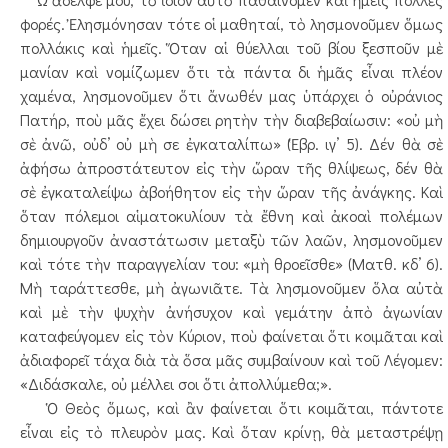
φορές. Ἐλησμόνησαν τότε οἱ μαθηταί, τὸ λησμονοῦμεν ὅμως
πολλάκις καὶ ἡμεῖς. Ὅταν αἱ θύελλαι τοῦ βίου ξεσποῦν μὲ
μανίαν καὶ νομίζωμεν ὅτι τὰ πάντα δι ἡμᾶς εἶναι πλέον
χαμένα, λησμονοῦμεν ὅτι ἄνωθέν μας ὑπάρχει ὁ οὐράνιος
Πατήρ, ποὺ μᾶς ἔχει δώσει ρητὴν τὴν διαβεβαίωσιν: «οὐ μὴ
σὲ ἀνῶ, οὐδ’ οὐ μὴ σε ἐγκαταλίπω» (Ἑβρ. ιγ’ 5). Δέν θὰ σὲ
ἀφήσω ἀπροστάτευτον εἰς τὴν ὥραν τῆς θλίψεως, δέν θὰ
σὲ ἐγκαταλείψω ἀβοήθητον εἰς τὴν ὥραν τῆς ἀνάγκης. Καὶ
ὅταν πόλεμοι αἱματοκυλίουν τὰ ἔθνη καὶ ἀκοαὶ πολέμων
δημιουργοῦν ἀναστάτωσιν μεταξὺ τῶν λαῶν, λησμονοῦμεν
καὶ τότε τὴν παραγγελίαν του: «μὴ θροεῖσθε» (Ματθ. κδ’ 6).
Μὴ ταράττεσθε, μὴ ἀγωνιᾶτε. Τὰ λησμονοῦμεν ὅλα αὐτὰ
καὶ μὲ τὴν ψυχὴν ἀνήσυχον καὶ γεμάτην ἀπὸ ἀγωνίαν
καταφεύγομεν εἰς τὸν Κύριον, ποὺ φαίνεται ὅτι κοιμᾶται καὶ
ἀδιαφορεῖ τάχα διὰ τὰ ὅσα μᾶς συμβαίνουν καὶ τοῦ Λέγομεν:
«Διδάσκαλε, οὐ μέλλει σοι ὅτι ἀπολλύμεθα;».
Ὁ Θεὸς ὅμως, καὶ ἂν φαίνεται ὅτι κοιμᾶται, πάντοτε
εἶναι εἰς τὸ πλευρὸν μας. Καὶ ὅταν κρίνῃ, θὰ μεταστρέψῃ