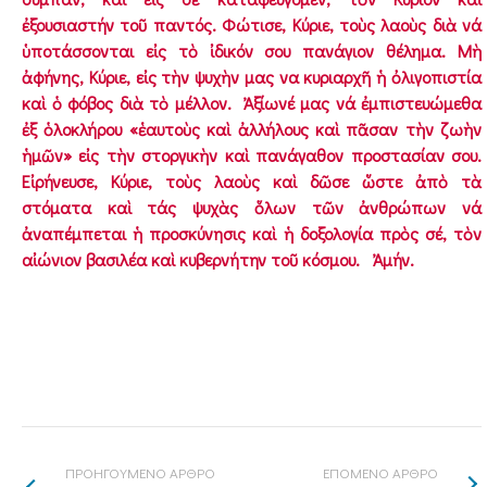
ἐξουσιαστήν τοῦ παντός. Φώτισε, Κύριε, τοὺς λαοὺς διὰ νά
ὑποτάσσονται εἰς τὸ ἰδικόν σου πανάγιον θέλημα. Μὴ
ἀφήνης, Κύριε, εἰς τὴν ψυχὴν μας να κυριαρχῆ ἡ ὀλιγοπιστία
καὶ ὁ φόβος διὰ τὸ μέλλον. Ἀξίωνέ μας νά ἐμπιστευώμεθα
ἐξ ὁλοκλήρου «ἑαυτοὺς καὶ ἀλλήλους καὶ πᾶσαν τὴν ζωὴν
ἡμῶν» εἰς τὴν στοργικὴν καὶ πανάγαθον προστασίαν σου.
Εἰρήνευσε, Κύριε, τοὺς λαοὺς καὶ δῶσε ὥστε ἀπὸ τὰ
στόματα καὶ τάς ψυχὰς ὅλων τῶν ἀνθρώπων νά
ἀναπέμπεται ἡ προσκύνησις καὶ ἡ δοξολογία πρὸς σέ, τὸν
αἰώνιον βασιλέα καὶ κυβερνήτην τοῦ κόσμου. Ἀμήν.
ΠΡΟΗΓΟΥΜΕΝΟ ΑΡΘΡΟ
ΕΠΟΜΕΝΟ ΑΡΘΡΟ