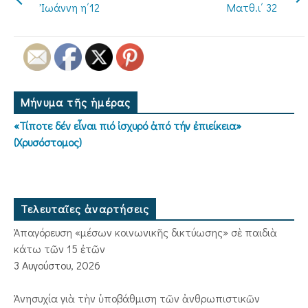
Ἰωάννη η΄12
Ματθ.ι΄ 32
Μήνυμα τῆς ἡμέρας
«Τίποτε δέν εἶναι πιό ἰσχυρό ἀπό τήν ἐπιείκεια»
(Χρυσόστομος)
Τελευταῖες ἀναρτήσεις
Ἀπαγόρευση «μέσων κοινωνικῆς δικτύωσης» σὲ παιδιὰ
κάτω τῶν 15 ἐτῶν
3 Αυγούστου, 2026
Ἀνησυχία γιὰ τὴν ὑποβάθμιση τῶν ἀνθρωπιστικῶν