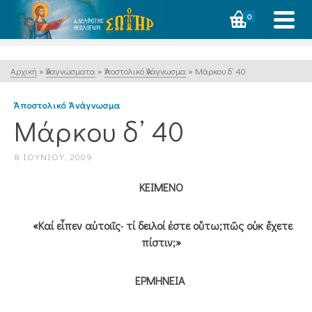
0
Αρχική
»
Ἀναγνώσματα
»
Ἀποστολικό Ἀνάγνωσμα
»
Μάρκου δ’ 40
Ἀποστολικό Ἀνάγνωσμα
Μάρκου δ’ 40
8 ΙΟΥΝΊΟΥ, 2009
ΚΕΙΜΕΝΟ
«Καί εἶπεν αὐτοιῖς· τί δειλοί ἐστε οὕτω;πῶς οὐκ ἔχετε
πίστιν;»
ΕΡΜΗΝΕΙΑ