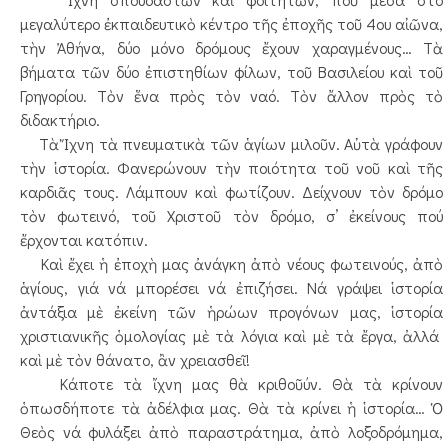
μεγαλύτερο ἐκπαιδευτικὸ κέντρο τῆς ἐποχῆς τοῦ 4ου αἰῶνα,
τὴν Ἀθήνα, δύο μόνο δρόμους ἔχουν χαραγμένους… Τὰ
βήματα τῶν δύο ἐπιστηθίων φίλων, τοῦ Βασιλείου καὶ τοῦ
Γρηγορίου. Τὸν ἕνα πρὸς τὸν ναό. Τὸν ἄλλον πρὸς τὸ
διδακτήριο.
Τὰ Ἴχνη τὰ πνευματικὰ τῶν ἁγίων μιλοῦν. Αὐτὰ γράφουν
τὴν ἱστορία. Φανερώνουν τὴν ποιότητα τοῦ νοῦ καὶ τῆς
καρδιᾶς τους. Λάμπουν καὶ φωτίζουν. Δείχνουν τὸν δρόμο
τὸν φωτεινό, τοῦ Χριστοῦ τὸν δρόμο, σ’ ἐκείνους πού
ἔρχονται κατόπιν.
Καὶ ἔχει ἡ ἐποχὴ μας ἀνάγκη ἀπὸ νέους φωτεινούς, ἀπὸ
ἁγίους, γιά νά μπορέσει νά ἐπιζήσει. Νά γράψει ἱστορία
ἀντάξια μὲ ἐκείνη τῶν ἡρώων προγόνων μας, ἱστορία
χριστιανικῆς ὁμολογίας μὲ τὰ λόγια καὶ μὲ τὰ ἔργα, ἀλλά
καὶ μὲ τὸν θάνατο, ἂν χρειασθεῖ!
Κάποτε τὰ ἴχνη μας θὰ κριθοῦύν. Θὰ τὰ κρίνουν
ὁπωσδήποτε τὰ ἀδέλφια μας. Θὰ τὰ κρίνει ἡ ἱστορία… Ὁ
Θεὸς νά φυλάξει ἀπὸ παραστράτημα, ἀπὸ λοξοδρόμημα,