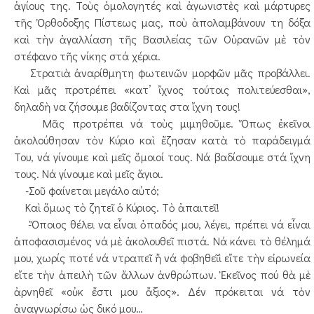
ἁγίους της. Τοὺς ὁμολογητές καὶ ἀγωνιστὲς καὶ μάρτυρες
τῆς Ὀρθοδοξης Πίστεως μας, ποὺ ἀπολαμβάνουν τη δόξα
καὶ τὴν ἀγαλλίαση τῆς Βασιλείας τῶν Οὐρανῶν μὲ τὸν
στέφανο τῆς νίκης στά χέρια.
Στρατιὰ ἀναρίθμητη φωτεινῶν μορφῶν μᾶς προβάλλει.
Καὶ μᾶς προτρέπει «κατ’ ἴχνος τούτοις πολιτεύεσθαι»,
δηλαδὴ να ζήσουμε βαδίζοντας στα ἴχνη τους!
Μᾶς προτρέπει νά τοὺς μιμηθοῦμε. Ὅπως ἐκεῖνοι
ἀκολούθησαν τὸν Κύριο καὶ ἔζησαν κατὰ τὸ παράδειγμά
Του, νά γίνουμε καὶ μεῖς ὅμοιοί τους. Νά βαδίσουμε στά ἴχνη
τους. Νά γίνουμε καὶ μεῖς ἅγιοι.
-Σοῦ φαίνεται μεγάλο αὐτό;
Καὶ ὅμως τὸ ζητεῖ ὁ Κύριος. Τὸ ἀπαιτεῖ!
-Ὅποιος θέλει να εἶναι ὀπαδός μου, λέγει, πρέπει νά εἶναι
ἀποφασισμένος νά μὲ ἀκολουθεῖ πιστά. Νά κάνει τὸ θέλημά
μου, χωρίς ποτέ νά ντραπεῖ ἤ νά φοβηθεῖὶ εἴτε τὴν εἰρωνεία
εἴτε τὴν ἀπειλὴ τῶν ἄλλων ἀνθρώπων. Ἐκεῖνος πού θὰ μὲ
ἀρνηθεῖ «οὐκ ἔστι μου ἄξιος». Δέν πρόκειται νά τὸν
ἀναγνωρίσω ὡς δικό μου…