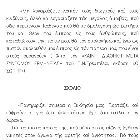
«Μή λογαριάζετε λοιπόν τούς διωγμούς καί τούς
κινδύνους, ἀλλά νά λογαριάζετε τάς μεγάλας ἀμοιβάς, πού
σᾶς περιμένουν. Καθένας πού θά μέ ὁμολογήσῃ ὡς Σωτῆρα
του καί Θεόν του ἐμπρός εἰς τούς ἀνθρώπους, πού
καταδιώκουν τήν πίστιν μου, θά τόν ὁμολογήσω καί ἐγώ ὡς
πιστόν ἀκόλουθόν μου ἐμπρός εἰς τόν πατέρα μου, πού εἶναι
στούς οὐρανούς» ( Ἀπό τήν «ΚΑΙΝΗ ΔΙΑΘΗΚΗ ΜΕΤΑ
ΣΥΝΤΟΜΟΥ ΕΡΜΗΝΕΙΑΣ» τοῦ Π.Ν.Τρεμπέλα, ἔκδοση «Ο
ΣΩΤΗΡ»)
ΣΧΟΛΙΟ
«Πανηγυρίζει σήμερα ἡ Ἐκκλησία μας. Γιορτάζει καὶ
εὐφραίνεται για ὅ,τι ἐκλεκτότερο ἔχει ἀποστείλει στόν
οὐρανό.
Γιά τὰ πιστὰ παιδιὰ της, ποὺ μέσα στούς αἰῶνες βγῆκαν
νικητὲς στόν ἀγώνα τῆς ἀρετῆς καὶ ἁγιότητας. Γιά τοὺς