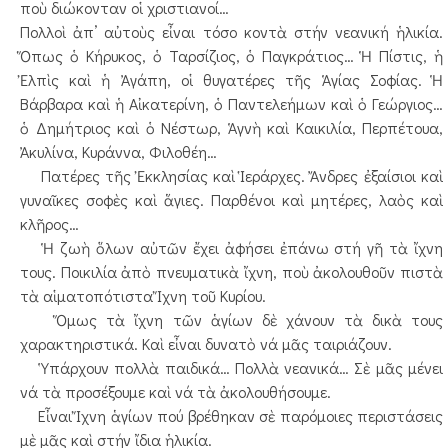
ποὺ διώκονταν οἱ χριστιανοί…
Πολλοὶ ἀπ’ αὐτοὺς εἶναι τόσο κοντὰ στήν νεανική ἡλικία.
Ὅπως ὁ Κήρυκος, ὁ Ταρσίζιος, ὁ Παγκράτιος… Ἡ Πίστις, ἡ
Ἐλπὶς καὶ ἡ Ἀγάπη, οἱ θυγατέρες τῆς Ἁγίας Σοφίας. Ἡ
Βάρβαρα καὶ ἡ Αἰκατερίνη, ὁ Παντελεήμων καὶ ὁ Γεώργιος…
ὁ Δημήτριος καὶ ὁ Νέστωρ, Ἁγνὴ καὶ Καικιλία, Περπέτουα,
Ἀκυλίνα, Κυράννα, Φιλοθέη…
Πατέρες τῆς Ἐκκλησίας καὶ Ἱεράρχες. Ἄνδρες ἐξαίσιοι καὶ
γυναῖκες σοφὲς καὶ ἅγιες. Παρθένοι καὶ μητέρες, λαὸς καὶ
κλῆρος…
Ἡ ζωὴ ὅλων αὐτῶν ἔχει ἀφήσει ἐπάνω στή γῆ τὰ ἴχνη
τους. Ποικιλία ἀπὸ πνευματικὰ ἴχνη, ποὺ ἀκολουθοῦν πιστὰ
τὰ αἱματοπότιστα Ἴχνη τοῦ Κυρίου.
Ὅμως τὰ ἴχνη τῶν ἁγίων δὲ χάνουν τὰ δικὰ τους
χαρακτηριστικά. Καὶ εἶναι δυνατὸ νά μᾶς ταιριάζουν.
Ὑπάρχουν πολλὰ παιδικά… Πολλὰ νεανικά… Σὲ μᾶς μένει
νά τὰ προσέξουμε καὶ νά τὰ ἀκολουθήσουμε.
Εἶναι Ἴχνη ἁγίων πού βρέθηκαν σὲ παρόμοιες περιστάσεις
μὲ μᾶς καὶ στήν ἴδια ἡλικία.