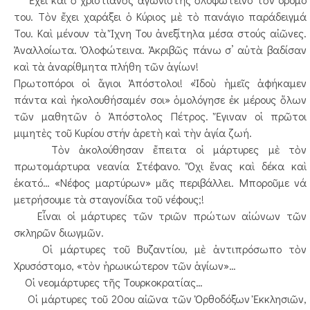
του. Τὸν ἔχει χαράξει ὁ Κύριος μὲ τὸ πανάγιο παράδειγμά
Του. Καὶ μένουν τὰ Ἴχνη Του ἀνεξίτηλα μέσα στούς αἰῶνες.
Ἀναλλοίωτα. Ὁλοφώτεινα. Ἀκριβῶς πάνω σ’ αὐτὰ βαδίσαν
καὶ τὰ ἀναρίθμητα πλήθη τῶν ἁγίων!
Πρωτοπόροι οἱ ἅγιοι Ἀπόστολοι! «Ἰδοὺ ἡμεῖς ἀφήκαμεν
πάντα καὶ ἠκολουθήσαμέν σοι» ὁμολόγησε ἐκ μέρους ὅλων
τῶν μαθητῶν ὁ Ἀπόστολος Πέτρος. Ἔγιναν οἱ πρῶτοι
μιμητὲς τοῦ Κυρίου στήν ἀρετὴ καὶ τὴν ἁγία ζωή.
Τὸν ἀκολούθησαν ἔπειτα οἱ μάρτυρες μὲ τὸν
πρωτομάρτυρα νεανία Στέφανο. Ὄχι ἕνας καὶ δέκα καὶ
ἑκατό… «Νέφος μαρτύρων» μᾶς περιβάλλει. Μποροῦμε νά
μετρήσουμε τὰ σταγονίδια τοῦ νέφους;!
Εἶναι οἱ μάρτυρες τῶν τριῶν πρώτων αἰώνων τῶν
σκληρῶν διωγμῶν.
Οἱ μάρτυρες τοῦ Βυζαντίου, μὲ ἀντιπρόσωπο τὸν
Χρυσόστομο, «τὸν ἠρωικώτερον τῶν ἁγίων»…
Οἱ νεομάρτυρες τῆς Τουρκοκρατίας…
Οἱ μάρτυρες τοῦ 20ου αἰῶνα τῶν Ὀρθοδόξων Ἐκκλησιῶν,