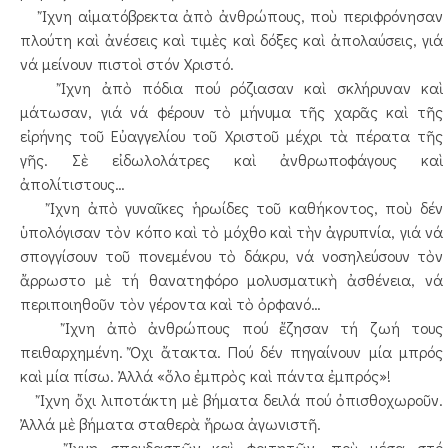
Ἴχνη αἱματόβρεκτα ἀπὸ ἀνθρώπους, ποὺ περιφρόνησαν
πλούτη καὶ ἀνέσεις καὶ τιμὲς καὶ δόξες καὶ ἀπολαύσεις, γιά
νά μείνουν πιστοὶ στόν Χριστό.
Ἴχνη ἀπὸ πόδια πού ρόζιασαν καὶ σκλήρυναν καὶ
μάτωσαν, γιά νά φέρουν τὸ μήνυμα τῆς χαρᾶς καὶ τῆς
εἰρήνης τοῦ Εὐαγγελίου τοῦ Χριστοῦ μέχρι τὰ πέρατα τῆς
γῆς. Σὲ εἰδωλολάτρες καὶ ἀνθρωποφάγους καὶ
ἀπολίτιστους…
Ἴχνη ἀπὸ γυναῖκες ἡρωίδες τοῦ καθήκοντος, ποὺ δέν
ὑπολόγισαν τὸν κόπο καὶ τὸ μόχθο καὶ τὴν ἀγρυπνία, γιά νά
σπογγίσουν τοῦ πονεμένου τὸ δάκρυ, νά νοσηλεύσουν τὸν
ἄρρωστο μὲ τή θανατηφόρο μολυσματικὴ ἀσθένεια, νά
περιποιηθοῦν τὸν γέροντα καὶ τὸ ὀρφανό…
Ἴχνη ἀπὸ ἀνθρώπους πού ἔζησαν τή ζωή τους
πειθαρχημένη. Ὄχι ἄτακτα. Πού δέν πηγαίνουν μία μπρός
καὶ μία πίσω. Ἀλλά «ὅλο ἐμπρὸς καὶ πάντα ἐμπρός»!
Ἴχνη ὄχι λιποτάκτη μὲ βήματα δειλά πού ὀπισθοχωροῦν.
Ἀλλά μὲ βήματα σταθερὰ ἥρωα ἀγωνιστῆ.
Ἴχνη σπουδαστῶν καὶ φοιτητῶν, ποὺ μέσα στό