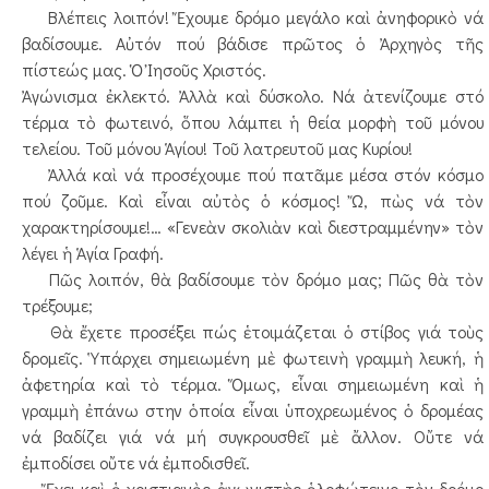
Βλέπεις λοιπόν! Ἔχουμε δρόμο μεγάλο καὶ ἀνηφορικὸ νά
βαδίσουμε. Αὐτόν πού βάδισε πρῶτος ὁ Ἀρχηγὸς τῆς
πίστεώς μας. Ὁ Ἰησοῦς Χριστός.
Ἀγώνισμα ἐκλεκτό. Ἀλλὰ καὶ δύσκολο. Νά ἀτενίζουμε στό
τέρμα τὸ φωτεινό, ὅπου λάμπει ἡ θεία μορφὴ τοῦ μόνου
τελείου. Τοῦ μόνου Ἁγίου! Τοῦ λατρευτοῦ μας Κυρίου!
Ἀλλά καὶ νά προσέχουμε πού πατᾶμε μέσα στόν κόσμο
πού ζοῦμε. Καὶ εἶναι αὐτὸς ὁ κόσμος! Ὤ, πὼς νά τὸν
χαρακτηρίσουμε!… «Γενεὰν σκολιὰν καὶ διεστραμμένην» τὸν
λέγει ἡ Ἁγία Γραφή.
Πῶς λοιπόν, θὰ βαδίσουμε τὸν δρόμο μας; Πῶς θὰ τὸν
τρέξουμε;
Θὰ ἔχετε προσέξει πώς ἑτοιμάζεται ὁ στίβος γιά τοὺς
δρομεῖς. Ὑπάρχει σημειωμένη μὲ φωτεινὴ γραμμὴ λευκή, ἡ
ἀφετηρία καὶ τὸ τέρμα. Ὅμως, εἶναι σημειωμένη καὶ ἡ
γραμμὴ ἐπάνω στην ὁποία εἶναι ὑποχρεωμένος ὁ δρομέας
νά βαδίζει γιά νά μή συγκρουσθεῖ μὲ ἄλλον. Οὔτε νά
ἐμποδίσει οὔτε νά ἐμποδισθεῖ.
Ἔχει καὶ ὁ χριστιανὸς ἀγωνιστὴς ὁλοφώτεινο τὸν δρόμο