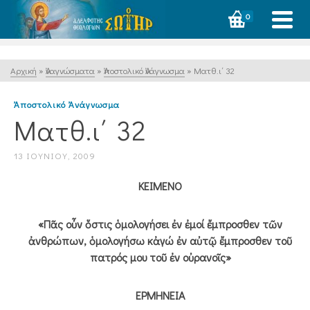
0
Αρχική
»
Ἀναγνώσματα
»
Ἀποστολικό Ἀνάγνωσμα
»
Ματθ.ι΄ 32
Ἀποστολικό Ἀνάγνωσμα
Ματθ.ι΄ 32
13 ΙΟΥΝΊΟΥ, 2009
ΚΕΙΜΕΝΟ
«Πᾶς οὖν ὅστις ὁμολογήσει ἐν ἐμοί ἔμπροσθεν τῶν
ἀνθρώπων, ὁμολογήσω κἀγώ ἐν αὐτῷ ἔμπροσθεν τοῦ
πατρός μου τοῦ ἐν οὐρανοῖς»
ΕΡΜΗΝΕΙΑ