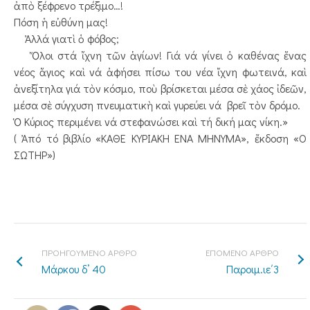
ἀπὸ ξέφρενο τρέξιμο…!
Πόση ἡ εὐθύνη μας!
Ἀλλά γιατὶ ὁ φόβος;
Ὅλοι στά ἴχνη τῶν ἁγίων! Γιά νά γίνει ὁ καθένας ἕνας
νέος ἅγιος καὶ νά ἀφήσει πίσω του νέα ἴχνη φωτεινά, καὶ
ἀνεξίτηλα γιά τὸν κόσμο, ποὺ βρίσκεται μέσα σὲ χάος ἰδεῶν,
μέσα σὲ σύγχυση πνευματικὴ καὶ γυρεύει νά βρεῖ τὸν δρόμο.
Ὁ Κύριος περιμένει νά στεφανώσει καὶ τή δική μας νίκη.»
( Ἀπό τό βιβλίο «ΚΑΘΕ ΚΥΡΙΑΚΗ ΕΝΑ ΜΗΝΥΜΑ», ἔκδοση «Ο
ΣΩΤΗΡ»)
ΠΡΟΗΓΟΥΜΕΝΟ ΑΡΘΡΟ
ΕΠΟΜΕΝΟ ΑΡΘΡΟ
Μάρκου δ’ 40
Παροιμ.ιε΄3