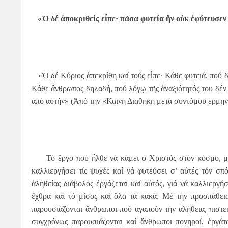
«Ὁ δέ ἀποκριθείς εἶπε· πᾶσα φυτεία ἥν οὐκ ἐφύτευσεν
«Ὁ δέ Κύριος ἀπεκρίθη καί τούς εἶπε· Κάθε φυτειά, πού δ
Κάθε ἄνθρωπος δηλαδή, πού λόγῳ τῆς ἀναξιότητός του δέν 
ἀπό αὐτήν» (Ἀπό τήν «Καινή Διαθήκη μετά συντόμου ἑρμη
Τό ἔργο πού ἦλθε νά κάμει ὁ Χριστός στόν κόσμο, μ
καλλιεργήσει τίς ψυχές καί νά φυτεύσει σ’ αὐτές τόν σπ
ἀληθείας διάβολος ἐργάζεται καί αὐτός, γιά νά καλλιεργή
ἔχθρα καί τό μίσος καί ὅλα τά κακά. Μέ τήν προσπάθεια
παρουσιάζονται ἄνθρωποι πού ἀγαποῦν τήν ἀλήθεια, πιστ
συγχρόνως παρουσιάζονται καί ἄνθρωποι πονηροί, ἐργάτε