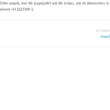
θει καιρός πού θά ξερριζωθεῖ καί θά λείψει, γιά νά βασιλεύσει ἡ 
, ἔκδοση «Ο ΣΩΤΗΡ»).
ΕΠΟΜΕΝΟ
Λουκά