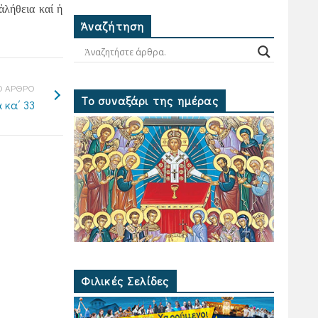
ἀλήθεια καί ἡ
Ἀναζήτηση
 ΑΡΘΡΟ
Το συναξάρι της ημέρας
 κα΄ 33
Φιλικές Σελίδες