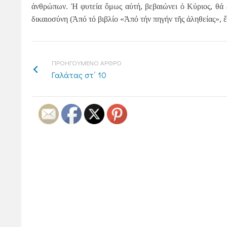
ἀνθρώπων. Ἡ φυτεία ὅμως αὐτή, βεβαιώνει ὁ Κύριος, θά ἔλ
δικαιοσύνη (Ἀπό τό βιβλίο «Ἀπό τήν πηγήν τῆς ἀληθείας»
ΠΡΟΗΓΟΥΜΕΝΟ ΑΡΘΡΟ
Γαλάτας στ΄ 10