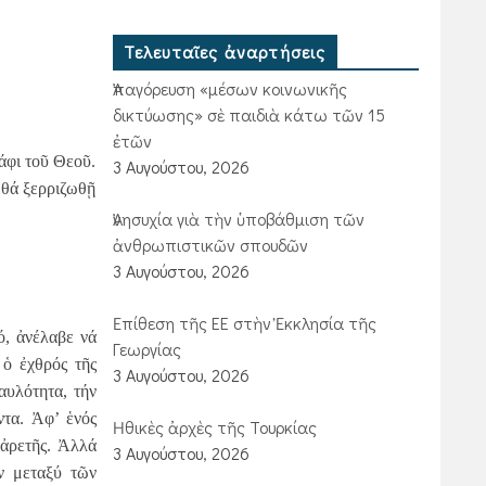
Τελευταῖες ἀναρτήσεις
Ἀπαγόρευση «μέσων κοινωνικῆς
δικτύωσης» σὲ παιδιὰ κάτω τῶν 15
ἐτῶν
άφι τοῦ Θεοῦ.
3 Αυγούστου, 2026
 θά ξερριζωθῇ
Ἀνησυχία γιὰ τὴν ὑποβάθμιση τῶν
ἀνθρωπιστικῶν σπουδῶν
3 Αυγούστου, 2026
Ἐπίθεση τῆς ΕΕ στὴν Ἐκκλησία τῆς
ό, ἀνέλαβε νά
Γεωργίας
 ὁ ἐχθρός τῆς
3 Αυγούστου, 2026
αυλότητα, τήν
ντα. Ἀφ’ ἑνός
Ἠθικὲς ἀρχὲς τῆς Τουρκίας
 ἀρετῆς. Ἀλλά
3 Αυγούστου, 2026
ῶν μεταξύ τῶν