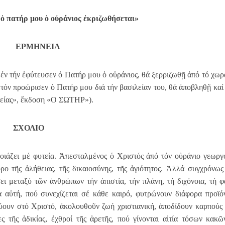
 ὁ πατήρ μου ὁ οὐράνιος ἐκριζωθήσεται»
ΕΡΜΗΝΕΙΑ
έν τήν ἐφύτευσεν ὀ Πατήρ μου ὁ οὐράνιος, θά ξερριζωθῇ ἀπό τό χωρ
τόν προώρισεν ὁ Πατήρ μου διά τήν βασιλείαν του, θά ἀποβληθῇ καί
νείας», ἔκδοση «Ο ΣΩΤΗΡ»).
ΣΧΟΛΙΟ
οιάζει μέ φυτεία. Ἀπεσταλμένος ὁ Χριστός ἀπό τόν οὐράνιο γεωργ
όρο τῆς ἀλήθειας, τῆς δικαιοσύνης, τῆς ἁγιότητος. Ἀλλά συγχρόνως
σει μεταξύ τῶν ἀνθρώπων τήν ἀπιστία, τήν πλάνη, τή διχόνοια, τή φ
 αὐτή, πού συνεχίζεται σέ κάθε καιρό, φυτρώνουν διάφορα προϊό
εύουν στό Χριστό, ἀκολουθοῦν ζωή χριστιανική, ἀποδίδουν καρπούς
ς τῆς ἀδικίας, ἐχθροί τῆς ἀρετῆς, πού γίνονται αἰτία τόσων κακ