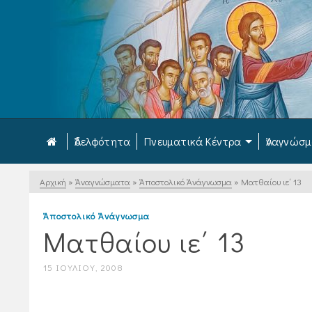
Ἀδελφότητα
Πνευματικά Κέντρα
Ἀναγνώσ
Αρχική
»
Ἀναγνώσματα
»
Ἀποστολικό Ἀνάγνωσμα
»
Ματθαίου ιε΄ 13
Ἀποστολικό Ἀνάγνωσμα
Ματθαίου ιε΄ 13
15 ΙΟΥΛΊΟΥ, 2008