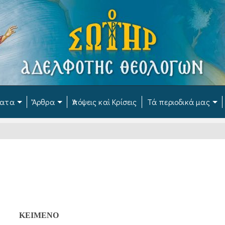
ματα
Ἄρθρα
Ἀπόψεις καὶ Κρίσεις
Τά περιοδικά μας
ΚΕΙΜΕΝΟ