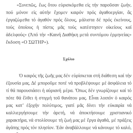
«Συνεπῶς, ἕως ὅτου εὑρισκόμεθα εἰς τήν παροῦσαν ζωήν,
πού μόνον εἰς αὐτήν ἔχομεν καιρόν πρός ἀγαθοεργίαν, ἄς
ἐργαζώμεθα τό ἀγαθόν πρός ὅλους, μάλιστα δέ πρός ἐκείνους,
τούς ὁποίους ἡ πίστις μᾶς τούς κατέστησεν οἰκείους καί
ἀδελφούς» (Ἀπό τήν «Καινή Διαθήκη μετά συντόμου ἑρμηνείας»
ἔκδοση «Ο ΣΩΤΗΡ»).
Σχόλιο
Ὁ καιρός τῆς ζωῆς μας δέν εὑρίσκεται στή διάθεση καί τήν
ἐξουσία μας. Δέ μποροῦμε ποτέ νά προβλέψουμε μέ ἀσφάλεια τό
τί θά παρουσιάσει ἡ αὐριανή μέρα. Ὅπως δέν γνωρίζουμε καί τό
πότε θά ἔλθει ἡ στιγμή τοῦ θανάτου μας. Εἶναι λοιπόν ὁ καιρός
μας κατ’ ἐξοχήν πολύτιμος, γιατί μᾶς δίνει τήν εὐκαιρία νά
καλλιεργήσουμε τήν ἀρετή, νά ἀποκτήσουμε χριστιανικό
χαρακτήρα, νά στολίσουμε τή ζωή μας μέ ἔργα ἀγαθά, μέ πράξεις
ἀγάπης πρός τόν πλησίον. Ἐάν ἀναβάλλουμε νά κάνουμε τό καλό,