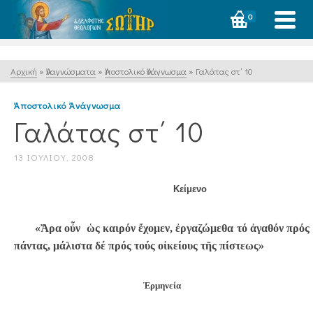
0
Αρχική
»
Ἀναγνώσματα
»
Ἀποστολικό Ἀνάγνωσμα
»
Γαλάτας στ΄ 10
Ἀποστολικό Ἀνάγνωσμα
Γαλάτας στ΄ 10
13 ΙΟΥΛΊΟΥ, 2008
Κείμενο
«Ἄρα οὖν
ὡς καιρόν ἔχομεν, ἐργαζώμεθα τό ἀγαθόν πρός
πάντας, μάλιστα δέ πρός τούς οἰκείους τῆς πίστεως»
Ἑρμηνεία