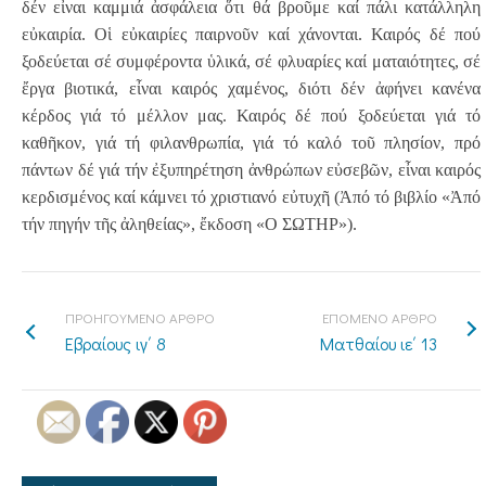
δέν εἶναι καμμιά ἀσφάλεια ὅτι θά βροῦμε καί πάλι κατάλληλη
εὐκαιρία. Οἱ εὐκαιρίες παιρνοῦν καί χάνονται. Καιρός δέ πού
ξοδεύεται σέ συμφέροντα ὑλικά, σέ φλυαρίες καί ματαιότητες, σέ
ἔργα βιοτικά, εἶναι καιρός χαμένος, διότι δέν ἀφήνει κανένα
κέρδος γιά τό μέλλον μας. Καιρός δέ πού ξοδεύεται γιά τό
καθῆκον, γιά τή φιλανθρωπία, γιά τό καλό τοῦ πλησίον, πρό
πάντων δέ γιά τήν ἐξυπηρέτηση ἀνθρώπων εὐσεβῶν, εἶναι καιρός
κερδισμένος καί κάμνει τό χριστιανό εὐτυχῆ (Ἀπό τό βιβλίο «Ἀπό
τήν πηγήν τῆς ἀληθείας», ἔκδοση «Ο ΣΩΤΗΡ»).
ΠΡΟΗΓΟΥΜΕΝΟ ΑΡΘΡΟ
ΕΠΟΜΕΝΟ ΑΡΘΡΟ
Εβραίους ιγ΄ 8
Ματθαίου ιε΄ 13