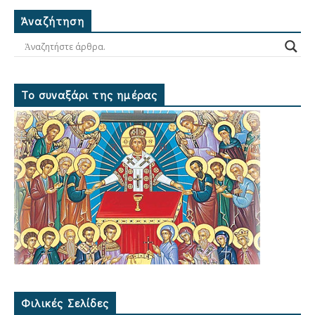
Ἀναζήτηση
Το συναξάρι της ημέρας
Φιλικές Σελίδες