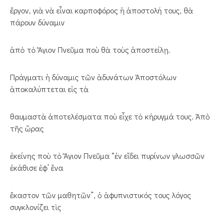
ἔργον, γιὰ νὰ εἶναι καρποφόρος ἡ ἀποστολή τους, θὰ
πάρουν δύναμιν
ἀπὸ τὸ Ἅγιον Πνεῦμα ποὺ θὰ τοὺς ἀποστείλῃ.
Πράγματι ἡ δύναμις τῶν ἀδυνάτων Ἀποστόλων
ἀποκαλύπτεται εἰς τὰ
θαυμαστὰ ἀποτελέσματα ποὺ εἶχε τὸ κήρυγμά τους. Ἀπὸ
τῆς ὥρας
ἐκείνης ποὺ τὸ Ἅγιον Πνεῦμα “ἐν εἴδει πυρίνων γλωσσῶν
ἐκάθισε ἐφ’ ἕνα
ἕκαστον τῶν μαθητῶν”, ὁ ἀφυπνιστικός τους λόγος
συγκλονίζει τὶς