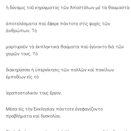
ἡ δύναμις τοῦ κηρύγματος τῶν Ἀποστόλων μὲ τὰ θαυμαστὰ
ἀποτελέσματα ποὺ ἔφερε πάντοτε στὶς ψυχὲς τῶν
ἀνθρώπων. Τὸ
μαρτυροῦν τὰ ἐκπληκτικὰ θαύματα ποὺ ἐγίνοντο διὰ τῶν
χειρῶν τους. Τὸ
διακηρύσσει ἡ ὑπερνίκησις τῶν πολλῶν καὶ ποικίλων
ἐμποδίων εἰς τὸ
ἱεραποστολικόν τους ἔργον.
Μέσα εἰς τὴν Ἐκκλησίαν πάντοτε ἐνεφανίζοντο
προβλήματα καὶ δυσκολίαι.