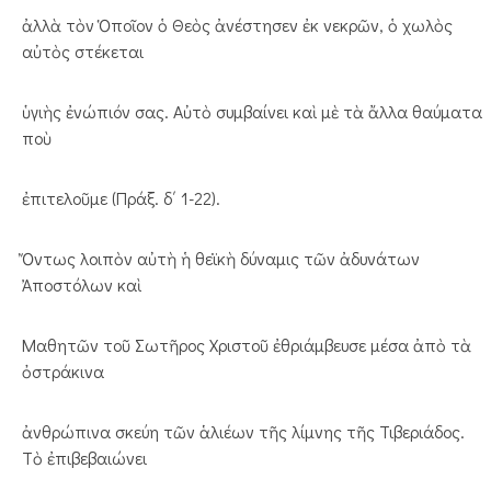
ἀλλὰ τὸν Ὁποῖον ὁ Θεὸς ἀνέστησεν ἐκ νεκρῶν, ὁ χωλὸς
αὐτὸς στέκεται
ὑγιὴς ἐνώπιόν σας. Αὐτὸ συμβαίνει καὶ μὲ τὰ ἄλλα θαύματα
ποὺ
ἐπιτελοῦμε (Πράξ. δ΄ 1-22).
Ὄντως λοιπὸν αὐτὴ ἡ θεϊκὴ δύναμις τῶν ἀδυνάτων
Ἀποστόλων καὶ
Μαθητῶν τοῦ Σωτῆρος Χριστοῦ ἐθριάμβευσε μέσα ἀπὸ τὰ
ὀστράκινα
ἀνθρώπινα σκεύη τῶν ἁλιέων τῆς λίμνης τῆς Τιβεριάδος.
Τὸ ἐπιβεβαιώνει