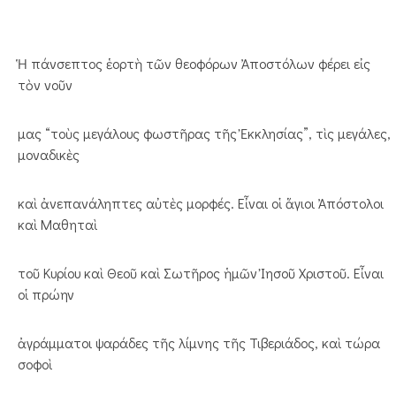
Ἡ πάνσεπτος ἑορτὴ τῶν θεοφόρων Ἀποστόλων φέρει εἰς
τὸν νοῦν
μας “τοὺς μεγάλους φωστῆρας τῆς Ἐκκλησίας”, τὶς μεγάλες,
μοναδικὲς
καὶ ἀνεπανάληπτες αὐτὲς μορφές. Εἶναι οἱ ἅγιοι Ἀπόστολοι
καὶ Μαθηταὶ
τοῦ Κυρίου καὶ Θεοῦ καὶ Σωτῆρος ἡμῶν Ἰησοῦ Χριστοῦ. Εἶναι
οἱ πρώην
ἀγράμματοι ψαράδες τῆς λίμνης τῆς Τιβεριάδος, καὶ τώρα
σοφοὶ