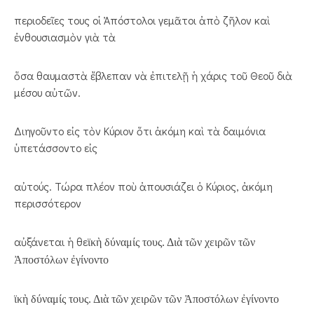
περιοδεῖες τους οἱ Ἀπόστολοι γεμᾶτοι ἀπὸ ζῆλον καὶ
ἐνθουσιασμὸν γιὰ τὰ
ὅσα θαυμαστὰ ἔβλεπαν νὰ ἐπιτελῇ ἡ χάρις τοῦ Θεοῦ διὰ
μέσου αὐτῶν.
Διηγοῦντο εἰς τὸν Κύριον ὅτι ἀκόμη καὶ τὰ δαιμόνια
ὑπετάσσοντο εἰς
αὐτούς. Τώρα πλέον ποὺ ἀπουσιάζει ὁ Κύριος, ἀκόμη
περισσότερον
αὐξάνεται ἡ θε
ϊκὴ δύναμίς τους. Διὰ τῶν χειρῶν τῶν
Ἀποστόλων ἐγίνοντο
ϊκὴ δύναμίς τους. Διὰ τῶν χειρῶν τῶν Ἀποστόλων ἐγίνοντο