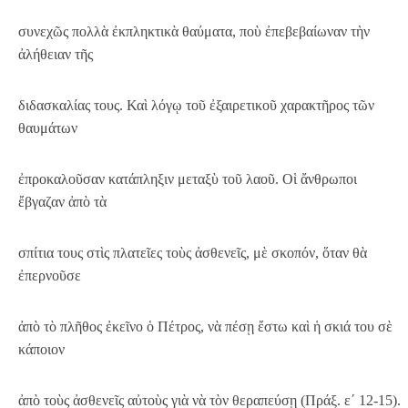
συνεχῶς πολλὰ ἐκπληκτικὰ θαύματα, ποὺ ἐπεβεβαίωναν τὴν
ἀλήθειαν τῆς
διδασκαλίας τους. Καὶ λόγῳ τοῦ ἐξαιρετικοῦ χαρακτῆρος τῶν
θαυμάτων
ἐπροκαλοῦσαν κατάπληξιν μεταξὺ τοῦ λαοῦ. Οἱ ἄνθρωποι
ἔβγαζαν ἀπὸ τὰ
σπίτια τους στὶς πλατεῖες τοὺς ἀσθενεῖς, μὲ σκοπόν, ὅταν θὰ
ἐπερνοῦσε
ἀπὸ τὸ πλῆθος ἐκεῖνο ὁ Πέτρος, νὰ πέσῃ ἔστω καὶ ἡ σκιά του σὲ
κάποιον
ἀπὸ τοὺς ἀσθενεῖς αὐτοὺς γιὰ νὰ τὸν θεραπεύσῃ (Πράξ. ε΄ 12-15).