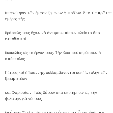
ὑπερνίκησιν τῶν ἐμφανιζομένων ἐμποδίων. Ἀπὸ τὶς πρῶτες
ἡμέρες τῆς
δράσεώς τους ἔχουν νὰ ἀντιμετωπίσουν πλεῖστα ὅσα
ἐμπόδια καὶ
δυσκολίες εἰς τὸ ἔργον τους. Τὴν ὥρα ποὺ κηρύσσουν ὁ
ἀπόστολος
Πέτρος καὶ ὁ Ἰωάννης, συλλαμβάνονται κατ’ ἐντολὴν τῶν
Γραμματέων
καὶ Φαρισαίων. Τοὺς θέτουν ὑπὸ ἐπιτήρησιν εἰς τὴν
φυλακήν, γιὰ νὰ τοὺς
δικάσουν. Ὄρθιοι, ὡς κατηγορούμενοι ποὺ ἦσαν, ἐνώπιον