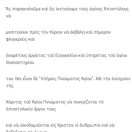
Ἂς παρακαλοῦμε καὶ ἂς ἱκετεύουμε τοὺς ἁγίους Ἀποστόλους
νὰ
μεσιτεύουν πρὸς τὸν Κύριον νὰ ἐκβάλῃ καὶ σήμερον
φλογεροὺς καὶ
ἐναρέτους ἐργάτας τοῦ Εὐαγγελίου καὶ ὑπηρέτας τοῦ ἁγίου
Θυσιαστηρίου
του. Νὰ εἶναι δὲ “πλήρεις Πνεύματος Ἁγίου”. Μὲ τὴν ἐνίσχυσιν
τῆς
Χάριτος τοῦ Ἁγίου Πνεύματος νὰ συνεχίζεται τὸ
ἀποστολικὸν ἔργον τους
καὶ νὰ οἰκοδομοῦνται εἰς Χριστὸν οἱ ἄνθρωποι καὶ νὰ
δοξάζεται τὸ ὄνομα