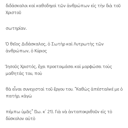
διδάσκαλοι καὶ καθοδηγοὶ τῶν ἀνθρώπων εἰς τὴν διὰ τοῦ
Χριστοῦ
σωτηρίαν.
Ὁ θεῖος Διδάσκαλος, ὁ Σωτὴρ καὶ Λυτρωτὴς τῶν
ἀνθρώπων, ὁ Κύριος
Ἰησοῦς Χριστός, ἔχει προετοιμάσει καὶ μορφώσει τοὺς
μαθητάς του, ποὺ
θὰ εἶναι συνεχισταὶ τοῦ ἔργου του. “Καθὼς ἀπέσταλκέ με ὁ
πατήρ, κἀγὼ
πέμπω ὑμᾶς” (Ἰω. κ΄ 21). Γιὰ νὰ ἀνταποκριθοῦν εἰς τὸ
δύσκολον αὐτὸ