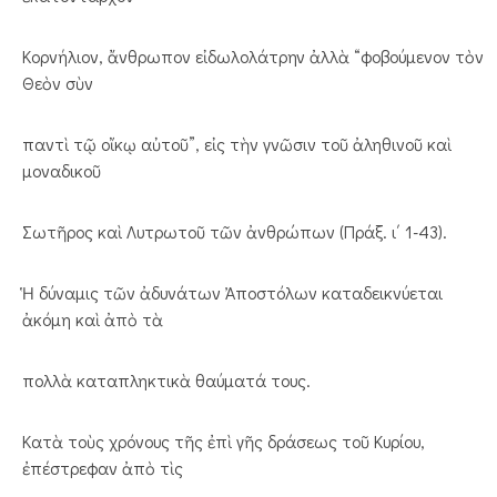
Κορνήλιον, ἄνθρωπον εἰδωλολάτρην ἀλλὰ “φοβούμενον τὸν
Θεὸν σὺν
παντὶ τῷ οἴκῳ αὐτοῦ”, εἰς τὴν γνῶσιν τοῦ ἀληθινοῦ καὶ
μοναδικοῦ
Σωτῆρος καὶ Λυτρωτοῦ τῶν ἀνθρώπων (Πράξ. ι΄ 1-43).
Ἡ δύναμις τῶν ἀδυνάτων Ἀποστόλων καταδεικνύεται
ἀκόμη καὶ ἀπὸ τὰ
πολλὰ καταπληκτικὰ θαύματά τους.
Κατὰ τοὺς χρόνους τῆς ἐπὶ γῆς δράσεως τοῦ Κυρίου,
ἐπέστρεφαν ἀπὸ τὶς