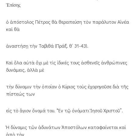
Ἐπίσης
ὁ ἀπόστολος Πέτρος θὰ θεραπεύση τὸν παράλυτον Αἰνέα
καὶ θὰ
ἀναστήσῃ τὴν Ταβιθά (Πράξ. θ΄ 31-43).
Καὶ ὅλα αὐτὰ ὄχι μὲ τὶς ἰδικές τους ἀσθενεῖς ἀνθρώπινες
δυνάμεις, ἀλλὰ μὲ
τὴν δύναμιν τὴν ὁποίαν ὁ Κύριος τοὺς ἐχορηγοῦσε διὰ τῆς
πίστεώς των
εἰς τὸ ἅγιον ὄνομά του. “Ἐν τῷ ὀνόματι Ἰησοῦ Χριστοῦ”.
Ἡ δύναμις τῶν ἀδυνάτων Ἀποστόλων καταφαίνεται καὶ
ἀπὸ τὴν