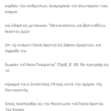
καρδιὲς τῶν ἀνθρώπων, ἀναμοχλεύει τὸν ἐσωτερικὸν τους
κόσμον
καὶ ὁδηγεῖ εἰς μετάνοιαν. “Μετανοήσατε, καὶ βαπτισθήτω
ἕκαστος ὑμῶν
ἐπὶ τῷ ὀνόματι Ἰησοῦ Χριστοῦ εἰς ἄφεσιν ἁμαρτιῶν, καὶ
λήψεσθε τὴν
δωρεὰν τοῦ Ἁγίου Πνεύματος” (Πράξ. β΄ 38), θὰ προτρέψῃ εἰς
τὸ
κήρυγμά του ὁ ἀπόστολος Πέτρος κατὰ τὴν ἡμέραν τῆς
Πεντηκοστῆς
ὅσους συνέπραξαν εἰς τὴν θανάτωσιν τοῦ Ἰησοῦ Χριστοῦ.
Τὸν Ἰησοῦν