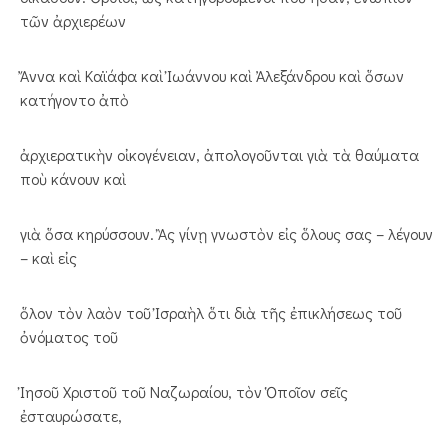
τῶν ἀρχιερέων
Ἄννα καὶ Καϊάφα καὶ Ἰωάννου καὶ Ἀλεξάνδρου καὶ ὅσων
κατήγοντο ἀπὸ
ἀρχιερατικὴν οἰκογένειαν, ἀπολογοῦνται γιὰ τὰ θαύματα
ποὺ κάνουν καὶ
γιὰ ὅσα κηρύσσουν. Ἂς γίνῃ γνωστὸν εἰς ὅλους σας – λέγουν
– καὶ εἰς
ὅλον τὸν λαὸν τοῦ Ἰσραὴλ ὅτι διὰ τῆς ἐπικλήσεως τοῦ
ὀνόματος τοῦ
Ἰησοῦ Χριστοῦ τοῦ Ναζωραίου, τὸν Ὁποῖον σεῖς
ἐσταυρώσατε,