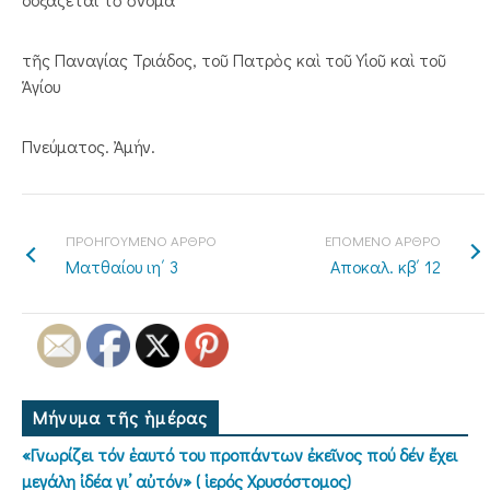
τῆς Παναγίας Τριάδος, τοῦ Πατρὸς καὶ τοῦ Υἱοῦ καὶ τοῦ
Ἁγίου
Πνεύματος. Ἀμήν.
ΠΡΟΗΓΟΥΜΕΝΟ ΑΡΘΡΟ
ΕΠΟΜΕΝΟ ΑΡΘΡΟ
Ματθαίου ιη΄ 3
Αποκαλ. κβ΄ 12
Μήνυμα τῆς ἡμέρας
«Γνωρίζει τόν ἑαυτό του προπάντων ἐκεῖνος πού δέν ἔχει
μεγάλη ἰδέα γι’ αὐτόν» ( ἱερός Χρυσόστομος)