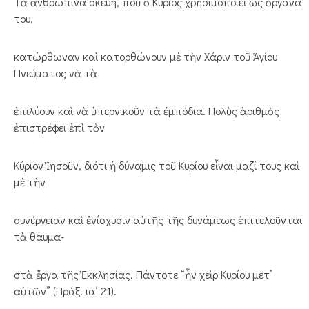
Τὰ ἀνθρώπινα σκεύη, ποὺ ὁ Κύριος χρησιμοποιεῖ ὡς ὄργανά
του,
κατώρθωναν καὶ κατορθώνουν μὲ τὴν Χάριν τοῦ Ἁγίου
Πνεύματος νὰ τὰ
ἐπιλύουν καὶ νὰ ὑπερνικοῦν τὰ ἐμπόδια. Πολὺς ἀριθμὸς
ἐπιστρέφει ἐπὶ τὸν
Κύριον Ἰησοῦν, διότι ἡ δύναμις τοῦ Κυρίου εἶναι μαζί τους καὶ
μὲ τὴν
συνέργειαν καὶ ἐνίσχυσιν αὐτῆς τῆς δυνάμεως ἐπιτελοῦνται
τὰ θαυμα-
στὰ ἔργα τῆς Ἐκκλησίας. Πάντοτε “ἦν χεὶρ Κυρίου μετ’
αὐτῶν” (Πράξ. ια΄ 21).