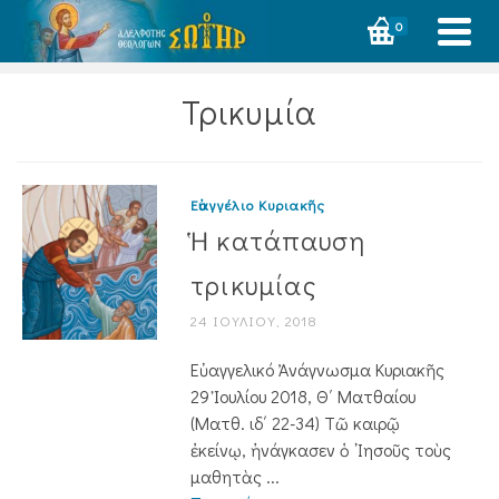
0
Τρικυμία
Εὐαγγέλιο Κυριακῆς
Ἡ κατάπαυση
τρικυμίας
24 ΙΟΥΛΊΟΥ, 2018
Εὐαγγελικό Ἀνάγνωσμα Κυριακῆς
29 Ἰουλίου 2018, Θ΄ Ματθαίου
(Ματθ. ιδ΄ 22-34) Τῶ καιρῷ
ἐκείνῳ, ἠνάγκασεν ὁ ᾿Ιησοῦς τοὺς
μαθητὰς ...