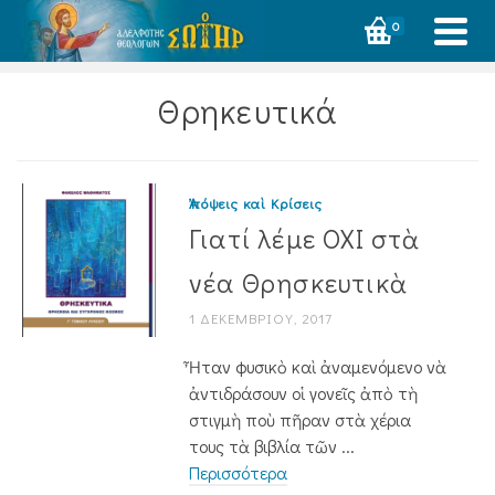
0
Θρηκευτικά
Ἀπόψεις καὶ Κρίσεις
Γιατί λέμε ΟΧΙ στὰ
νέα Θρησκευτικὰ
1 ΔΕΚΕΜΒΡΊΟΥ, 2017
Ἦταν φυσικὸ καὶ ἀναμενόμενο νὰ
ἀν­τιδράσουν οἱ γονεῖς ἀπὸ τὴ
στιγμὴ ποὺ πῆραν στὰ χέρια
τους τὰ βιβλία τῶν ...
Περισσότερα