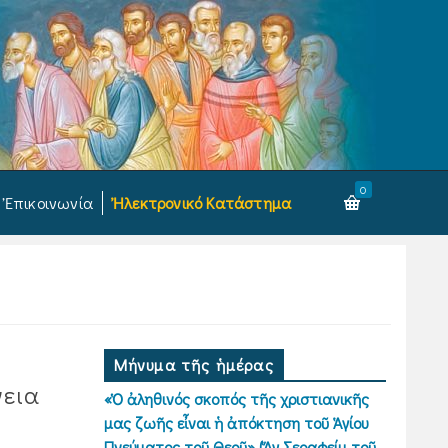
0
Ἐπικοινωνία
Ἠλεκτρονικό Κατάστημα
Μήνυμα τῆς ἡμέρας
νεια
«Ὁ ἀληθινός σκοπός τῆς χριστιανικῆς
μας ζωῆς εἶναι ἡ ἀπόκτηση τοῦ Ἁγίου
Πνεύματος τοῦ Θεοῦ» (Ἅγ.Σεραφείμ τοῦ