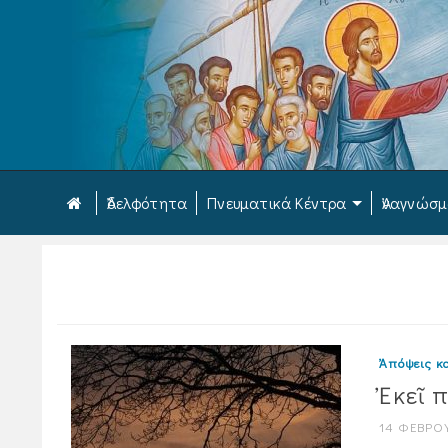
Ἀδελφότητα
Πνευματικά Κέντρα
Ἀναγνώσ
Ἀπόψεις κα
Ἐκεῖ 
14 ΦΕΒΡΟ