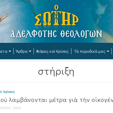
ματα
Ἄρθρα
Ἀπόψεις καὶ Κρίσεις
Τά περιοδικά μας
στήριξη
ὶ Κρίσεις
ποὺ λαμβάνονται μέτρα γιὰ τὴν οἰκογέ
ΥΑΡΊΟΥ, 2024