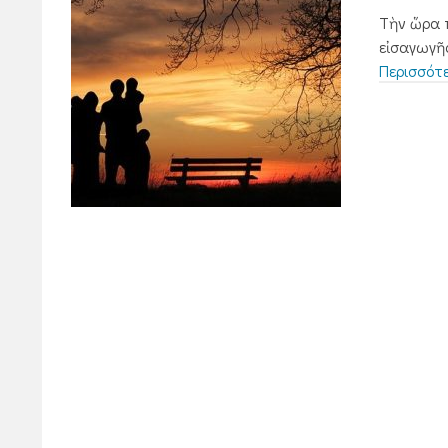
Τὴν ὥρα 
εἰσαγωγῆς
Περισσότ