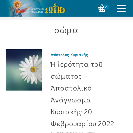
0
σώμα
Ἀπόστολος Κυριακῆς
Ἡ ἱερότητα τοῦ
σώματος –
Ἀποστολικό
Ἀνάγνωσμα
Κυριακῆς 20
Φεβρουαρίου 2022
14 ΦΕΒΡΟΥΑΡΊΟΥ, 2022