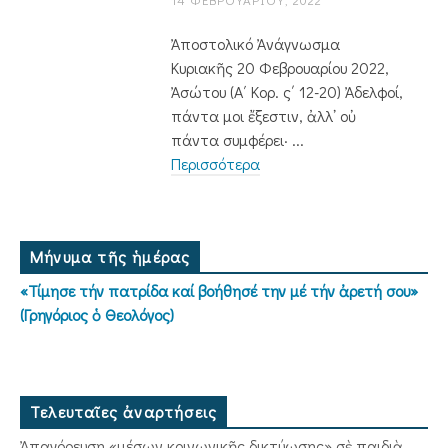
Ἀποστολικό Ἀνάγνωσμα
Κυριακῆς 20 Φεβρουαρίου 2022,
Ἀσώτου (Α΄ Κορ. ς΄ 12-20) Ἀδελφοί,
πάντα μοι ἔξεστιν, ἀλλ᾿ οὐ
πάντα συμφέρει· ...
Περισσότερα
Μήνυμα τῆς ἡμέρας
«Τίμησε τήν πατρίδα καί βοήθησέ την μέ τήν ἀρετή σου»
(Γρηγόριος ὁ Θεολόγος)
Τελευταῖες ἀναρτήσεις
Ἀπαγόρευση «μέσων κοινωνικῆς δικτύωσης» σὲ παιδιὰ