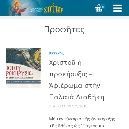
0
Προφῆτες
Ἀττικῆς
Χριστοῦ ἡ
προκήρυξις –
Ἀφιέρωμα στήν
Παλαιά Διαθήκη
3 ΔΕΚΕΜΒΡΊΟΥ, 2018
Μέ τήν εὐκαιρία τῆς ἀνακήρυξης
τῆς Ἀθήνας ὡς “Παγκόσμια