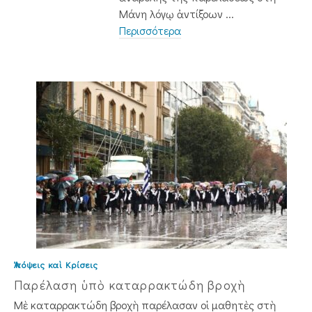
Μάνη λόγῳ ἀντίξοων ...
Περισσότερα
Ἀπόψεις καὶ Κρίσεις
Παρέλαση ὑπὸ καταρρακτώδη βροχὴ
Μὲ καταρρακτώδη βροχὴ παρέλασαν οἱ μαθητὲς στὴ