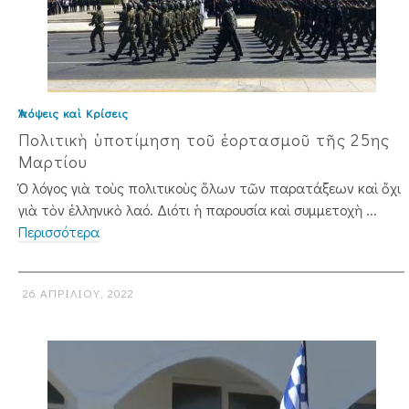
Ἀπόψεις καὶ Κρίσεις
Πολιτικὴ ὑποτίμηση τοῦ ἑορτασμοῦ τῆς 25ης
Μαρτίου
Ὁ λόγος γιὰ τοὺς πολιτικοὺς ὅλων τῶν παρατάξεων καὶ ὄχι
γιὰ τὸν ἑλληνικὸ λαό. Διότι ἡ παρουσία καὶ συμμετοχὴ ...
Περισσότερα
26 ΑΠΡΙΛΊΟΥ, 2022