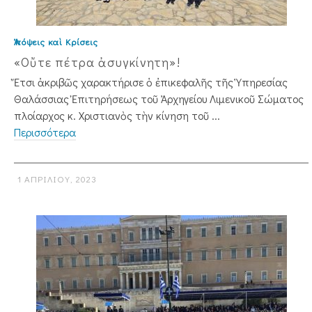
Ἀπόψεις καὶ Κρίσεις
«Οὔτε πέτρα ἀσυγκίνητη»!
Ἔτσι ἀκριβῶς χαρακτήρισε ὁ ἐπικεφαλῆς τῆς Ὑπηρεσίας
Θαλάσσιας Ἐπιτηρήσεως τοῦ Ἀρχηγείου Λιμενικοῦ Σώματος
πλοίαρχος κ. Χριστιανὸς τὴν κίνηση τοῦ ...
Περισσότερα
1 ΑΠΡΙΛΊΟΥ, 2023