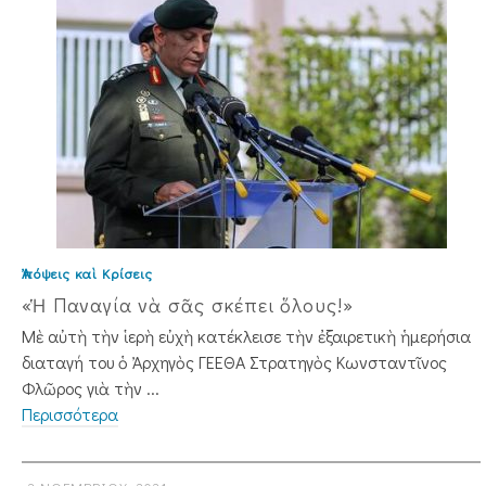
Ἀπόψεις καὶ Κρίσεις
«Ἡ Παναγία νὰ σᾶς σκέπει ὅλους!»
Μὲ αὐτὴ τὴν ἱερὴ εὐχὴ κατέκλεισε τὴν ἐξαιρετικὴ ἡμερήσια
διαταγή του ὁ Ἀρχηγὸς ΓΕΕΘΑ Στρατηγὸς Κωνσταν­τῖνος
Φλῶρος γιὰ τὴν ...
Περισσότερα