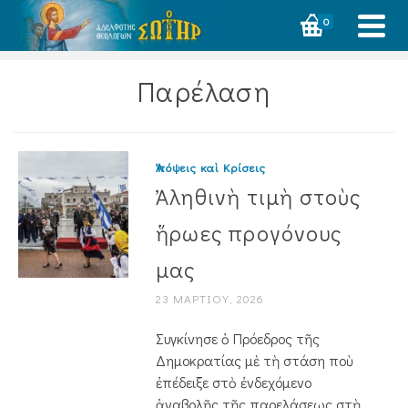
0
Παρέλαση
Ἀπόψεις καὶ Κρίσεις
Ἀληθινὴ τιμὴ στοὺς
ἥρωες προγόνους
μας
23 ΜΑΡΤΊΟΥ, 2026
Συγκίνησε ὁ Πρόεδρος τῆς
Δημοκρατίας μὲ τὴ στάση ποὺ
ἐπέδειξε στὸ ἐνδεχόμενο
ἀναβολῆς τῆς παρελάσεως στὴ