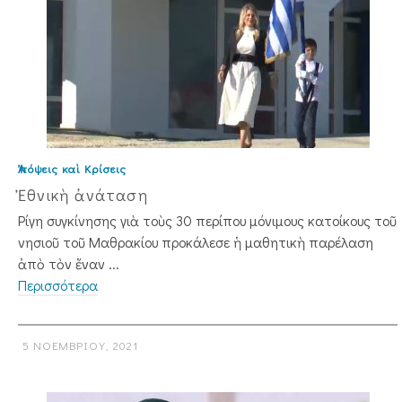
Ἀπόψεις καὶ Κρίσεις
Ἐθνικὴ ἀνάταση
Ρίγη συγκίνησης γιὰ τοὺς 30 περίπου μόνιμους κατοίκους τοῦ
νησιοῦ τοῦ Μαθρακίου προκάλεσε ἡ μαθητικὴ παρέλα­ση
ἀπὸ τὸν ἕναν ...
Περισσότερα
5 ΝΟΕΜΒΡΊΟΥ, 2021