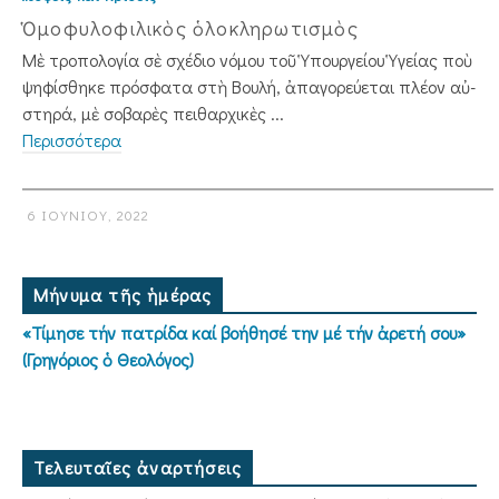
Ὁμοφυλοφιλικὸς ὁλοκληρωτισμὸς
Μὲ τροπολογία σὲ σχέδιο νόμου τοῦ Ὑπουργείου Ὑγείας ποὺ
ψηφίσθηκε πρόσ­φατα στὴ Βουλή, ἀπαγορεύεται πλέον αὐ­
στηρά, μὲ σοβαρὲς πειθαρχικὲς ...
Περισσότερα
6 ΙΟΥΝΊΟΥ, 2022
Μήνυμα τῆς ἡμέρας
«Τίμησε τήν πατρίδα καί βοήθησέ την μέ τήν ἀρετή σου»
(Γρηγόριος ὁ Θεολόγος)
Τελευταῖες ἀναρτήσεις