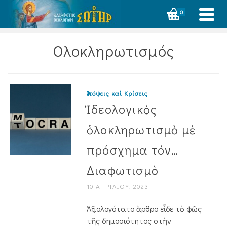
0
Ολοκληρωτισμός
Ἀπόψεις καὶ Κρίσεις
Ἰδεολογικὸς
ὁλοκληρωτισμὸ μὲ
πρόσχημα τόν…
Διαφωτισμὸ
10 ΑΠΡΙΛΊΟΥ, 2023
Ἀξιολογότατο ἄρθρο εἶδε τὸ φῶς
τῆς δημοσιότητος στὴν