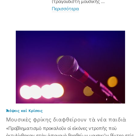
(τραγουδιστὴ μουσικῆς ...
Περισσότερα
Ἀπόψεις καὶ Κρίσεις
Μουσικὲς φρίκης διαφθείρουν τὰ νέα παιδιὰ
«Προβληματισμὸ προκαλοῦν οἱ εἰκόνες ντροπῆς ποὺ
ἐκτυλίχθηκαν στὴν ἀπονομὴ βραβείων μουσικῶν βίντεο στὶς