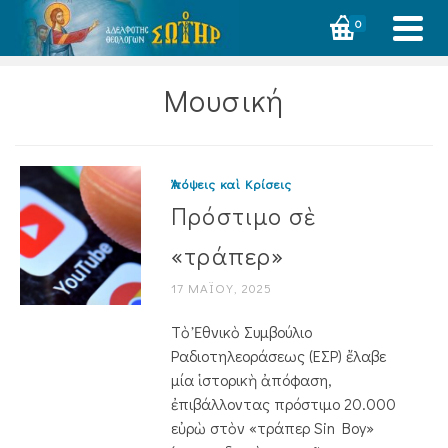
0
Μουσική
Ἀπόψεις καὶ Κρίσεις
Πρόστιμο σὲ
«τράπερ»
17 ΜΑΪ́ΟΥ, 2025
Τὸ Ἐθνικὸ Συμβούλιο
Ραδιοτηλεοράσεως (ΕΣΡ) ἔλαβε
μία ἱστορικὴ ἀπόφαση,
ἐπιβάλλοντας πρόστιμο 20.000
εὐρὼ στὸν «τράπερ Sin Boy»