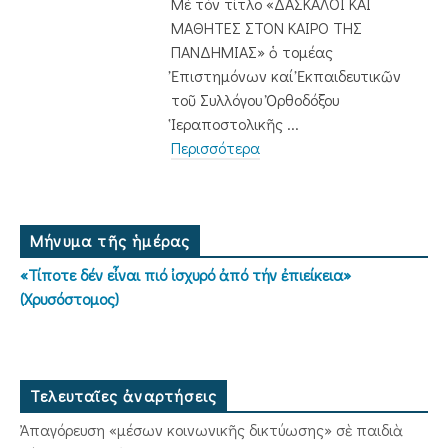
Μέ τόν τίτλο «ΔΑΣΚΑΛΟΙ ΚΑΙ
ΜΑΘΗΤΕΣ ΣΤΟΝ ΚΑΙΡΟ ΤΗΣ
ΠΑΝΔΗΜΙΑΣ» ὁ τομέας
Ἐπιστημόνων καί Ἐκπαιδευτικῶν
τοῦ Συλλόγου Ὀρθοδόξου
Ἱεραποστολικῆς ...
Περισσότερα
Μήνυμα τῆς ἡμέρας
«Τίποτε δέν εἶναι πιό ἰσχυρό ἀπό τήν ἐπιείκεια»
(Χρυσόστομος)
Τελευταῖες ἀναρτήσεις
Ἀπαγόρευση «μέσων κοινωνικῆς δικτύωσης» σὲ παιδιὰ