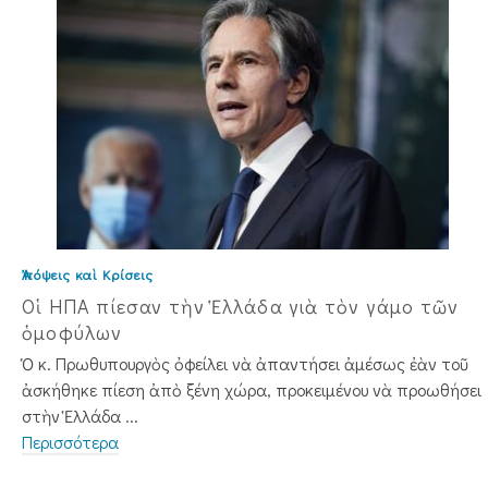
Ἀπόψεις καὶ Κρίσεις
Οἱ ΗΠΑ πίεσαν τὴν Ἑλλάδα γιὰ τὸν γάμο τῶν
ὁμοφύλων
Ὁ κ. Πρωθυπουργὸς ὀφείλει νὰ ἀπαν­τήσει ἀμέσως ἐὰν τοῦ
ἀσκήθηκε πίεση ἀπὸ ξένη χώρα, προκειμένου νὰ προωθήσει
στὴν Ἑλλάδα ...
Περισσότερα