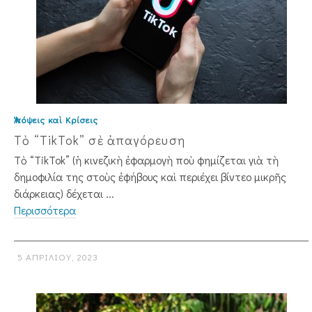
Ἀπόψεις καὶ Κρίσεις
Τὸ “TikTok” σὲ ἀπαγόρευση
Τὸ “TikTok” (ἡ κινεζικὴ ἐφαρμογὴ ποὺ φημίζεται γιὰ τὴ
δημοφιλία της στοὺς ἐφήβους καὶ περιέχει βίντεο μικρῆς
διάρκειας) δέχεται ...
Περισσότερα
5 ΑΠΡΙΛΊΟΥ, 2023