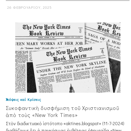
26 ΦΕΒΡΟΥΑΡΊΟΥ, 2025
Ἀπόψεις καὶ Κρίσεις
Συκοφαντικὴ δυσφήμιση τοῦ Χριστιανισμοῦ
ἀπὸ τοὺς «New York Times»
Στὸν διαδικτυακὸ ἱστότοπο «aktines.blog­spot» (11-7-2024)
διαβάζουμε ὅτι ἡ παγκόσμιας ἐμβέλειας ἐφημερίδα «New