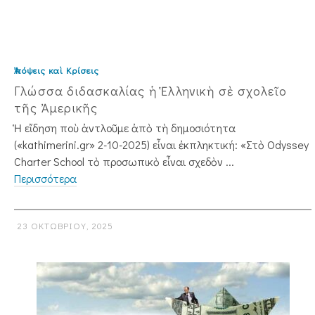
Ἀπόψεις καὶ Κρίσεις
Γλώσσα διδασκαλίας ἡ Ἑλληνικὴ σὲ σχολεῖο
τῆς Ἀμερικῆς
Ἡ εἴδηση ποὺ ἀντλοῦμε ἀπὸ τὴ δημοσιότητα
(«kathimerini.gr» 2-10-2025) εἶναι ἐκπληκτική: «Στὸ Odyssey
Charter School τὸ προσωπι­κὸ εἶναι σχεδὸν ...
Περισσότερα
23 ΟΚΤΩΒΡΊΟΥ, 2025