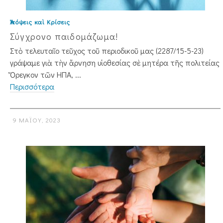
Ἀπόψεις καὶ Κρίσεις
Σύγχρονο παιδομάζωμα!
Στὸ τελευταῖο τεῦχος τοῦ περιοδικοῦ μας (2287/15-5-23)
γράψαμε γιὰ τὴν ἄρνηση υἱοθεσίας σὲ μητέρα τῆς πολιτείας
Ὄρεγ­κον τῶν ΗΠΑ, ...
Περισσότερα
9 ΜΑΪ́ΟΥ, 2023