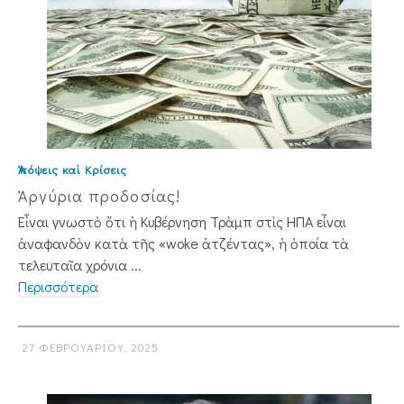
Ἀπόψεις καὶ Κρίσεις
Ἀργύρια προδοσίας!
Εἶναι γνωστὸ ὅτι ἡ Κυβέρνηση Τρὰμπ στὶς ΗΠΑ εἶναι
ἀναφανδὸν κατὰ τῆς «woke ἀτζέντας», ἡ ὁποία τὰ
τελευταῖα χρόνια ...
Περισσότερα
27 ΦΕΒΡΟΥΑΡΊΟΥ, 2025