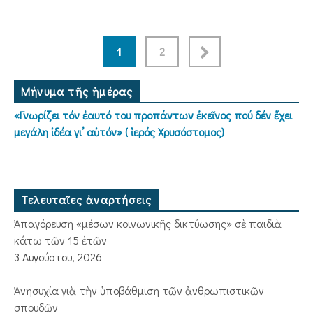
1
2
Μήνυμα τῆς ἡμέρας
«Γνωρίζει τόν ἑαυτό του προπάντων ἐκεῖνος πού δέν ἔχει
μεγάλη ἰδέα γι’ αὐτόν» ( ἱερός Χρυσόστομος)
Τελευταῖες ἀναρτήσεις
Ἀπαγόρευση «μέσων κοινωνικῆς δικτύωσης» σὲ παιδιὰ
κάτω τῶν 15 ἐτῶν
3 Αυγούστου, 2026
Ἀνησυχία γιὰ τὴν ὑποβάθμιση τῶν ἀνθρωπιστικῶν
σπουδῶν