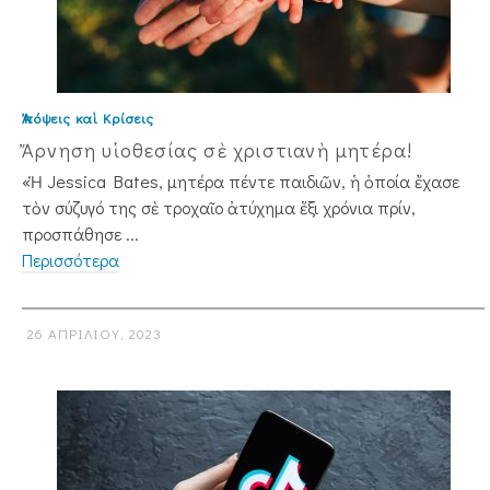
Ἀπόψεις καὶ Κρίσεις
Ἄρνηση υἱοθεσίας σὲ χριστιανὴ μητέρα!
«Ἡ Jessica Bates, μητέρα πέντε παιδιῶν, ἡ ὁποία ἔχασε
τὸν σύζυγό της σὲ τροχαῖο ἀτύχημα ἕξι χρόνια πρίν,
προσπάθησε ...
Περισσότερα
26 ΑΠΡΙΛΊΟΥ, 2023