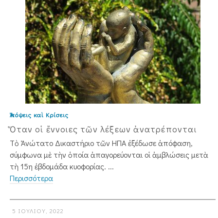
Ἀπόψεις καὶ Κρίσεις
Ὅταν οἱ ἔννοιες τῶν λέξεων ἀνατρέπονται
Τὸ Ἀνώτατο Δικαστήριο τῶν ΗΠΑ ἐξέδωσε ἀπόφαση,
σύμφωνα μὲ τὴν ὁποία ἀπαγορεύονται οἱ ἀμβλώσεις μετὰ
τὴ 15η ἑβδομάδα κυοφορίας. ...
Περισσότερα
5 ΙΟΥΛΊΟΥ, 2022