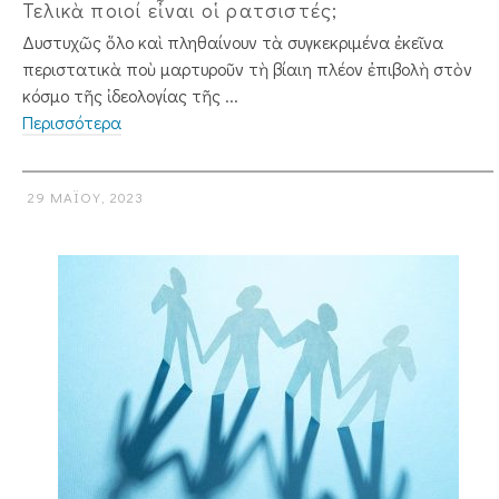
Τελικὰ ποιοί εἶναι οἱ ρατσιστές;
Δυστυχῶς ὅλο καὶ πληθαίνουν τὰ συγ­κεκριμένα ἐκεῖνα
περιστατικὰ ποὺ μαρτυροῦν τὴ βίαιη πλέον ἐπιβολὴ στὸν
κόσμο τῆς ἰδεολογίας τῆς ...
Περισσότερα
29 ΜΑΪ́ΟΥ, 2023