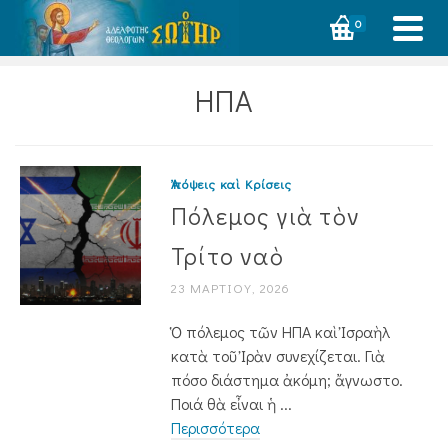
0
ΗΠΑ
Ἀπόψεις καὶ Κρίσεις
Πόλεμος γιὰ τὸν
Τρίτο ναὸ
23 ΜΑΡΤΊΟΥ, 2026
Ὁ πόλεμος τῶν ΗΠΑ καὶ Ἰσραὴλ
κατὰ τοῦ Ἰρὰν συνεχίζεται. Γιὰ
πόσο διάστημα ἀκόμη; ἄγνωστο.
Ποιά θὰ εἶναι ἡ ...
Περισσότερα