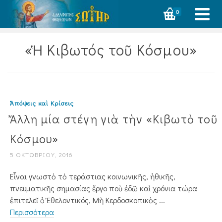
0
«Ἡ Κιβωτός τοῦ Κόσμου»
Ἀπόψεις καὶ Κρίσεις
Ἄλλη μία στέγη γιὰ τὴν «Κιβωτὸ τοῦ
Κόσμου»
5 ΟΚΤΩΒΡΊΟΥ, 2016
Εἶναι γνωστὸ τὸ τεράστιας κοινωνικῆς, ἠθικῆς,
πνευματικῆς σημασίας ἔργο ποὺ ἐδῶ καὶ χρόνια τώρα
ἐπιτελεῖ ὁ Ἐθελον­τικός, Μὴ Κερδοσκοπικὸς ...
Περισσότερα