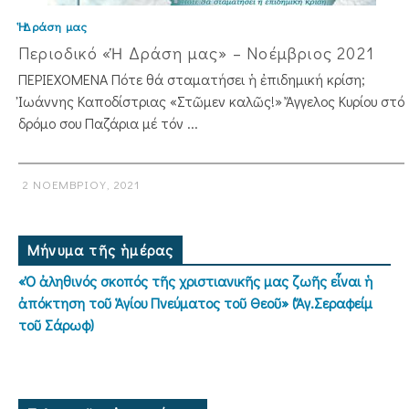
Ἡ Δράση μας
Περιοδικό «Ἡ Δράση μας» – Νοέμβριος 2021
ΠΕΡΙΕΧΟΜΕΝΑ Πότε θά σταματήσει ἡ ἐπιδημική κρίση;
Ἰωάννης Καποδίστριας «Στῶμεν καλῶς!» Ἄγγελος Κυρίου στό
δρόμο σου Παζάρια μέ τόν ...
2 ΝΟΕΜΒΡΊΟΥ, 2021
Μήνυμα τῆς ἡμέρας
«Ὁ ἀληθινός σκοπός τῆς χριστιανικῆς μας ζωῆς εἶναι ἡ
ἀπόκτηση τοῦ Ἁγίου Πνεύματος τοῦ Θεοῦ» (Ἅγ.Σεραφείμ
τοῦ Σάρωφ)