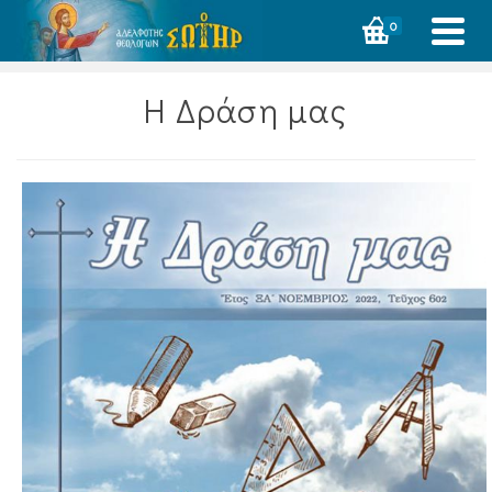
0
Η Δράση μας