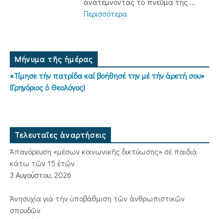
ἀνατέμνοντας τὸ πνεῦμα της ...
Περισσότερα
Μήνυμα τῆς ἡμέρας
«Τίμησε τήν πατρίδα καί βοήθησέ την μέ τήν ἀρετή σου»
(Γρηγόριος ὁ Θεολόγος)
Τελευταῖες ἀναρτήσεις
Ἀπαγόρευση «μέσων κοινωνικῆς δικτύωσης» σὲ παιδιὰ
κάτω τῶν 15 ἐτῶν
3 Αυγούστου, 2026
Ἀνησυχία γιὰ τὴν ὑποβάθμιση τῶν ἀνθρωπιστικῶν
σπουδῶν