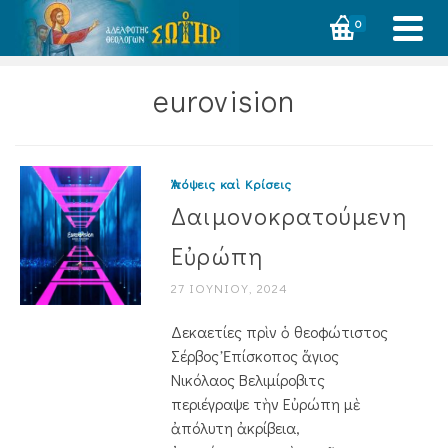
0
eurovision
Ἀπόψεις καὶ Κρίσεις
Δαιμονοκρατούμενη
Εὐρώπη
27 ΙΟΥΝΊΟΥ, 2024
Δεκαετίες πρὶν ὁ θεοφώτιστος
Σέρβος Ἐπίσκοπος ἅγιος
Νικόλαος Βελιμίροβιτς
περιέγραψε τὴν Εὐρώπη μὲ
ἀπόλυτη ἀκρίβεια,