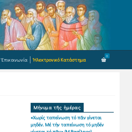
0
Ἐπικοινωνία
Ἠλεκτρονικό Κατάστημα
Μήνυμα τῆς ἡμέρας
«Χωρίς ταπείνωση τό πᾶν γίνεται
μηδέν. Μέ τήν ταπείνωση τό μηδέν
γίνεται τό πᾶν» (Μ.Βασίλειος)