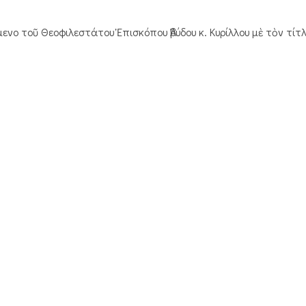
ο τοῦ Θεοφιλεστάτου Ἐπισκόπου Ἀβύδου κ. Κυρίλλου μὲ τὸν τίτλο