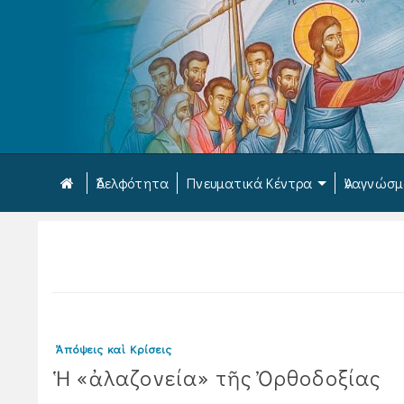
Ἀδελφότητα
Πνευματικά Κέντρα
Ἀναγνώσ
Ἀπόψεις καὶ Κρίσεις
Ἡ «ἀλαζονεία» τῆς Ὀρθοδοξίας