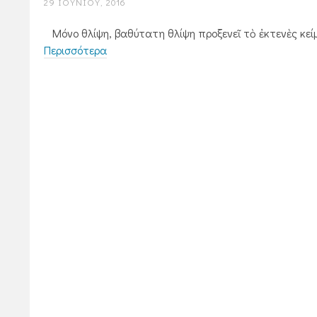
29 ΙΟΥΝΊΟΥ, 2016
Μόνο θλίψη, βαθύτατη θλίψη προξενεῖ τὸ ἐκτενὲς κείμεν
Περισσότερα