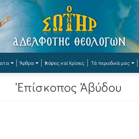
ματα
Ἄρθρα
Ἀπόψεις καὶ Κρίσεις
Τά περιοδικά μας
Ἐπίσκοπος Ἀβύδου