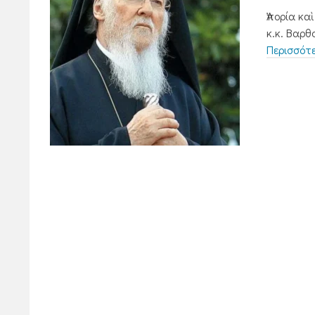
Ἀπορία κα
κ.κ. Βαρθ
Περισσότ