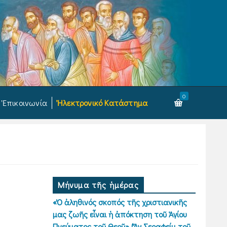
0
Ἐπικοινωνία
Ἠλεκτρονικό Κατάστημα
Μήνυμα τῆς ἡμέρας
«Ὁ ἀληθινός σκοπός τῆς χριστιανικῆς
μας ζωῆς εἶναι ἡ ἀπόκτηση τοῦ Ἁγίου
Πνεύματος τοῦ Θεοῦ» (Ἅγ.Σεραφείμ τοῦ