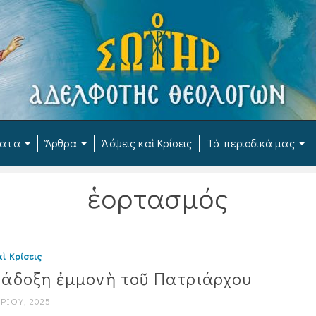
ματα
Ἄρθρα
Ἀπόψεις καὶ Κρίσεις
Τά περιοδικά μας
ἑορτασμός
ὶ Κρίσεις
άδοξη ἐμμονὴ τοῦ Πατριάρχου
ΡΊΟΥ, 2025