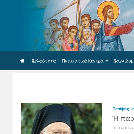
Ἀδελφότητα
Πνευματικά Κέντρα
Ἀναγνώσ
Ἀπόψεις κα
Ἡ παρ
13 ΙΑΝΟΥΑ