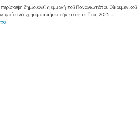
ὶ περίσκεψη δημιουργεῖ ἡ ἐμμονὴ τοῦ Παναγιωτάτου Οἰκουμενικο
ολομαίου νὰ χρησιμο­ποιήσει τὴν κατὰ τὸ ἔτος 2025 ...
ερα