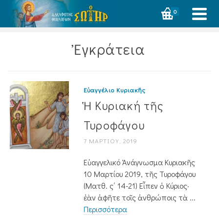
0
Ἐγκράτεια
Εὐαγγέλιο Κυριακῆς
Ἡ Κυριακή τῆς
Τυροφάγου
7 ΜΑΡΤΊΟΥ, 2019
Εὐαγγελικό Ἀνάγνωσμα Κυριακῆς
10 Μαρτίου 2019, τῆς Τυροφάγου
(Ματθ. ς΄ 14-21) Εἶπεν ὁ Κύριος·
ἐὰν ἀφῆτε τοῖς ἀνθρώποις τὰ ...
Περισσότερα