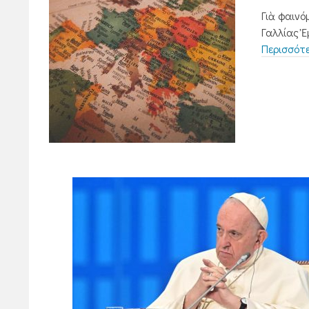
Γιὰ φαινό
Γαλλίας Ἐ
Περισσότ