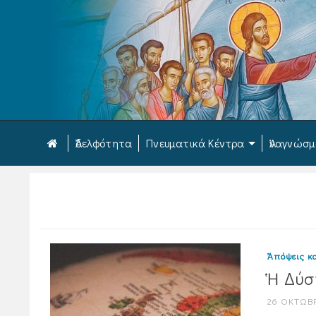
Ἀδελφότητα
Πνευματικά Κέντρα
Ἀναγνώσ
Ἀπόψεις κα
Ἡ Δύσ
26 ΟΚΤΩΒΡ