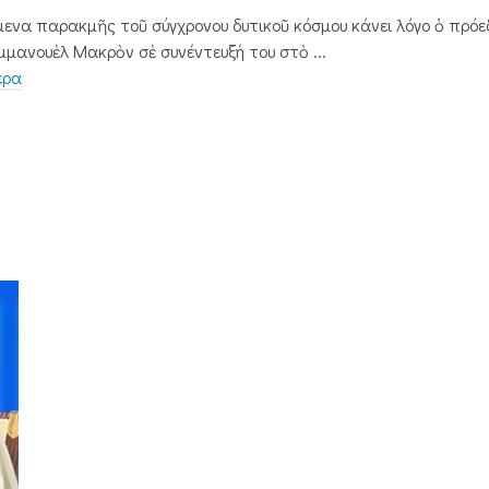
μενα παρακμῆς τοῦ σύγχρονου δυτικοῦ κόσμου κάνει λόγο ὁ πρόε
μμανουὲλ Μακρὸν σὲ συνέντευξή του στὸ ...
ερα