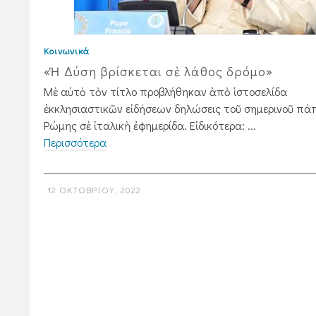
Κοινωνικά
«Ἡ Δύση βρίσκεται σὲ λάθος δρόμο»
Μὲ αὐτὸ τὸν τίτλο προβλήθηκαν ἀπὸ ἱστοσελίδα
ἐκκλησιαστικῶν εἰδήσεων δηλώσεις τοῦ σημερινοῦ πά
Ρώμης σὲ ἰταλικὴ ἐφημερίδα. Εἰδικότερα: ...
Περισσότερα
12 ΟΚΤΩΒΡΊΟΥ, 2022