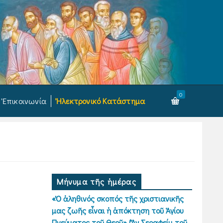
0
Ἐπικοινωνία
Ἠλεκτρονικό Κατάστημα
Μήνυμα τῆς ἡμέρας
«Ὁ ἀληθινός σκοπός τῆς χριστιανικῆς
μας ζωῆς εἶναι ἡ ἀπόκτηση τοῦ Ἁγίου
Πνεύματος τοῦ Θεοῦ» (Ἅγ.Σεραφείμ τοῦ