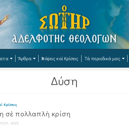
ματα
Ἄρθρα
Ἀπόψεις καὶ Κρίσεις
Τά περιοδικά μας
Δύση
ὶ Κρίσεις
η σὲ πολλαπλὴ κρίση
ΊΟΥ, 2022