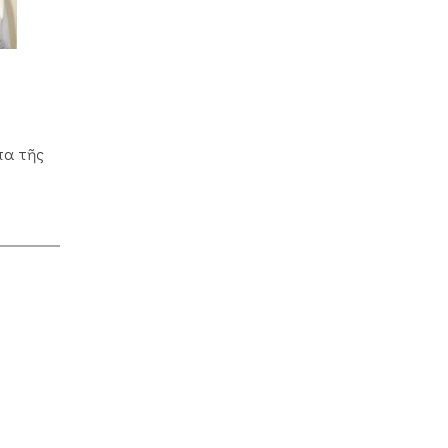
πα τῆς