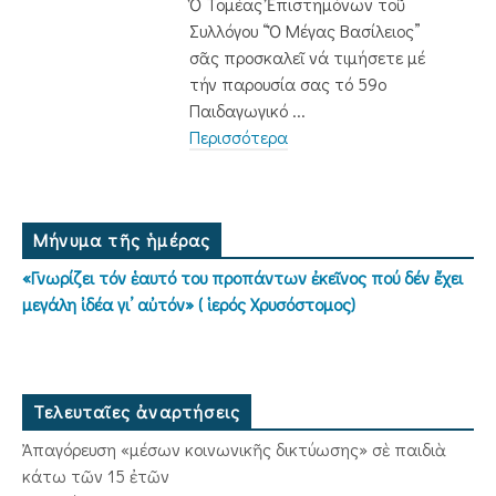
Ὁ Τομέας Ἐπιστημόνων τοῦ
Συλλόγου “Ὁ Μέγας Βασίλειος”
σᾶς προσκαλεῖ νά τιμήσετε μέ
τήν παρουσία σας τό 59ο
Παιδαγωγικό ...
Περισσότερα
Μήνυμα τῆς ἡμέρας
«Γνωρίζει τόν ἑαυτό του προπάντων ἐκεῖνος πού δέν ἔχει
μεγάλη ἰδέα γι’ αὐτόν» ( ἱερός Χρυσόστομος)
Τελευταῖες ἀναρτήσεις
Ἀπαγόρευση «μέσων κοινωνικῆς δικτύωσης» σὲ παιδιὰ
κάτω τῶν 15 ἐτῶν