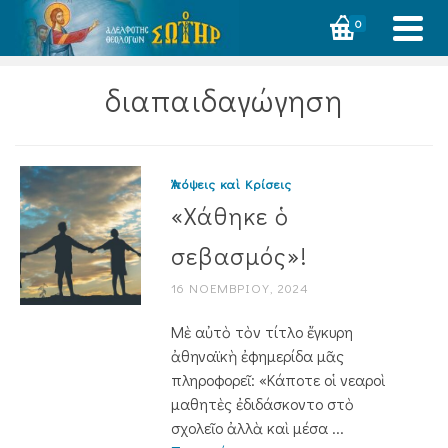
0
διαπαιδαγώγηση
Ἀπόψεις καὶ Κρίσεις
«Χάθηκε ὁ
σεβασμός»!
16 ΝΟΕΜΒΡΊΟΥ, 2024
Μὲ αὐτὸ τὸν τίτλο ἔγκυρη
ἀθηναϊκὴ ἐφημερίδα μᾶς
πληροφορεῖ: «Κάποτε οἱ νεαροὶ
μαθητὲς ἐδιδάσκον­το στὸ
σχολεῖο ἀλλὰ καὶ μέσα ...