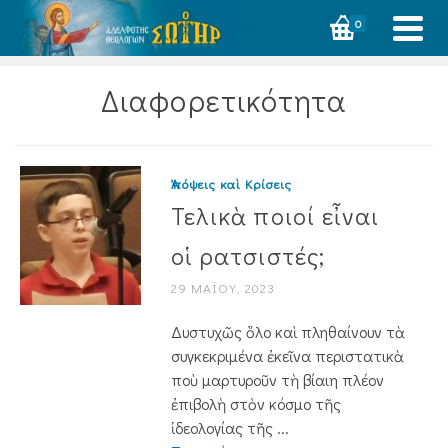
0
Διαφορετικότητα
Ἀπόψεις καὶ Κρίσεις
Τελικὰ ποιοί εἶναι
οἱ ρατσιστές;
29 ΜΑΪ́ΟΥ, 2023
Δυστυχῶς ὅλο καὶ πληθαίνουν τὰ
συγ­κεκριμένα ἐκεῖνα περιστατικὰ
ποὺ μαρτυροῦν τὴ βίαιη πλέον
ἐπιβολὴ στὸν κόσμο τῆς
ἰδεολογίας τῆς ...