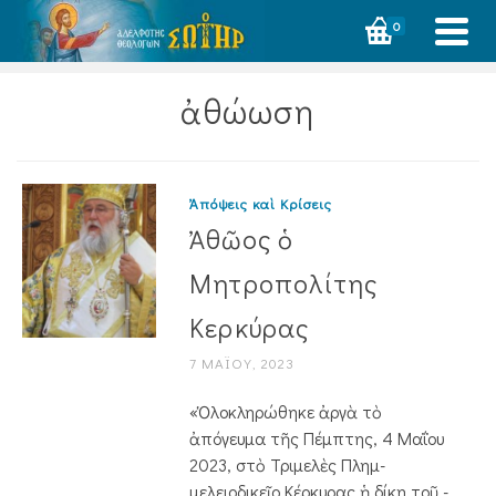
0
ἀθώωση
Ἀπόψεις καὶ Κρίσεις
Ἀθῶος ὁ
Μητροπολίτης
Κερκύρας
7 ΜΑΪ́ΟΥ, 2023
«Ὁλοκληρώθηκε ἀργὰ τὸ
ἀπόγευμα τῆς Πέμπτης, 4 Μαΐου
2023, στὸ Τριμελὲς Πλημ­
μελειοδικεῖο Κέρκυρας ἡ δίκη τοῦ ­