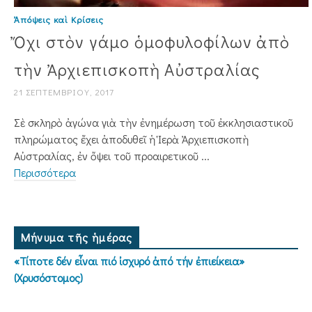
Ἀπόψεις καὶ Κρίσεις
Ὄχι στὸν γάμο ὁμοφυλοφίλων ἀπὸ
τὴν Ἀρχιεπισκοπὴ Αὐστραλίας
21 ΣΕΠΤΕΜΒΡΊΟΥ, 2017
Σὲ σκληρὸ ἀγώνα γιὰ τὴν ἐνημέρωση τοῦ ἐκκλησιαστικοῦ
πληρώματος ἔχει ἀποδυθεῖ ἡ Ἱερὰ Ἀρχιεπισκοπὴ
Αὐστραλίας, ἐν ὄψει τοῦ προαιρετικοῦ ...
Περισσότερα
Μήνυμα τῆς ἡμέρας
«Τίποτε δέν εἶναι πιό ἰσχυρό ἀπό τήν ἐπιείκεια»
(Χρυσόστομος)